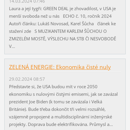
14.03.2024 07:46
Laura a její tygři: GREEN DEAL je zhovadilost, v USA je
menší svoboda než u nás ECHO č. 10, ročník 2024
Autoři článku: Lukáš Novosad, Karel Šůcha článek ke
stažení zde S MUZIKANTEM KARLEM ŠŮCHOU O
ZMIZELÉM MOSTĚ, VÝSLECHU NA STB ČI NESVOBODĚ
V...
ZELENÁ ENERGIE: Ekonomika čisté nuly
29.02.2024 08:57
Představte si, že USA budou mít v roce 2050
ekonomiku s nulovými čistými emisemi, jak se zavázal
prezident Joe Biden (k tomu se zavázala i Velká
Británie). Bude třeba dokončit tři velmi rozsáhlé,
vzájemně propojené a multidisciplinární inženýrské
projekty. Doprava bude elektrifikována. Průmysl a...