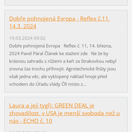
Dobře pohnojená Evropa - Reflex č.11,
14.3. 2024
19.03.2024 09:02
Dobře pohnojená Evropa Reflex č. 11, 14. března,
2024 Pavel Páral Článek ke stažení zde Ne že by
krásnou zahradu s růžemi a keři za Strakovkou nebyl
zrovna čas trochu přihnojit. Agrotechnické lhůty jsou
však jedna věc, ale vyklopený náklad hnoje před
vchodem do Úřadu vlády ČR místo z...
Laura a její tygři: GREEN DEAL je
zhovadilost, v USA je menší svoboda než u
nás - ECHO č. 10