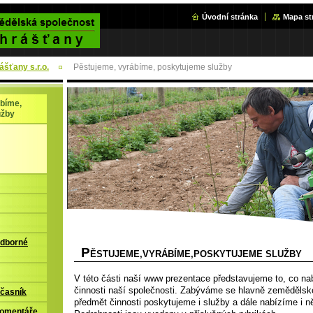
Úvodní stránka
Mapa st
šťany s.r.o.
Pěstujeme, vyrábíme, poskytujeme služby
bíme,
užby
odborné
P
ĚSTUJEME,VYRÁBÍME,POSKYTUJEME SLUŽBY
V této části naší www prezentace představujeme to, co na
činnosti naší společnosti. Zabýváme se hlavně zemědělsko
časník
předmět činnosti poskytujeme i služby a dále nabízíme i n
komentáře