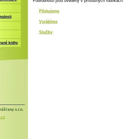
Podrobnosti jsou uvedeny v příslušných rubrikách.
Pěstujeme
nulosti
Vyrábíme
Služby
vané knihy
ášťany s.r.o.
.cz