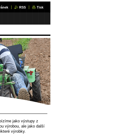
ránek
RSS
Tisk
bízíme jako výstupy z
u výrobou, ale jako další
ěkteré výrobky.