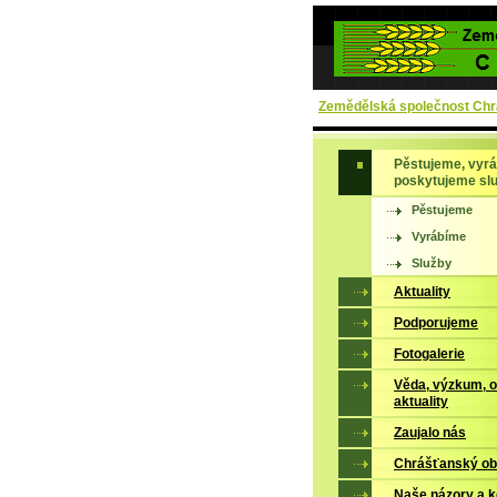
Zemědělská společnost Chrá
Pěstujeme, vyrá
poskytujeme sl
Pěstujeme
Vyrábíme
Služby
Aktuality
Podporujeme
Fotogalerie
Věda, výzkum, 
aktuality
Zaujalo nás
Chrášťanský ob
Naše názory a 