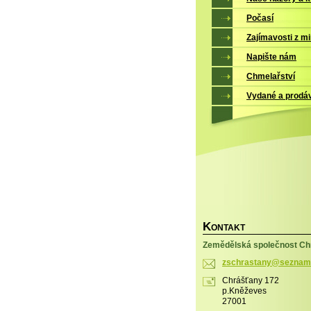
Počasí
Zajímavosti z mi
Napište nám
Chmelařství
Vydané a prodá
K
ONTAKT
Zemědělská společnost Chr
zschrast
any@sezn
am
Chrášťany 172
p.Kněževes
27001