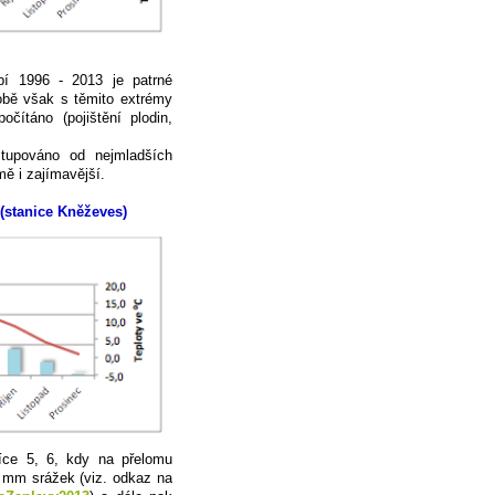
bí 1996 - 2013 je patrné
robě však s těmito extrémy
čítáno (pojištění plodin,
stupováno od nejmladších
mě i zajímavější.
(stanice Kněževes)
íce 5, 6, kdy na přelomu
0 mm srážek (viz. odkaz na