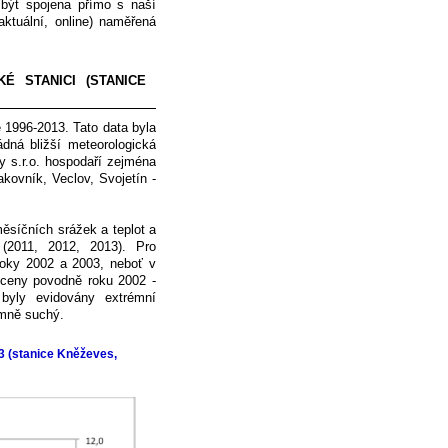
být spojena přímo s naší
aktuální, online) naměřená
 STANICI (STANICE
ě 1996-2013. Tato data byla
dná bližší meteorologická
y s.r.o. hospodaří zejména
kovník, Veclov, Svojetín -
ěsíčních srážek a teplot a
 (2011, 2012, 2013). Pro
roky 2002 a 2003, neboť v
hyceny povodně roku 2002 -
 byly evidovány extrémní
émně suchý.
3 (stanice Kněževes,