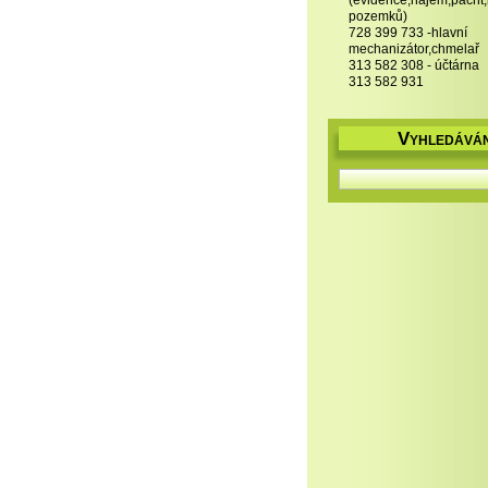
(evidence,nájem,pacht
pozemků)
728 399 733 -hlavní
mechanizátor,chmelař
313 582 308 - účtárna
313 582 931
V
YHLEDÁVÁN