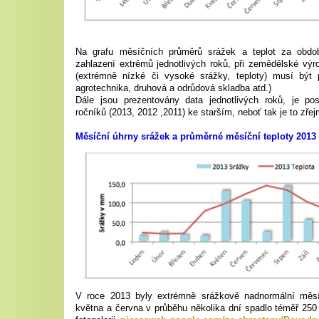
Na grafu měsíčních průměrů srážek a teplot za obdo
zahlazení extrémů jednotlivých roků, při zemědělské vý
(extrémně nízké či vysoké srážky, teploty) musí být po
agrotechnika, druhová a odrůdová skladba atd.)
Dále jsou prezentovány data jednotlivých roků, je po
ročníků (2013, 2012 ,2011) ke starším, neboť tak je to zřej
Měsíční úhrny srážek a průměrné měsíční teploty 2013 
V roce 2013 byly extrémně srážkově nadnormální měs
května a června v průběhu několika dní spadlo téměř 25