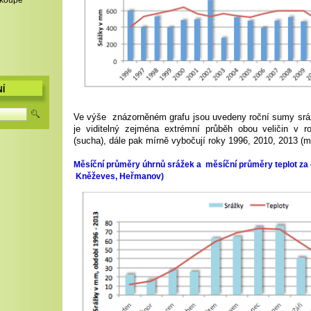
,koupě
Í
Ve výše znázorněném grafu jsou uvedeny roční sumy sráž
je viditelný zejména extrémní průběh obou veličin v 
(sucha), dále pak mírně vybočují roky 1996, 2010, 2013 (me
Měsíční průměry úhrnů srážek a měsíční průměry teplot za 
Kněževes, Heřmanov)