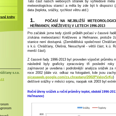
Tato část našich webových stránek by výhledově měla 
meteorologickou stanicí a měla by zde být k dispozici (
data (teplota, srážky, rychlost větru atd.)
vané knihy
1.
POČASÍ NA NEJBLIŽŠÍ METEOROLOGICKÉ
HEŘMANOV, KNĚŽEVES) V LETECH 1996-2013
Pro začátek jsme tedy zjistili průběh počasí v časové řad
získána meteostanicí Kněževes a Heřmanov, protože žá
stanice není dostupná. (Zemědělská společnost Chrášťan
s k.ú. Chrášťany, Olešná, Nesuchyně - větší část, k.ú. Ra
menší část).
Z časové řady 1996-2013 byl proveden výpočet průměru m
následně byly graficky zpracovány tři poslední roky
zajímavost je uvedena i podrobnější analýza srážek za 
roce 2002 (dále viz. odkaz na fotogalerii, kde jsou zac
ášťany s.r.o.
picasaweb.google.com/zs.chrastany/2002PValovSrKy
)
.cz
dešťové srážky v měsíci srpnu, naopak rok 2003 byl extr
Roční úhrny srážek a roční průměry teplot, období 1996-201
Heřmanov)
gronom
,agronom