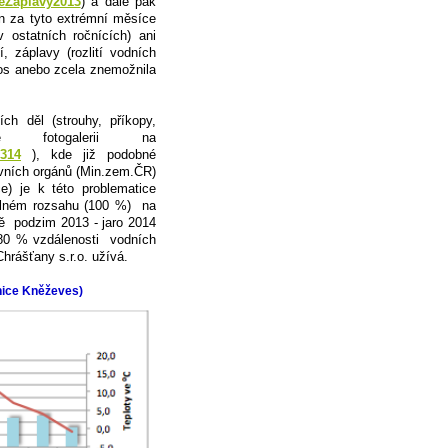
eZaplavy2013
) a dále pak
n za tyto extrémní měsíce
ostatních ročnících) ani
, záplavy (rozlití vodních
nos anebo zcela znemožnila
h děl (strouhy, příkopy,
otogalerii na
1314
), kde již podobné
ávních orgánů (Min.zem.ČR)
e) je k této problematice
 plném rozsahu (100 %) na
ně podzim 2013 - jaro 2014
 80 % vzdálenosti vodních
Chrášťany s.r.o. užívá.
nice Kněževes)