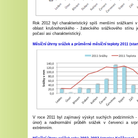
Rok 2012 byl charakteristický spíš menšími srážkami v
oblast krušnohorského - žateckého srážkového stínu j
počasí asi charakteristický.
Měsíční úhrny srážek a průměrné měsíční teploty 2011 (sta
V roce 2011 byl zajímavý výskyt suchých podzimních - 
únor) a nadnormální průběh srážek v červenci a srpn
extrémním.