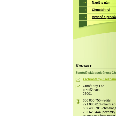
Napište nám
Chmelařství
Vydané a prodá
K
ONTAKT
Zemědělská společnost Chr
zschrast
any@sezn
am
Chrášťany 172
p.Kněževes
27001
606 850 755 -ředitel
721 080 613 -hlavní a
602 400 701 -chmelař
732 620 444 -pozemky