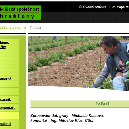
Úvodní stránka
Mapa st
šťany s.r.o.
Počasí
bíme,
užby
odborné
časník
Počasí
komentáře
Zpracování dat, grafy - Michaela Klasová,
komentář - Ing. Miloslav Klas, CSc.
nulosti