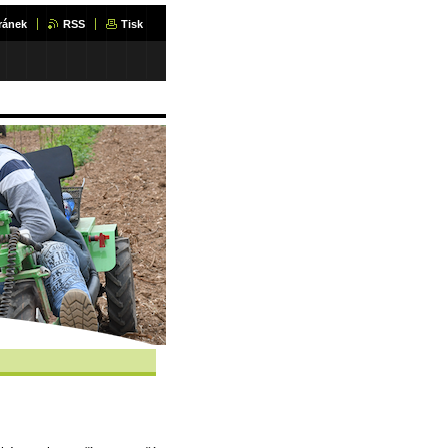
ránek
RSS
Tisk