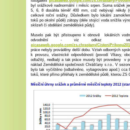
fotogalerii
picasaweb.google.com/zs.chrastany/Povodn
byl srážkově nadnormální i měsíc srpen. Suma srážek je
5, 6, 8 dosáhla téměř 400 mm, což nebývají někdy (v 
celkové roční srážky. Důsledkem bylo lokální zamokření
toků po okolní půdě) zátopy (déle stojící voda snížila vý
sklizeň či obdělání zemědělské půdy).
Muselo pak být přistoupeno k obnově lokálních vodníc
odvodnění - viz odkaz ve f
picasaweb.google.com/zs.chrastany/CisteniPrikopu20
práce nebyly prováděny delší dobu. Vztah odborných spr
k provozu, vlastnické odpovědnosti (povodí Vltavy, obc
odtažitý, nedbalý a tak práce musely být provedeny v
náklad Zemědělské společnosti Chrášťany s.r.o.. V sezo
bylo tak vyčištěno (odbahněno, vybagrováno apod.) cca
toků, které přímo přiléhaly k zemědělské půdě, kterou ZS 
Měsíční úhrny srážek a průměrné měsíční teploty 2012 (sta