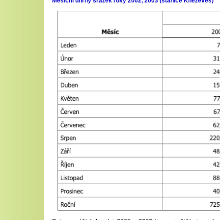
Měsíční úhrny srážek roky 2002, 2003 (stanice Kněževes)