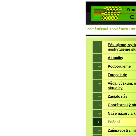
Zemědělská společnost Chrá
Pěstujeme, vyrá
poskytujeme sl
Aktuality
Podporujeme
Fotogalerie
Věda, výzkum, 
aktuality
Zaujalo nás
Chrášťanský ob
Naše názory a 
Počasí
Zajímavosti z mi