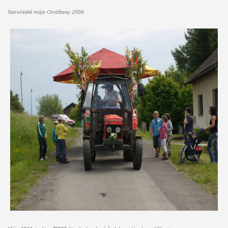
Staročeské máje Chráštany 2008