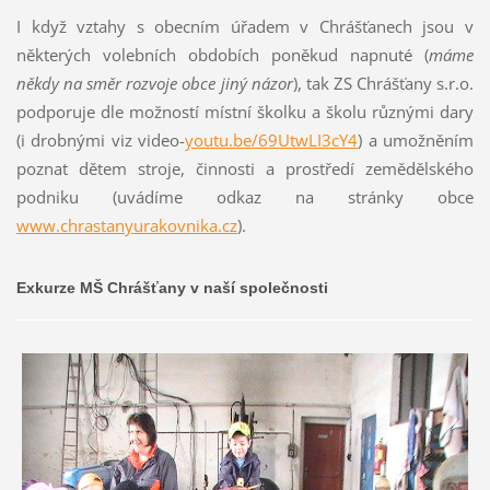
I když vztahy s obecním úřadem v Chrášťanech jsou v
některých volebních obdobích poněkud napnuté (
máme
někdy na směr rozvoje obce jiný názor
), tak ZS Chrášťany s.r.o.
podporuje dle možností místní školku a školu různými dary
(i drobnými viz video-
youtu.be/69UtwLI3cY4
) a umožněním
poznat dětem stroje, činnosti a prostředí zemědělského
podniku (uvádíme odkaz na stránky obce
www.chrastanyurakovnika.cz
).
Exkurze MŠ Chrášťany v naší společnosti