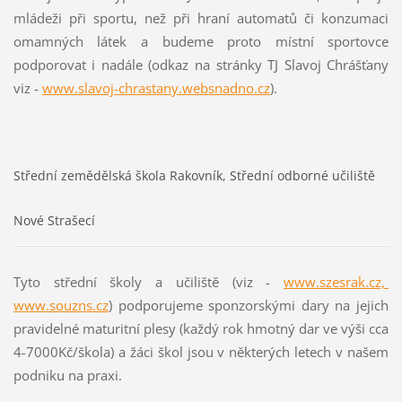
mládeži při sportu, než při hraní automatů či konzumaci
omamných látek a budeme proto místní sportovce
podporovat i nadále (odkaz na stránky TJ Slavoj Chrášťany
viz -
www.slavoj-chrastany.websnadno.cz
).
Střední zemědělská škola Rakovník, Střední odborné učiliště
Nové Strašecí
Tyto střední školy a učiliště (viz -
www.szesrak.cz,
www.souzns.cz
) podporujeme sponzorskými dary na jejich
pravidelné maturitní plesy (každý rok hmotný dar ve výši cca
4-7000Kč/škola) a žáci škol jsou v některých letech v našem
podniku na praxi.