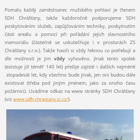
Pomalu každý zaměstnanec mužského pohlaví je členem
SDH Chrášťany, takže každoročně podporujeme SDH
poskytováním služeb, zapůjčováním techniky, poskytnutím
části areálu a pomocí při pořádání jejich slavnostního
memoriálu (částečně se uskutečňuje i v prostorách ZS
Chrášťany s.r.o.). Takže hasiči si vždy řeknou co potřebují a
dle možností je jim
vždy
vyhověno. Jinak tento spolek
(existuje již téměř 140 let) přežije zajisté i dalších nejméně
stopadesát let, kdy všechno bude jinak, jen oni budou dále
existovat (třeba pod jiným jménem, jako za onoho času
požárníci). Uvádíme odkaz na www stránky SDH Chrášťany
(viz
www.sdh-chrastany.ic.cz/
).