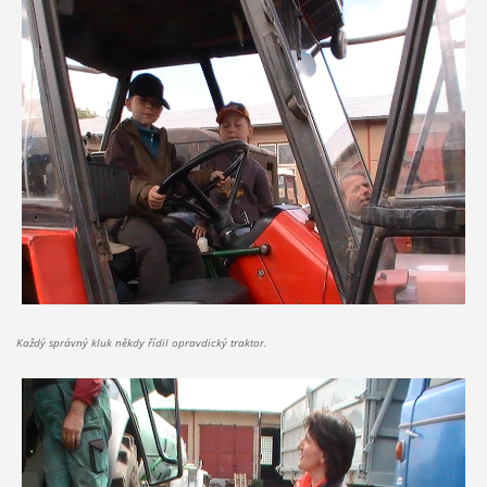
Každý správný kluk někdy řídil opravdický traktor.