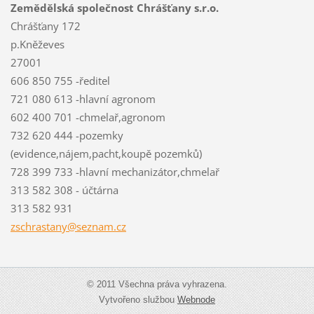
Zemědělská společnost Chrášťany s.r.o.
Chrášťany 172
p.Kněževes
27001
606 850 755 -ředitel
721 080 613 -hlavní agronom
602 400 701 -chmelař,agronom
732 620 444 -pozemky
(evidence,nájem,pacht,koupě pozemků)
728 399 733 -hlavní mechanizátor,chmelař
313 582 308 - účtárna
313 582 931
zschrast
any@sezn
am.cz
© 2011 Všechna práva vyhrazena.
Vytvořeno službou
Webnode