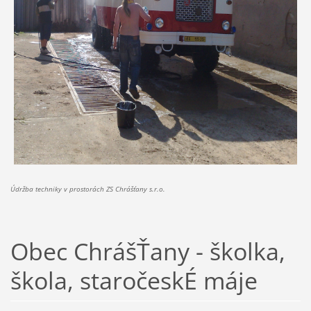
Údržba techniky v prostorách ZS Chrášťany s.r.o.
Obec ChrášŤany - školka,
škola, staročeskÉ máje