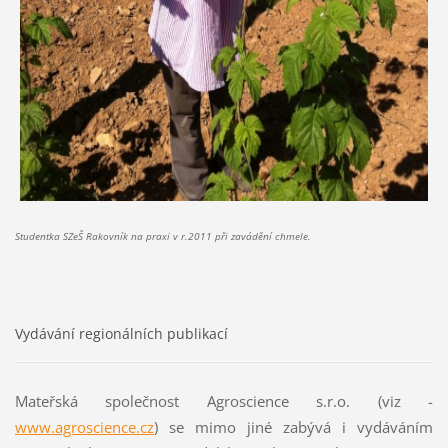
Studentka SZeŠ Rakovník na praxi v r.2011 při zavádění chmele.
Vydávání regionálních publikací
Mateřská společnost Agroscience s.r.o. (viz -
www.agroscience.cz
) se mimo jiné zabývá i vydáváním