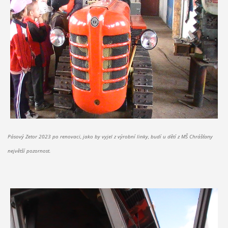
Pásový Zetor 2023 po renovaci, jako by vyjel z výrobní linky, budí u dětí z MŠ Chrášťany
největší pozornost.