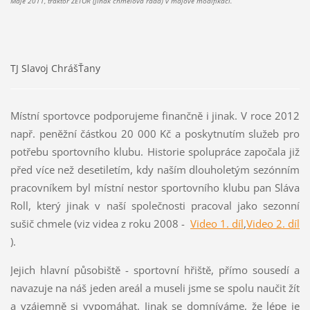
Máje 2011, traktor ZETOR (jinak chmelová řada) v májové modifikaci.
TJ Slavoj ChrášŤany
Místní sportovce podporujeme finančně i jinak. V roce 2012
např. peněžní částkou 20 000 Kč a poskytnutím služeb pro
potřebu sportovního klubu. Historie spolupráce započala již
před více než desetiletím, kdy naším dlouholetým sezónním
pracovníkem byl místní nestor sportovního klubu pan Sláva
Roll, který jinak v naší společnosti pracoval jako sezonní
sušič chmele (viz videa z roku 2008 -
Video
1. díl
,
Video 2. díl
).
Jejich hlavní působiště - sportovní hřiště, přímo sousedí a
navazuje na náš jeden areál a museli jsme se spolu naučit žít
a vzájemně si vypomáhat. Jinak se domníváme, že lépe je