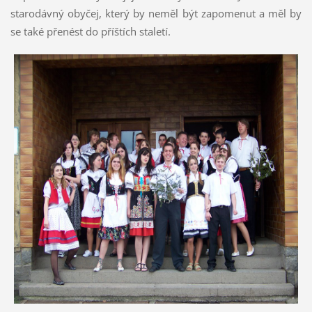
starodávný obyčej, který by neměl být zapomenut a měl by
se také přenést do příštích staletí.