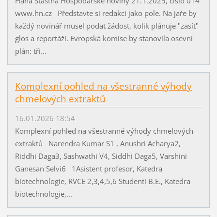
Hana Šťastná Hospodářské noviny 21.1.2025, číslo 014
www.hn.cz Představte si redakci jako pole. Na jaře by
každý novinář musel podat žádost, kolik plánuje "zasít"
glos a reportáží. Evropská komise by stanovila osevní
plán: tři...
Komplexní pohled na všestranné výhody
chmelových extraktů
16.01.2026 18:54
Komplexní pohled na všestranné výhody chmelových
extraktů Narendra Kumar S1 , Anushri Acharya2,
Riddhi Daga3, Sashwathi V4, Siddhi Daga5, Varshini
Ganesan Selvi6 1Asistent profesor, Katedra
biotechnologie, RVCE 2,3,4,5,6 Studenti B.E., Katedra
biotechnologie,...