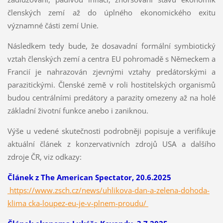
členských zemí až do úplného ekonomického exitu
významné části zemí Unie.
Následkem tedy bude, že dosavadní formální symbiotický
vztah členských zemí a centra EU pohromadě s Německem a
Francií je nahrazován zjevnými vztahy predátorskými a
parazitickými. Členské země v roli hostitelských organismů
budou centrálními predátory a parazity omezeny až na holé
základní životní funkce anebo i zaniknou.
Výše u vedené skutečnosti podrobněji popisuje a verifikuje
aktuální článek z konzervativních zdrojů USA a dalšího
zdroje ČR, viz odkazy:
Článek z The American Spectator, 20.6.2025
https://www.zsch.cz/news/uhlikova-dan-a-zelena-dohoda-
klima cka-loupez-eu-je-v-plnem-proudu/