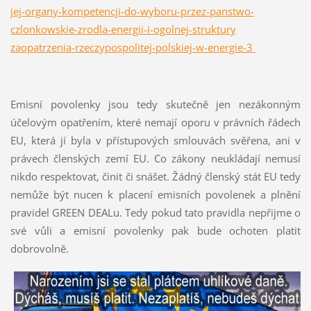
jej-organy-kompetencji-do-wyboru-przez-panstwo-
czlonkowskie-zrodla-energii-i-ogolnej-struktury
zaopatrzenia-rzeczypospolitej-polskiej-w-energie-3
Emisní povolenky jsou tedy skutečně jen nezákonným
účelovým opatřením, které nemají oporu v právních řádech
EU, která jí byla v přístupových smlouvách svěřena, ani v
právech členských zemí EU. Co zákony neukládají nemusí
nikdo respektovat, činit či snášet. Žádný členský stát EU tedy
nemůže být nucen k placení emisních povolenek a plnění
pravidel GREEN DEALu. Tedy pokud tato pravidla nepřijme o
své vůli a emisní povolenky pak bude ochoten platit
dobrovolně.