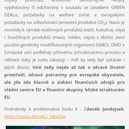
vypěstovány či odchovány v souladu se zásadami GREEN
DEALu, požadavky na welfare zvířat a evropskými
požadavky na odlesňování (omezení produkce CO
). Navíc je
2
mnohdy k výrobě rostlinných produktů (obilí, kukuřice, sója)
i živočišných produktů (maso, mléko, vejce) z těchto zemí
použito geneticky modifikovaných organismů (GMO). GMO v
Evropské unii podléhají přísnému schvalovacímu procesu a
některé státy je zcela zakazují – měl by tedy být zakázán i
jejich dovoz.
Unii tedy nejde až tak o zdravé životní
prostředí, zdravé potraviny pro evropské obyvatele,
ale jde zde hlavně o získání finančních zdrojů pro
vládní centra EU a finanční skupiny blízké strukturám
EU
.
Podrobněji k problematice bodu 4 - Z
deněk Jandejsek
:
https://youtu.be/oALL_bBeZpo