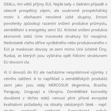
DEALu, tím větší příjmy EU). Nejde tady v žádném případě o
obecně prospěšný zájem, ale soukromě prospěchářský
motiv k obohacení nevolené úzké skupiny. Emisní
povolenky způsobují razantní snížení produkce průmyslu,
zemědělství a energetiky zemí EU. Kritické snížení produkce
ekonomik států Unie mocenské struktury EU nezajímá.
Nedostatek všeho (dříve vyráběného nebo produkovaného v
EU) je maskován dovozy ze zemí mimo Unii (včetně Číny,
Ruska), ze kterých jsou vybírána opět řídícími strukturami
EU dovozní cla.
4) U dovozů do EU ale nacházíme nesystémové výjimky z
celního zatížení. A to například u zemědělských produktů
zemí jako jsou státy MERCOSUR (Argentina, Brazílie,
Paraguay, Uruguay) a Ukrajina. Zemědělské komodity
dovážené z těchto států nemusí plnit přísné evropské
kvalitativní požadavky na obsahy zakázaných látek - např.
zbytky pesticidů, antibiotik. Samozřejmě nebyly