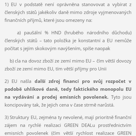
1) EU v podstatě není oprávněna stanovovat a vybírat z
členských států jakékoliv daně mimo zdroje vyjmenovaných
finančních příjmů, které jsou omezeny na:
a) paušální % HND (hrubého národního důchodu)
členských států – tato položka je konstantní a EU nemůže
počítat s jejím skokovým navýšením, spíše naopak
b) cla na dovoz zboží ze zemí mimo EU – čím větší dovozy
zboží ze zemí mimo EU, tím větší příjmy pro Unii
2) EU našla
další zdroj financí pro svůj rozpočet v
podobě uhlíkové daně, tedy faktického monopolu EU
na vydávání a prodej emisních povolenek.
Tyto jsou
koncipovány tak, že jejich cena v čase strmě narůstá.
3) Struktury EU, zejména ty nevolené, mají prioritně finanční
zájem na rychlé realizaci GREEN DEALu prostřednictvím
emisních povolenek (čím větší rychlost realizace GREEN