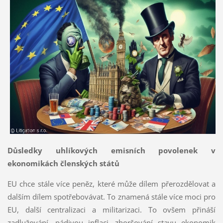
Důsledky uhlíkových emisních povolenek v
ekonomikách členských států
EU chce stále více peněz, které může dílem přerozdělovat a
dalším dílem spotřebovávat. To znamená stále více moci pro
EU, další centralizaci a militarizaci. To ovšem přináší
zadlužování, pádivou inflaci, zhoršování stavu ekonomik