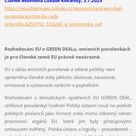
Článek ekonoma Lukáše Kovandy, 3.7.2025
https://neviditelnypes.lidovky.cz/ekonomika/green-deal-
evropska-komise-by-rada
pritvrdila.A250702_103246_p_ekonomika_nef
Rozhodování EU o GREEN DEALu, emisních povolenkách
je pro členské země EU právně nezávazné.
EU v oblas emisních povolenek a zelené politiky není
oprávněna členské státy jakkoliv úkolovat, zavazovat,
omezovat a vystavovat sankcím a poplatkům.
Rozhodování o klimatických opatřeních EU (GREEN DEAL,
uhlíkové povolenky) hodnotí Polský ústavní soud na podnět
polských poslanců jako činnost zcela mimo zákonný rámec
pravomocí orgánů EU, které jim byly přístupovými
smlouvami svěřeny. Polská ústava a logicky – precedentně –