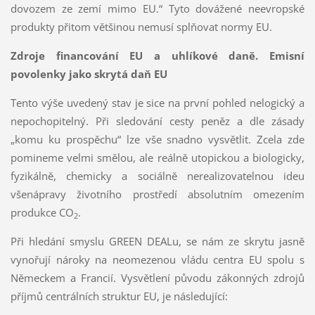
dovozem ze zemí mimo EU.“ Tyto dovážené neevropské
produkty přitom většinou nemusí splňovat normy EU.
Zdroje financování EU a uhlíkové daně. Emisní
povolenky jako skrytá daň EU
Tento výše uvedený stav je sice na první pohled nelogický a
nepochopitelný. Při sledování cesty peněz a dle zásady
„komu ku prospěchu“ lze vše snadno vysvětlit. Zcela zde
pomineme velmi smělou, ale reálně utopickou a biologicky,
fyzikálně, chemicky a sociálně nerealizovatelnou ideu
všenápravy životního prostředí absolutním omezením
produkce CO
.
2
Při hledání smyslu GREEN DEALu, se nám ze skrytu jasně
vynořují nároky na neomezenou vládu centra EU spolu s
Německem a Francií. Vysvětlení původu zákonných zdrojů
příjmů centrálních struktur EU, je následující: