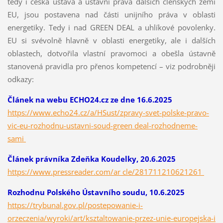
tedy i česká ústava a ústavní práva dalších členských zemí
EU, jsou postavena nad části unijního práva v oblasti
energetiky. Tedy i nad GREEN DEAL a uhlíkové povolenky.
EU si svévolně hlavně v oblasti energetiky, ale i dalších
oblastech, dotvořila vlastní pravomoci a obešla ústavně
stanovená pravidla pro přenos kompetencí – viz podrobněji
odkazy:
Článek na webu ECHO24.cz ze dne 16.6.2025
https://www.echo24.cz/a/HSust/zpravy-svet-polske-pravo-
vic-eu-rozhodnu-ustavni-soud-green deal-rozhodneme-
sami
Článek právníka Zdeňka Koudelky, 20.6.2025
https://www.pressreader.com/ar cle/281711210621261
Rozhodnu Polského Ústavního soudu, 10.6.2025
https://trybunal.gov.pl/postepowanie-i-
orzeczenia/wyroki/art/ksztaltowanie-przez-unie-europejska-i