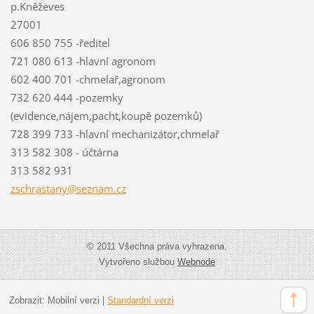
p.Kněževes
27001
606 850 755 -ředitel
721 080 613 -hlavní agronom
602 400 701 -chmelař,agronom
732 620 444 -pozemky
(evidence,nájem,pacht,koupě pozemků)
728 399 733 -hlavní mechanizátor,chmelař
313 582 308 - účtárna
313 582 931
zschrast
any@sezn
am.cz
© 2011 Všechna práva vyhrazena.
Vytvořeno službou
Webnode
Zobrazit:
Mobilní verzi
|
Standardní verzi