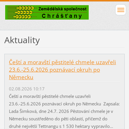
Aktuality
Čeští a moravští pěstitelé chmele uzavřeli
23.6.-25.6.2026 poznávací okruh po
Německu
02.08.2026 10:17
Čeští a moravští pěstitelé chmele uzavřeli
23.6.-25.6.2026 poznávací okruh po Německu Zapsala:
Lada Šimková, dne 24.7. 2026 Pěstování chmele je v
Německu soustředěno do pěti oblastí, přičemž do
druhé největší Tettnangu s 1 530 hektary vypravilo...