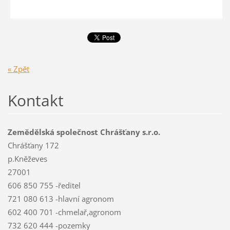
« Zpět
Kontakt
Zemědělská společnost Chrášťany s.r.o.
Chrášťany 172
p.Kněževes
27001
606 850 755 -ředitel
721 080 613 -hlavní agronom
602 400 701 -chmelař,agronom
732 620 444 -pozemky