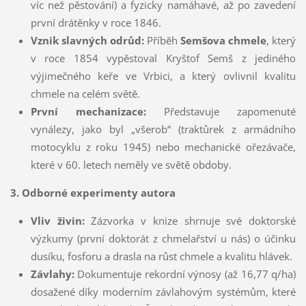
víc než pěstování) a fyzicky namáhavé, až po zavedení
první drátěnky v roce 1846.
Vznik slavných odrůd:
Příběh
Semšova chmele
, který
v roce 1854 vypěstoval Kryštof Semš z jediného
výjimečného keře ve Vrbici, a který ovlivnil kvalitu
chmele na celém světě.
První mechanizace:
Představuje zapomenuté
vynálezy, jako byl „všerob“ (traktůrek z armádního
motocyklu z roku 1945) nebo mechanické ořezávače,
které v 60. letech neměly ve světě obdoby.
3. Odborné experimenty autora
Vliv živin:
Zázvorka v knize shrnuje své doktorské
výzkumy (první doktorát z chmelařství u nás) o účinku
dusíku, fosforu a drasla na růst chmele a kvalitu hlávek.
Závlahy:
Dokumentuje rekordní výnosy (až 16,77 q/ha)
dosažené díky moderním závlahovým systémům, které