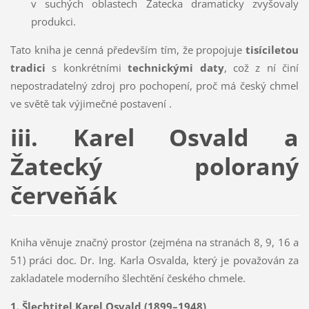
v suchých oblastech Žatecka dramaticky zvyšovaly
produkci.
Tato kniha je cenná především tím, že propojuje
tisíciletou
tradici
s konkrétními
technickými daty
, což z ní činí
nepostradatelný zdroj pro pochopení, proč má český chmel
ve světě tak výjimečné postavení .
iii. Karel Osvald a
Žatecký poloraný
červeňák
Kniha věnuje značný prostor (zejména na stranách 8, 9, 16 a
51) práci doc. Dr. Ing. Karla Osvalda, který je považován za
zakladatele moderního šlechtění českého chmele.
1. Šlechtitel Karel Osvald (1899–1948)