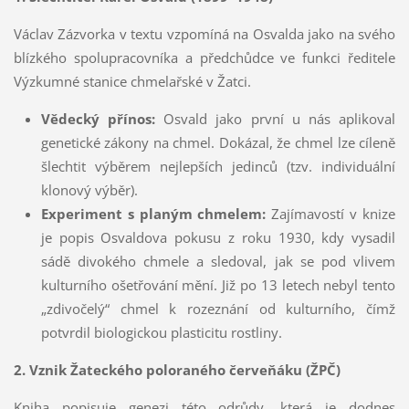
Václav Zázvorka v textu vzpomíná na Osvalda jako na svého
blízkého spolupracovníka a předchůdce ve funkci ředitele
Výzkumné stanice chmelařské v Žatci.
Vědecký přínos:
Osvald jako první u nás aplikoval
genetické zákony na chmel. Dokázal, že chmel lze cíleně
šlechtit výběrem nejlepších jedinců (tzv. individuální
klonový výběr).
Experiment s planým chmelem:
Zajímavostí v knize
je popis Osvaldova pokusu z roku 1930, kdy vysadil
sádě divokého chmele a sledoval, jak se pod vlivem
kulturního ošetřování mění. Již po 13 letech nebyl tento
„zdivočelý“ chmel k rozeznání od kulturního, čímž
potvrdil biologickou plasticitu rostliny.
2. Vznik Žateckého poloraného červeňáku (ŽPČ)
Kniha popisuje genezi této odrůdy, která je dodnes