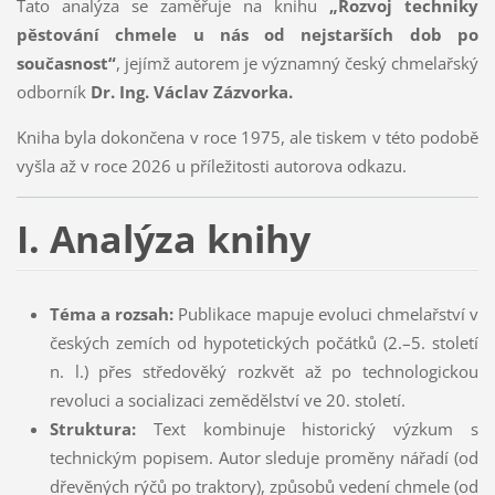
Tato analýza se zaměřuje na knihu
„Rozvoj techniky
pěstování chmele u nás od nejstarších dob po
současnost“
, jejímž autorem je významný český chmelařský
odborník
Dr. Ing. Václav Zázvorka.
Kniha byla dokončena v roce 1975, ale tiskem v této podobě
vyšla až v roce 2026 u příležitosti autorova odkazu.
I. Analýza knihy
Téma a rozsah:
Publikace mapuje evoluci chmelařství v
českých zemích od hypotetických počátků (2.–5. století
n. l.) přes středověký rozkvět až po technologickou
revoluci a socializaci zemědělství ve 20. století.
Struktura:
Text kombinuje historický výzkum s
technickým popisem. Autor sleduje proměny nářadí (od
dřevěných rýčů po traktory), způsobů vedení chmele (od