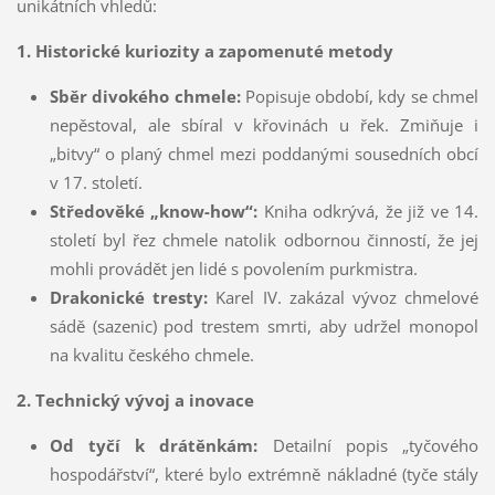
unikátních vhledů:
1. Historické kuriozity a zapomenuté metody
Sběr divokého chmele:
Popisuje období, kdy se chmel
nepěstoval, ale sbíral v křovinách u řek. Zmiňuje i
„bitvy“ o planý chmel mezi poddanými sousedních obcí
v 17. století.
Středověké „know-how“:
Kniha odkrývá, že již ve 14.
století byl řez chmele natolik odbornou činností, že jej
mohli provádět jen lidé s povolením purkmistra.
Drakonické tresty:
Karel IV. zakázal vývoz chmelové
sádě (sazenic) pod trestem smrti, aby udržel monopol
na kvalitu českého chmele.
2. Technický vývoj a inovace
Od tyčí k drátěnkám:
Detailní popis „tyčového
hospodářství“, které bylo extrémně nákladné (tyče stály