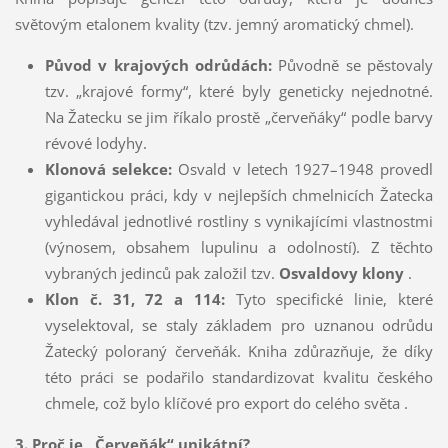
světovým etalonem kvality (tzv. jemný aromatický chmel).
Původ v krajových odrůdách:
Původně se pěstovaly
tzv. „krajové formy“, které byly geneticky nejednotné.
Na Žatecku se jim říkalo prostě „červeňáky“ podle barvy
révové lodyhy.
Klonová selekce:
Osvald v letech 1927–1948 provedl
gigantickou práci, kdy v nejlepších chmelnicích Žatecka
vyhledával jednotlivé rostliny s vynikajícími vlastnostmi
(výnosem, obsahem lupulinu a odolností). Z těchto
vybraných jedinců pak založil tzv.
Osvaldovy klony
.
Klon č. 31, 72 a 114:
Tyto specifické linie, které
vyselektoval, se staly základem pro uznanou odrůdu
Žatecký poloraný červeňák. Kniha zdůrazňuje, že díky
této práci se podařilo standardizovat kvalitu českého
chmele, což bylo klíčové pro export do celého světa .
3. Proč je „Červeňák“ unikátní?