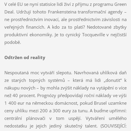
V celé EU se nyní statisíce lidí živí z příjmu z programu Green
Deal. Udržují tohoto Frankensteina transformační agendy –
ne prostřednictvím inovací, ale prostřednictvím závislosti na
veřejných financích. A kdo za to platí? Nedotované zbytky
produktivní ekonomiky. Je to cynický Tocqueville v nejčistší
podobě.
Odtržen od reality
Nespoutaná moc vytváří slepotu. Navrhovaná uhlíková daň
ze starých topných systémů – která má lidi „donutit“ k
nákupu nových – by mohla zvýšit náklady na vytápění o více
než 40 procent. Prognózy předpovídají roční náklady ve výši
1 400 eur na německou domácnost, pokud Brusel uzamkne
ceny uhlíku mezi 200 a 300 eury za tunu. A buďme upřímní:
centrální plánovači v tom uspějí. Vytváření umělého
nedostatku je jejich jediný skutečný talent. (SOUVISEJÍCÍ: