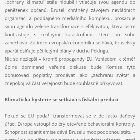
„ochrany klimatu“ stále hlouběji vtlačuje svou agendu do
peněženek občanů. Brusel, chráněný závojem nevládních
organizací a poddajného mediálního komplexu, prosazuje
svou agendu zelené transformace s efektivitou, která ostře
kontrastuje s reálnými katastrofami, které po sobě
zanechává. Zatímco evropská ekonomika selhává, bruselský
aparát oslňuje pětiletými plány v duchu Pekingu.
Nic se nezlepší – kromě propagandy EU. Vzhledem k téměř
úplné dominanci veřejné diskuse bude Komise tyto
donucovací poplatky prodávat jako „záchranu světa“ a
znepokojivá část veřejnosti bude souhlasně přikyvovat.
Klimatická hysterie se setkává s fiskální predací
Pokud se EU podaří transformovat se v de facto daňový
úřad, Evropa vstoupí do éry otevřené behaviorální kontroly.
Schopnost zdanit emise dává Bruselu moc podobnou státu –