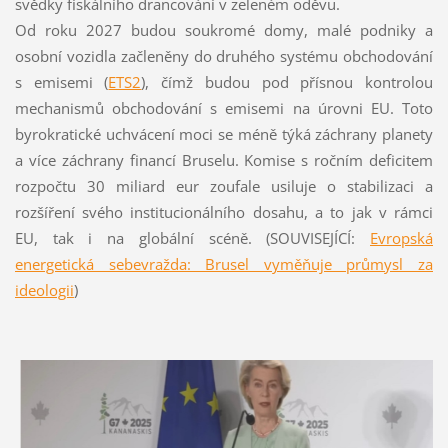
svědky fiskálního drancování v zeleném oděvu.
Od roku 2027 budou soukromé domy, malé podniky a
osobní vozidla začleněny do druhého systému obchodování
s emisemi (
ETS2
), čímž budou pod přísnou kontrolou
mechanismů obchodování s emisemi na úrovni EU. Toto
byrokratické uchvácení moci se méně týká záchrany planety
a více záchrany financí Bruselu. Komise s ročním deficitem
rozpočtu 30 miliard eur zoufale usiluje o stabilizaci a
rozšíření svého institucionálního dosahu, a to jak v rámci
EU, tak i na globální scéně. (SOUVISEJÍCÍ:
Evropská
energetická sebevražda: Brusel vyměňuje průmysl za
ideologii
)