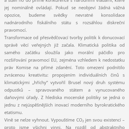
a staví ho do přímé konkurence s národními vládami, které
jej nominálně ovládají. Pokud se neobjeví žádná vážná
opozice, budeme svědky nevratné konsolidace
nadnárodního fiskálního státu s rozsáhlou diskreční
pravomocí.
Transformace od přesvědčovací tvorby politik k donucovací
správě věcí veřejných již začala. Klimatická politika od
samého začátku sloužila jako morální páčidlo pro
rozšiřování pravomocí EU, zejména vzhledem k nedostatku
práv Komise na přímé zdanění. Toto omezení podnítilo
zvrácenou kreativitu: propojením individuálních činů s
klimatickými „hříchy“ vytvořil Brusel nový druh systému
odpustků – spravovaného státem a vynucovaného
daňovými úřady. Z hlediska mocenské politiky se jedná o
jednu z nejúspěšnějších inovací moderního byrokratického
etatismu.
Vině se nelze vyhnout. Vypouštíme CO₂ jen svou existencí –
proto jsme všichni vinni. Na rozdíl od abstraktního