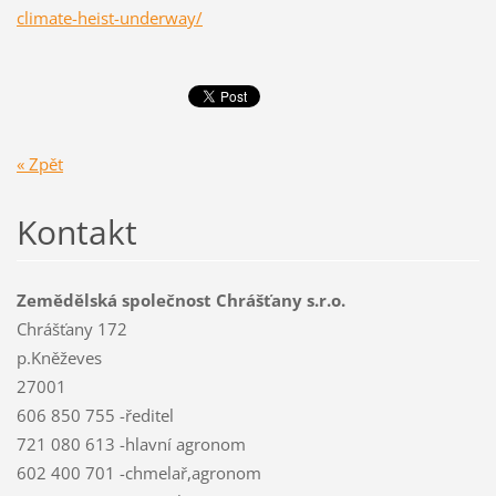
climate-heist-underway/
« Zpět
Kontakt
Zemědělská společnost Chrášťany s.r.o.
Chrášťany 172
p.Kněževes
27001
606 850 755 -ředitel
721 080 613 -hlavní agronom
602 400 701 -chmelař,agronom