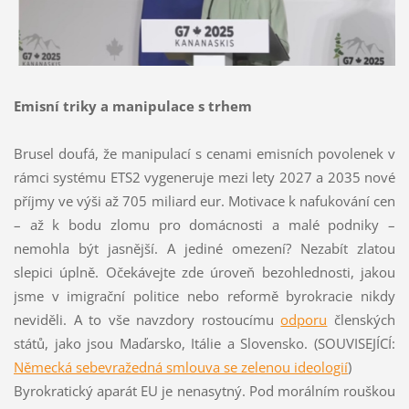
Emisní triky a manipulace s trhem
Brusel doufá, že manipulací s cenami emisních povolenek v
rámci systému ETS2 vygeneruje mezi lety 2027 a 2035 nové
příjmy ve výši až 705 miliard eur. Motivace k nafukování cen
– až k bodu zlomu pro domácnosti a malé podniky –
nemohla být jasnější. A jediné omezení? Nezabít zlatou
slepici úplně. Očekávejte zde úroveň bezohlednosti, jakou
jsme v imigrační politice nebo reformě byrokracie nikdy
neviděli. A to vše navzdory rostoucímu
odporu
členských
států, jako jsou Maďarsko, Itálie a Slovensko. (SOUVISEJÍCÍ:
Německá sebevražedná smlouva se zelenou ideologií
)
Byrokratický aparát EU je nenasytný. Pod morálním rouškou