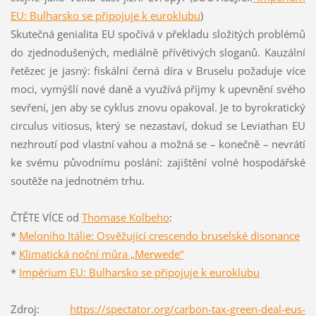
EU: Bulharsko se připojuje k euroklubu
)
Skutečná genialita EU spočívá v překladu složitých problémů
do zjednodušených, mediálně přívětivých sloganů. Kauzální
řetězec je jasný: fiskální černá díra v Bruselu požaduje více
moci, vymýšlí nové daně a využívá příjmy k upevnění svého
sevření, jen aby se cyklus znovu opakoval. Je to byrokratický
circulus vitiosus, který se nezastaví, dokud se Leviathan EU
nezhroutí pod vlastní vahou a možná se – konečně – nevrátí
ke svému původnímu poslání: zajištění volné hospodářské
soutěže na jednotném trhu.
ČTĚTE VÍCE od
Thomase Kolbeho
:
*
Meloniho Itálie: Osvěžující crescendo bruselské disonance
*
Klimatická noční můra „Merwede“
*
Impérium EU: Bulharsko se připojuje k euroklubu
Zdroj:
https://spectator.org/carbon-tax-green-deal-eus-