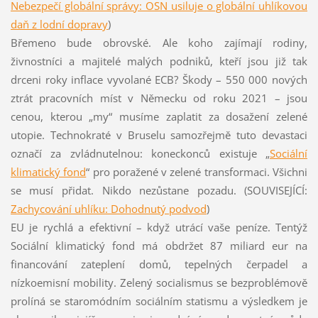
Nebezpečí globální správy: OSN usiluje o globální uhlíkovou
daň z lodní dopravy
)
Břemeno bude obrovské. Ale koho zajímají rodiny,
živnostníci a majitelé malých podniků, kteří jsou již tak
drceni roky inflace vyvolané ECB? Škody – 550 000 nových
ztrát pracovních míst v Německu od roku 2021 – jsou
cenou, kterou „my“ musíme zaplatit za dosažení zelené
utopie. Technokraté v Bruselu samozřejmě tuto devastaci
označí za zvládnutelnou: koneckonců existuje „
Sociální
klimatický fond
“ pro poražené v zelené transformaci. Všichni
se musí přidat. Nikdo nezůstane pozadu. (SOUVISEJÍCÍ:
Zachycování uhlíku: Dohodnutý podvod
)
EU je rychlá a efektivní – když utrácí vaše peníze. Tentýž
Sociální klimatický fond má obdržet 87 miliard eur na
financování zateplení domů, tepelných čerpadel a
nízkoemisní mobility. Zelený socialismus se bezproblémově
prolíná se staromódním sociálním statismu a výsledkem je