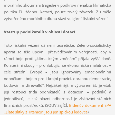
morálního zkoumání tragédie v podkroví nenabízí klimatická
politika EU žádnou katarzi, pouze trvalý závazek. Z uměle
vytvořeného morálního dluhu staví vulgární fiskální vězení.
Vzestup podnikatelů v oblasti dotací
Toto fiskální vězení už není teoretické. Zeleno-socialistický
aparát se tiše upevnil přesvědčováním veřejnosti, aby v
rámci boje proti „klimatickým změnám“ přijala vyšší daně.
Kolaterální škody – prohlubující se ekonomická malátnost v
celé střední Evropě – jsou ignorovány emocionálními
odbočkami: bojem proti krajní pravici, obranou demokracie,
budováním „firewallů“. Nejzákeřnějším výtvorem EU je však
její rostoucí třída podnikatelů s dotacemi – podniků a
jednotlivců, jejichž hlavní odborností je získávání státních
finančních prostředků. (SOUVISEJÍCÍ:
Bidenův dokument EPA
„Zlaté slitky z Titanicu“ jsou jen špičkou ledovce
)