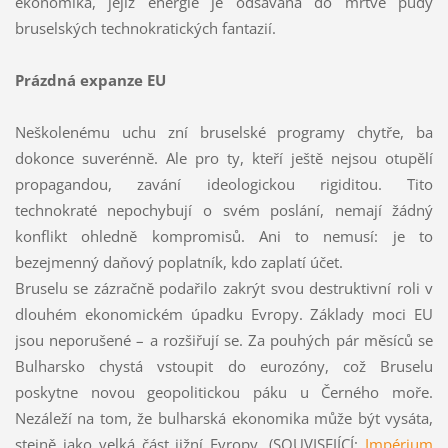
ekonomika, jejíž energie je odsávána do mrtvé půdy
bruselských technokratických fantazií.
Prázdná expanze EU
Neškolenému uchu zní bruselské programy chytře, ba
dokonce suverénně. Ale pro ty, kteří ještě nejsou otupělí
propagandou, zavání ideologickou rigiditou. Tito
technokraté nepochybují o svém poslání, nemají žádný
konflikt ohledně kompromisů. Ani to nemusí: je to
bezejmenný daňový poplatník, kdo zaplatí účet.
Bruselu se zázračně podařilo zakrýt svou destruktivní roli v
dlouhém ekonomickém úpadku Evropy. Základy moci EU
jsou neporušené – a rozšiřují se. Za pouhých pár měsíců se
Bulharsko chystá vstoupit do eurozóny, což Bruselu
poskytne novou geopolitickou páku u Černého moře.
Nezáleží na tom, že bulharská ekonomika může být vysáta,
stejně jako velká část jižní Evropy. (SOUVISEJÍCÍ:
Impérium