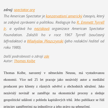
zdroj
:
spectator.org
The American Spectator je
konzervativní americký
časopis, který
se zabývá zprávami a politikou. Redaguje ho
R. Emmett Tyrrell
Jr
. a vydává ho
nezisková
organizace American Spectator
Foundation. Založili ho v roce 1967 Tyrrell (současný
šéfredaktor) a
Wladyslav Pleszczynski
(jeho redakční ředitel od
roku 1980).
Další podrobnosti o zdroji
zde
Autor:
Thomas Kolbe
Thomas Kolbe, narozený v německém Neussu, má vystudovanou
ekonomii. Více než 25 let pracuje jako nezávislý autor a mediální
producent pro klienty z různých odvětví a obchodních sdružení. Jako
nezávislý novinář se zaměřuje na ekonomické procesy a sleduje
geopolitické události z pohledu kapitálových trhů. Jeho publikace se řídí
principy zaměřenými na jednotlivce a jeho právo na sebeurčení.