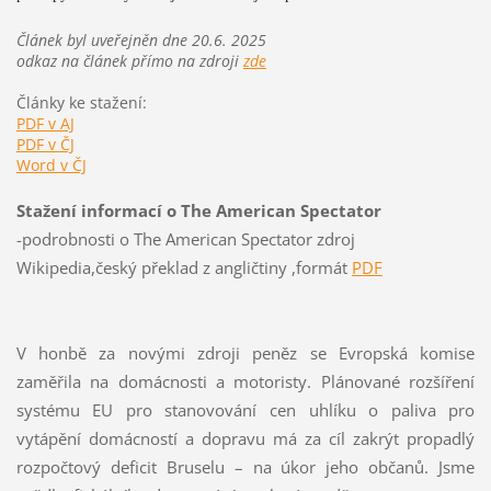
Článek byl uveřejněn dne 20.6. 2025
odkaz na článek přímo na zdroji
zde
Články ke stažení:
PDF v AJ
PDF v ČJ
Word v ČJ
Stažení informací o The American Spectator
-podrobnosti o The American Spectator zdroj
Wikipedia,český překlad z angličtiny ,formát
PDF
V honbě za novými zdroji peněz se Evropská komise
zaměřila na domácnosti a motoristy. Plánované rozšíření
systému EU pro stanovování cen uhlíku o paliva pro
vytápění domácností a dopravu má za cíl zakrýt propadlý
rozpočtový deficit Bruselu – na úkor jeho občanů. Jsme