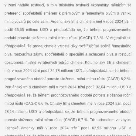
v zemi nadále rostoucí, a to v důsledku rostoucí ekonomiky, měnících se
preferencí spotřebitelů směrem k prémiovým a řemeslným pivům a vzniku
minipivovarů po celé zemi. Argentinský trh s chmelem měl v roce 2024 tržní
podíl 65,65 milionu USD a předpokládá se, že během prognózovaného
období poroste složenou roční mírou růstu (CAGR) 7,3 %. V Argentině se
předpokládá, že prodej chmele vzroste díky rozšiřující se scéně řemeslného
piva, rostoucímu zájmu spotřebitelů o speciální a ochucená piva a rostoucí
dostupnosti místně vyráběných odrůd chmele. Kolumbijský trh s chmelem
měl v roce 2024 tržní podíl 34,78 milionu USD a předpokládá se, že během
prognózovaného období poroste složenou roční mírou růstu (CAGR) 6,2 %.
Peruánský trh s chmelem měl v roce 2024 tržní podíl 32,04 milionu USD a
předpokládá se, že během prognózovaného období poroste složenou roční
mírou růstu (CAGR) 6,6 %. Chilský trh s chmelem měl v roce 2024 tržní podíl
28,14 milionu USD a předpokládá se, že během prognózovaného období
poroste složenou roční mírou růstu (CAGR) 6,7 %. Trh s chmelem ve zbytku
Latinské Ameriky měl v roce 2024 tržní podíl 62,92 milionu USD a