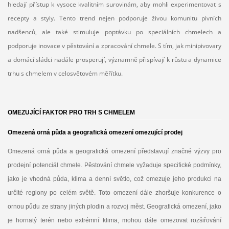
hledají
přístup k vysoce kvalitním surovinám, aby mohli experimentovat s
recepty a styly. Tento trend nejen podporuje živou komunitu pivních
nadšenců, ale také stimuluje poptávku po speciálních chmelech a
podporuje inovace v pěstování a zpracování chmele. S tím, jak minipivovary
a domácí sládci nadále prosperují, významně přispívají k růstu a dynamice
trhu s chmelem v celosvětovém měřítku.
OMEZUJÍCÍ FAKTOR PRO TRH S CHMELEM
Omezená orná půda a geografická omezení omezující prodej
Omezená orná půda a geografická omezení představují značné výzvy pro
prodejní potenciál chmele. Pěstování chmele vyžaduje specifické podmínky,
jako je vhodná půda, klima a denní světlo, což omezuje jeho produkci na
určité regiony po celém světě. Toto omezení dále zhoršuje konkurence o
ornou půdu ze strany jiných plodin a rozvoj měst. Geografická omezení, jako
je hornatý terén nebo extrémní klima, mohou dále omezovat rozšiřování