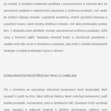
po chmeli. S prudkým poklesem spotřeby v provozovnách a rušením akcí se
pivovarníci potýkali s nadměrnými zásobami a sníženou produkcí, což vedlo
ke snížení nákupu chmele. Logistické problémy, včetně zpoždění dopravy a
uzavírání hranic, navíc brzdily distribuci chmele, což dále prohloubilo pokles
trhu. V důsledku toho pěstitelé chmele zaznamenali sníženou poptávku, nižší
ceny a finanční zátěž. Nejistota ohledně trvání a závažnosti pandemie i
nadále vrhá stín na trh s chmelem a vyžaduje, aby hráči v odvětví přizpůsobili
strategie a zvládli probíhající výzvy k oživení.
KONKURENČNÍ PROSTŘEDÍ NA TRHU S CHMELEM
Trh s chmelem se vyznačuje intenzivní konkurencí mezi dodavateli, kteří
soupeří o podíl na trhu. Mezi klíčové faktory, které ovlivňují konkurenci, patří
kvalita produktů, rozmanitost, ceny a distribuční sítě. Zavedení hráči využívají
svou reputaci a odborné znalosti k udržení dominance, zatímco noví