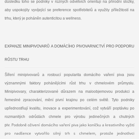
důsledku toho se podniky v různých odvětvích orientují na přírodní složky,
aby uspokojily vyvíjející se preference spotřebitelů a využily příležitostí na
trhu, který je poháněn autenticitou a wellness.
EXPANZE MINIPIVOVARŮ A DOMÁCÍHO PIVOVARNICTVÍ PRO PODPORU
RŮSTU TRHU
Šíření minipivovarů a rostoucí popularita domácího vaření piva jsou
významnými faktory pohánějícími růst trhu v chmelovém průmyslu.
Minipivovary, charakterizované důrazem na maloobjemovou produkci a
řemeslné zpracování, mění pivní krajinu po celém světě. Tyto podniky
upřednostňují kvalitu, inovace a experimentování, což vytváří poptávku po
rozmanitých odrůdách chmele pro výrobu jedinečných a chutných
Podobně oživení domácího vaření piva jako koníčku a kreativního vyžití
piv.
pro nadšence vytvořilo silný trh s chmelem, protože jednotlivci