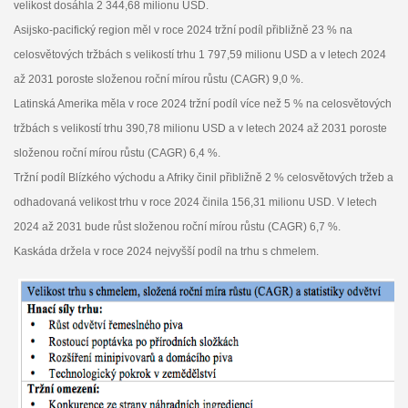
velikost dosáhla 2 344,68 milionu USD.
Asijsko-pacifický region měl v roce 2024 tržní podíl přibližně 23 % na
celosvětových tržbách s velikostí trhu 1 797,59 milionu USD a v letech 2024
až 2031 poroste složenou roční mírou růstu (CAGR) 9,0 %.
Latinská Amerika měla v roce 2024 tržní podíl více než 5 % na celosvětových
tržbách s velikostí trhu 390,78 milionu USD a v letech 2024 až 2031 poroste
složenou roční mírou růstu (CAGR) 6,4 %.
Tržní podíl Blízkého východu a Afriky činil přibližně 2 % celosvětových tržeb a
odhadovaná velikost trhu v roce 2024 činila 156,31 milionu USD. V letech
2024 až 2031 bude růst složenou roční mírou růstu (CAGR) 6,7 %.
Kaskáda držela v roce 2024 nejvyšší podíl na trhu s chmelem.