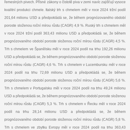
řemeslných pivech. Přísné zákony o čistotě piva v zemi navíc zajišťují vysoce
kvalitní produkci chmele. Italský trh s chmelem měl v roce 2024 tržní podíl
201,64 milionu USD a předpokládá se, že během prognózovaného období
poroste složenou roční mírou růstu (CAGR) 4,9 %. Ruský trh s chmelem měl
v roce 2024 tržní podíl 363,43 milionu USD a předpokládá se, že během
prognózovaného období poroste složenou roční mírou růstu (CAGR) 4,5 %.
Trh s chmelem ve Španělsku měl v roce 2024 podíl na trhu 192,26 milionu
USD a předpokládá se, že během prognózovaného období poroste složenou
roční mírou růstu (CAGR) 4,6 %. Trh s chmelem v Lucembursku měl v roce
2024 podíl na trhu 72,69 milionu USD a předpokládá se, že během
prognózovaného období poroste složenou roční mírou růstu (CAGR) 5,6 %.
Trh s chmelem v Portugalsku měl v roce 2024 podíl na trhu 49,24 milionu
USD a předpokládá se, že během prognózovaného období poroste složenou
roční mírou růstu (CAGR) 5,3 %. Trh s chmelem v Řecku měl v roce 2024
podíl na trhu 28,14 milionu USD a předpokládá se, že během
prognózovaného období poroste složenou roční mírou růstu (CAGR) 5,8 %.
Trh s chmelem ve zbytku Evropy měl v roce 2024 podíl na trhu 363,43