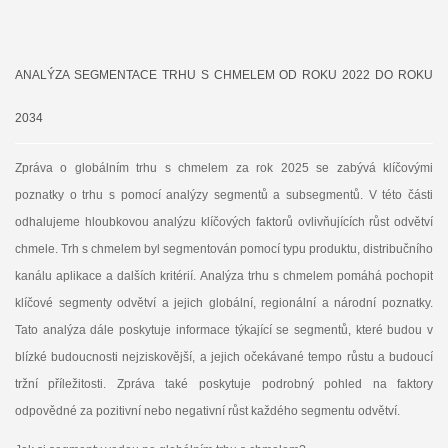
ANALÝZA SEGMENTACE TRHU S CHMELEM OD ROKU 2022 DO ROKU
2034
Zpráva o globálním trhu s chmelem za rok 2025 se zabývá klíčovými
poznatky o trhu s pomocí analýzy segmentů a subsegmentů. V této části
odhalujeme hloubkovou analýzu klíčových faktorů ovlivňujících růst odvětví
chmele. Trh s chmelem byl segmentován pomocí typu produktu, distribučního
kanálu aplikace a dalších kritérií. Analýza trhu s chmelem pomáhá pochopit
klíčové segmenty odvětví a jejich globální, regionální a národní poznatky.
Tato analýza dále poskytuje informace týkající se segmentů, které budou v
blízké budoucnosti nejziskovější, a jejich očekávané tempo růstu a budoucí
tržní příležitosti. Zpráva také poskytuje podrobný pohled na faktory
odpovědné za pozitivní nebo negativní růst každého segmentu odvětví.