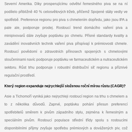
Severní Amerika. Díky prosperujícímu odvětví řemeslného piva se na ní
podílelo přibližně 40 % celosvětových tržeb, přičemž Spojené státy vedly ve
spotřebě. Preference regionu pro piva s chmelením dopředu, jako jsou IPA a
pale ale, podporuje prodej. Rostoucí trend domácího vaření piva a
minipivovarů dále zvyšuje poptávku po chmelu. Přísné standardy kvality a
zavádění inovativních technik vaření piva přispívají k prémiovosti chmele.
Rostoucí povědomí o zdravotních přínosech spojených s chmelovými
sloučeninami navíc podporuje poptávku ve farmaceutickém a nutraceutickém
sektoru. Růst trhu podporuje i robustní distribuční síť regionu a příznivé
regulační prostředí.
Který region expanduje nejrychlejší složenou roční mírou růstu (CAGR)?
Asie a Tichomoří vyniká jako nejrychleji rostoucí region na trhu s chmelem a
to z několika důvodů. Zaprvé, poptávku pohání přesun preferencí
spotřebitelů směrem k pivům západního stylu, zejména k řemeslným a
speciálním pivům. Rostoucí populace střední třídy spolu s rostoucími
disponibilními příjmy zvyšuje spotřebu prémiových a dovážených piv, což