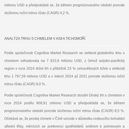
milionu USD a předpokládá se, že během prognózovaného období poroste
složenou roční mírou růstu (CAGR) 4,2 %.
ANALÝZA TRHU S CHMELEM V ASII A TICHOMOŘÍ
Podle společnosti Cognitive Market Research se velikost globálního trhu s
chmelem odhadovala na 7 815,6 milionu USD, z čehož asijsko-pacifický
region v roce 2024 držel trh s přibližně 23 % celosvětových tržeb s velikostí
trhu 1 797,59 milionu USD a v letech 2024 až 2031 poroste složenou roční
mírou růstu (CAGR) 9,0 %.
Podle společnosti Cognitive Market Research dosáhl čínský trh s chmelem v
roce 2024 podílu 808,91 milionu USD a předpokládá se, že během
prognózovaného období poroste složenou roční mírou růstu (CAGR) 8,5 %.
Očekává se, že prodej chmele v Číně vzroste v důsledku rostoucího bohatství
střední třídy, měnících se preferencí spotřebitelů směrem k prémiovým a