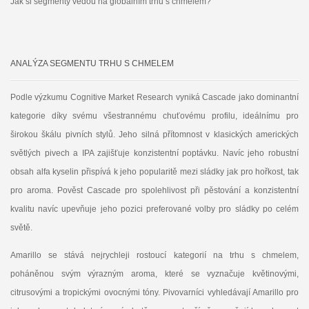
Jak si segmenty vedou na globálním trhu s chmelem?
ANALÝZA SEGMENTU TRHU S CHMELEM
Podle výzkumu Cognitive Market Research vyniká Cascade jako dominantní
kategorie díky svému všestrannému chuťovému profilu, ideálnímu pro
širokou škálu pivních stylů. Jeho silná přítomnost v klasických amerických
světlých pivech a IPA zajišťuje konzistentní poptávku. Navíc jeho robustní
obsah alfa kyselin přispívá k jeho popularitě mezi sládky jak pro hořkost, tak
pro aroma. Pověst Cascade pro spolehlivost při pěstování a konzistentní
kvalitu navíc upevňuje jeho pozici preferované volby pro sládky po celém
světě.
Amarillo se stává nejrychleji rostoucí kategorií na trhu s chmelem,
poháněnou svým výrazným aroma, které se vyznačuje květinovými,
citrusovými a tropickými ovocnými tóny. Pivovarníci vyhledávají Amarillo pro