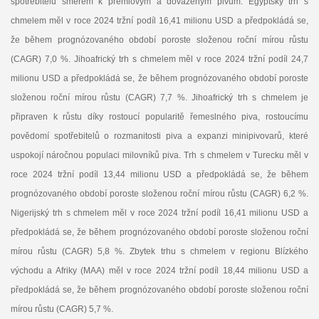
spotřebitelů směrem k prémiovým a dováženým pivům. Egyptský trh s
chmelem měl v roce 2024 tržní podíl 16,41 milionu USD a předpokládá se,
že během prognózovaného období poroste složenou roční mírou růstu
(CAGR) 7,0 %. Jihoafrický trh s chmelem měl v roce 2024 tržní podíl 24,7
milionu USD a předpokládá se, že během prognózovaného období poroste
složenou roční mírou růstu (CAGR) 7,7 %. Jihoafrický trh s chmelem je
připraven k růstu díky rostoucí popularitě řemeslného piva, rostoucímu
povědomí spotřebitelů o rozmanitosti piva a expanzi minipivovarů, které
uspokojí náročnou populaci milovníků piva. Trh s chmelem v Turecku měl v
roce 2024 tržní podíl 13,44 milionu USD a předpokládá se, že během
prognózovaného období poroste složenou roční mírou růstu (CAGR) 6,2 %.
Nigerijský trh s chmelem měl v roce 2024 tržní podíl 16,41 milionu USD a
předpokládá se, že během prognózovaného období poroste složenou roční
mírou růstu (CAGR) 5,8 %. Zbytek trhu s chmelem v regionu Blízkého
východu a Afriky (MAA) měl v roce 2024 tržní podíl 18,44 milionu USD a
předpokládá se, že během prognózovaného období poroste složenou roční
mírou růstu (CAGR) 5,7 %.