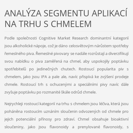
ANALÝZA SEGMENTU APLIKACÍ
NA TRHU S CHMELEM
Podle společnosti Cognitive Market Research dominantní kategorií
jsou alkoholické nápoje, což je dáno celosvětovým nárůstem spotřeby
řemeslného piva. Řemeslné pivovary se nadále rozrůstají a diverzifikují
svou nabídku o piva zaměřená na chmel, aby uspokojily poptávku
spotřebitelů po jedinečných chutech. Rostoucí popularita piv s
chmelem, jako jsou IPA a pale ale, navíc přispívá ke zvýšení prodeje
chmele. Rostoucí trh s ochucenými a speciálními pivy navíc dále
zvyšuje poptávku po rozmanité škále odrůd chmele.
Nejrychleji rostoucí kategorií na trhu s chmelem jsou léčiva, která jsou
poháněna rostoucím uznáním sloučenin odvozených od chmele pro
jejich potenciální přínosy pro zdraví. Chmel obsahuje bioaktivní
sloučeniny, jako jsou flavonoidy a prenylované flavonoidy, s