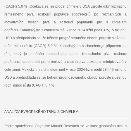
(CAGR) 5,0 %. Očekává se, že prodej chmele v USA vzroste díky rozmachu
řemeslného piva, rostoucí poptávce spotřebitelů po rozmanitých a
inovativních stylech piva a rostoucí popularitě piv s chmelem
dopředu. Kanadský trh s chmelem měl v roce 2024 tržní podíl 375,15 milionu
USD a předpokládá se, že během prognózovaného období poroste složenou
roční mírou růstu (CAGR) 6,0 %. Kanadský trh s chmelem je připraven na
růst, který je poháněn rostoucí popularitou řemeslného piva, rostoucí
preferencí spotřebitelů pro prémiová a chutná piva a expanzí minipivovarů v
celé zemi. Mexický trh s chmelem měl v roce 2024 tržní podíl 284,49 milionu
USD a předpokládá se, že během prognózovaného období poroste složenou
roční mírou růstu (CAGR) 5,7 %.
ANALÝZA EVROPSKÉHO TRHU S CHMELEM
Podle společnosti Cognitive Market Research se velikost globálního trhu s