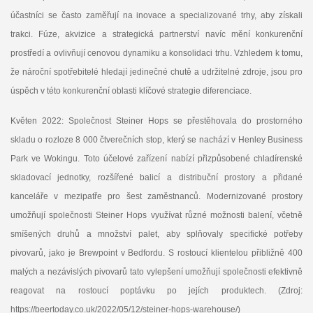
účastníci se často zaměřují na inovace a specializované trhy, aby získali
trakci. Fúze, akvizice a strategická partnerství navíc mění konkurenční
prostředí a ovlivňují cenovou dynamiku a konsolidaci trhu. Vzhledem k tomu,
že nároční spotřebitelé hledají jedinečné chutě a udržitelné zdroje, jsou pro
úspěch v této konkurenční oblasti klíčové strategie diferenciace.
Květen 2022: Společnost Steiner Hops se přestěhovala do prostorného
skladu o rozloze 8 000 čtverečních stop, který se nachází v Henley Business
Park ve Wokingu. Toto účelové zařízení nabízí přizpůsobené chladírenské
skladovací jednotky, rozšířené balicí a distribuční prostory a přidané
kanceláře v mezipatře pro šest zaměstnanců. Modernizované prostory
umožňují společnosti Steiner Hops využívat různé možnosti balení, včetně
smíšených druhů a množství palet, aby splňovaly specifické potřeby
pivovarů, jako je Brewpoint v Bedfordu. S rostoucí klientelou přibližně 400
malých a nezávislých pivovarů tato vylepšení umožňují společnosti efektivně
reagovat na rostoucí poptávku po jejích produktech. (Zdroj:
https://beertoday.co.uk/2022/05/12/steiner-hops-warehouse/)