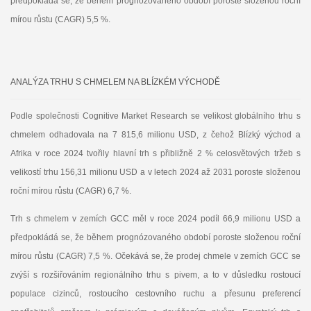
předpokládá se, že během prognózovaného období poroste složenou roční
mírou růstu (CAGR) 5,5 %.
ANALÝZA TRHU S CHMELEM NA BLÍZKÉM VÝCHODĚ
Podle společnosti Cognitive Market Research se velikost globálního trhu s
chmelem odhadovala na 7 815,6 milionu USD, z čehož Blízký východ a
Afrika v roce 2024 tvořily hlavní trh s přibližně 2 % celosvětových tržeb s
velikostí trhu 156,31 milionu USD a v letech 2024 až 2031 poroste složenou
roční mírou růstu (CAGR) 6,7 %.
Trh s chmelem v zemích GCC měl v roce 2024 podíl 66,9 milionu USD a
předpokládá se, že během prognózovaného období poroste složenou roční
mírou růstu (CAGR) 7,5 %. Očekává se, že prodej chmele v zemích GCC se
zvýší s rozšiřováním regionálního trhu s pivem, a to v důsledku rostoucí
populace cizinců, rostoucího cestovního ruchu a přesunu preferencí