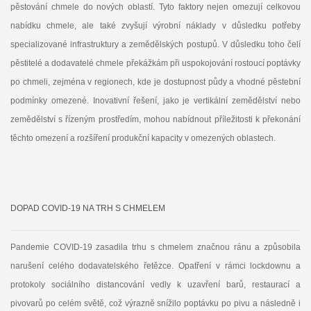
pěstování chmele do nových oblastí. Tyto faktory nejen omezují celkovou
nabídku chmele, ale také zvyšují výrobní náklady v důsledku potřeby
specializované infrastruktury a zemědělských postupů. V důsledku toho čelí
pěstitelé a dodavatelé chmele překážkám při uspokojování rostoucí poptávky
po chmeli, zejména v regionech, kde je dostupnost půdy a vhodné pěstební
podmínky omezené. Inovativní řešení, jako je vertikální zemědělství nebo
zemědělství s řízeným prostředím, mohou nabídnout příležitosti k překonání
těchto omezení a rozšíření produkční kapacity v omezených oblastech.
DOPAD COVID-19 NA TRH S CHMELEM
Pandemie COVID-19 zasadila trhu s chmelem značnou ránu a způsobila
narušení celého dodavatelského řetězce. Opatření v rámci lockdownu a
protokoly sociálního distancování vedly k uzavření barů, restaurací a
pivovarů po celém světě, což výrazně snížilo poptávku po pivu a následně i