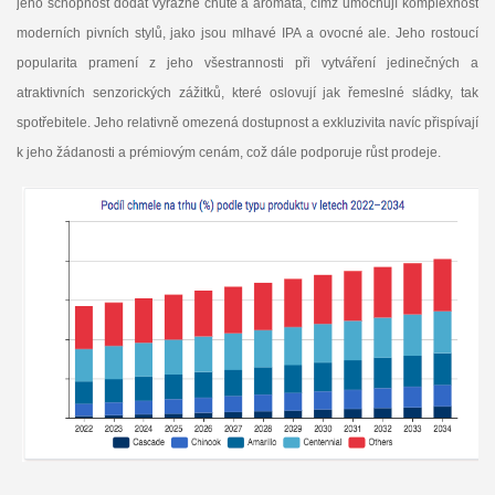
jeho schopnost dodat výrazné chutě a aromata, čímž umocňují komplexnost
moderních pivních stylů, jako jsou mlhavé IPA a ovocné ale. Jeho rostoucí
popularita pramení z jeho všestrannosti při vytváření jedinečných a
atraktivních senzorických zážitků, které oslovují jak řemeslné sládky, tak
spotřebitele. Jeho relativně omezená dostupnost a exkluzivita navíc přispívají
k jeho žádanosti a prémiovým cenám, což dále podporuje růst prodeje.