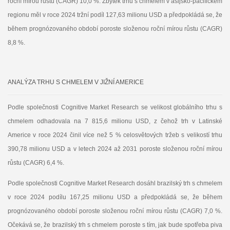
roční mírou růstu (CAGR) 10,0 %. Zbytek trhu s chmelem v asijsko-pacifickém
regionu měl v roce 2024 tržní podíl 127,63 milionu USD a předpokládá se, že
během prognózovaného období poroste složenou roční mírou růstu (CAGR)
8,8 %.
ANALÝZA TRHU S CHMELEM V JIŽNÍ AMERICE
Podle společnosti Cognitive Market Research se velikost globálního trhu s
chmelem odhadovala na 7 815,6 milionu USD, z čehož trh v Latinské
Americe v roce 2024 činil více než 5 % celosvětových tržeb s velikostí trhu
390,78 milionu USD a v letech 2024 až 2031 poroste složenou roční mírou
růstu (CAGR) 6,4 %.
Podle společnosti Cognitive Market Research dosáhl brazilský trh s chmelem
v roce 2024 podílu 167,25 milionu USD a předpokládá se, že během
prognózovaného období poroste složenou roční mírou růstu (CAGR) 7,0 %.
Očekává se, že brazilský trh s chmelem poroste s tím, jak bude spotřeba piva