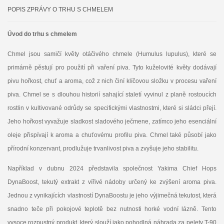
POPIS ZPRÁVY O TRHU S CHMELEM
Úvod do trhu s chmelem
Chmel jsou samičí květy otáčivého chmele (Humulus lupulus), které se
primárně pěstují pro použití při vaření piva. Tyto kuželovité květy dodávají
pivu hořkost, chuť a aroma, což z nich činí klíčovou složku v procesu vaření
piva. Chmel se s dlouhou historií sahající staletí vyvinul z planě rostoucích
rostlin v kultivované odrůdy se specifickými vlastnostmi, které si sládci přejí.
Jeho hořkost vyvažuje sladkost sladového ječmene, zatímco jeho esenciální
oleje přispívají k aroma a chuťovému profilu piva. Chmel také působí jako
přírodní konzervant, prodlužuje trvanlivost piva a zvyšuje jeho stabilitu.
Například v dubnu 2024 představila společnost Yakima Chief Hops
DynaBoost, tekutý extrakt z vířivé nádoby určený ke zvýšení aroma piva.
Jednou z vynikajících vlastností DynaBoostu je jeho výjimečná tekutost, která
snadno teče při pokojové teplotě bez nutnosti horké vodní lázně. Tento
vysoce rozpustný produkt, který slouží jako pohodlná náhrada za pelety T-90