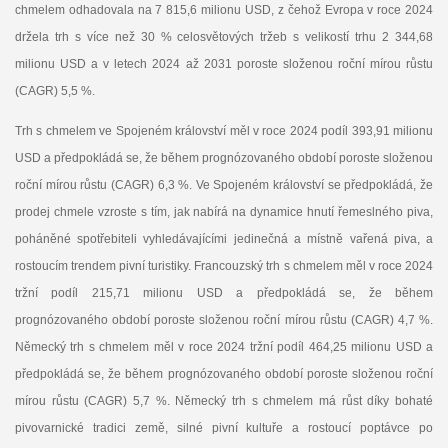
chmelem odhadovala na 7 815,6 milionu USD, z čehož Evropa v roce 2024
držela trh s více než 30 % celosvětových tržeb s velikostí trhu 2 344,68
milionu USD a v letech 2024 až 2031 poroste složenou roční mírou růstu
(CAGR) 5,5 %.
Trh s chmelem ve Spojeném království měl v roce 2024 podíl 393,91 milionu
USD a předpokládá se, že během prognózovaného období poroste složenou
roční mírou růstu (CAGR) 6,3 %. Ve Spojeném království se předpokládá, že
prodej chmele vzroste s tím, jak nabírá na dynamice hnutí řemeslného piva,
poháněné spotřebiteli vyhledávajícími jedinečná a místně vařená piva, a
rostoucím trendem pivní turistiky. Francouzský trh s chmelem měl v roce 2024
tržní podíl 215,71 milionu USD a předpokládá se, že během
prognózovaného období poroste složenou roční mírou růstu (CAGR) 4,7 %.
Německý trh s chmelem měl v roce 2024 tržní podíl 464,25 milionu USD a
předpokládá se, že během prognózovaného období poroste složenou roční
mírou růstu (CAGR) 5,7 %. Německý trh s chmelem má růst díky bohaté
pivovarnické tradici země, silné pivní kultuře a rostoucí poptávce po