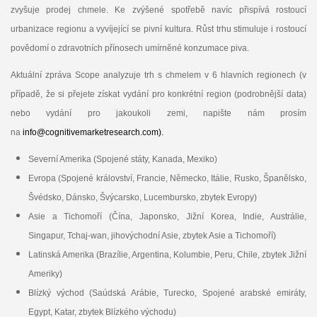
zvyšuje prodej chmele. Ke zvýšené spotřebě navíc přispívá rostoucí
urbanizace regionu a vyvíjející se pivní kultura. Růst trhu stimuluje i rostoucí
povědomí o zdravotních přínosech umírněné konzumace piva.
Aktuální zpráva Scope analyzuje trh s chmelem v 6 hlavních regionech (v
případě, že si přejete získat vydání pro konkrétní region (podrobnější data)
nebo vydání pro jakoukoli zemi, napište nám prosím
na
info@cognitivemarketresearch.com).
Severní Amerika (Spojené státy, Kanada, Mexiko)
Evropa (Spojené království, Francie, Německo, Itálie, Rusko, Španělsko,
Švédsko, Dánsko, Švýcarsko, Lucembursko, zbytek Evropy)
Asie a Tichomoří (Čína, Japonsko, Jižní Korea, Indie, Austrálie,
Singapur, Tchaj-wan, jihovýchodní Asie, zbytek Asie a Tichomoří)
Latinská Amerika (Brazílie, Argentina, Kolumbie, Peru, Chile, zbytek Jižní
Ameriky)
Blízký východ (Saúdská Arábie, Turecko, Spojené arabské emiráty,
Egypt, Katar, zbytek Blízkého východu)