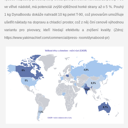
ve vířivé nádobě, má potenciál zvýšit výtěžnost horké strany až o 5 %. Pouhý
1 kg DynaBoostu dokáže nahradit 10 kg pelet T-90, což pivovarům umožňuje
ušetřit náklady na dopravu a chladicí prostor, což z něj činí cenově výhodnou
variantu pro pivovary, kteří hledají efektivitu a zvýšení kvality. (Zdroj:
https://www.yakimachief.com/commercial/press- room/dynaboost-pr)