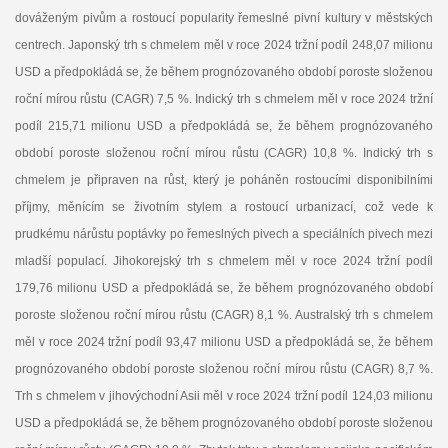
dováženým pivům a rostoucí popularity řemeslné pivní kultury v městských
centrech. Japonský trh s chmelem měl v roce 2024 tržní podíl 248,07 milionu
USD a předpokládá se, že během prognózovaného období poroste složenou
roční mírou růstu (CAGR) 7,5 %. Indický trh s chmelem měl v roce 2024 tržní
podíl 215,71 milionu USD a předpokládá se, že během prognózovaného
období poroste složenou roční mírou růstu (CAGR) 10,8 %. Indický trh s
chmelem je připraven na růst, který je poháněn rostoucími disponibilními
příjmy, měnícím se životním stylem a rostoucí urbanizací, což vede k
prudkému nárůstu poptávky po řemeslných pivech a speciálních pivech mezi
mladší populací. Jihokorejský trh s chmelem měl v roce 2024 tržní podíl
179,76 milionu USD a předpokládá se, že během prognózovaného období
poroste složenou roční mírou růstu (CAGR) 8,1 %. Australský trh s chmelem
měl v roce 2024 tržní podíl 93,47 milionu USD a předpokládá se, že během
prognózovaného období poroste složenou roční mírou růstu (CAGR) 8,7 %.
Trh s chmelem v jihovýchodní Asii měl v roce 2024 tržní podíl 124,03 milionu
USD a předpokládá se, že během prognózovaného období poroste složenou