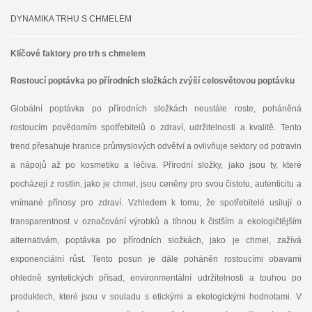
DYNAMIKA TRHU S CHMELEM
Klíčové faktory pro trh s chmelem
Rostoucí poptávka po přírodních složkách zvýší celosvětovou poptávku
Globální poptávka po přírodních složkách neustále roste, poháněná
rostoucím povědomím spotřebitelů o zdraví, udržitelnosti a kvalitě. Tento
trend přesahuje hranice průmyslových odvětví a ovlivňuje sektory od potravin
a nápojů až po kosmetiku a léčiva. Přírodní složky, jako jsou ty, které
pocházejí z rostlin, jako je chmel, jsou ceněny pro svou čistotu, autenticitu a
vnímané přínosy pro zdraví. Vzhledem k tomu, že spotřebitelé usilují o
transparentnost v označování výrobků a tíhnou k čistším a ekologičtějším
alternativám, poptávka po přírodních složkách, jako je chmel, zažívá
exponenciální růst. Tento posun je dále poháněn rostoucími obavami
ohledně syntetických přísad, environmentální udržitelnosti a touhou po
produktech, které jsou v souladu s etickými a ekologickými hodnotami. V