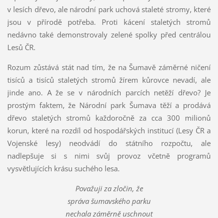
v lesích dřevo, ale národní park uchová staleté stromy, které
jsou v přírodě potřeba. Proti kácení staletých stromů
nedávno také demonstrovaly zelené spolky před centrálou
Lesů ČR.
Rozum zůstává stát nad tím, že na Šumavě záměrné ničení
tisíců a tisíců staletých stromů žírem kůrovce nevadí, ale
jinde ano. A že se v národních parcích netěží dřevo? Je
prostým faktem, že Národní park Šumava těží a prodává
dřevo staletých stromů každoročně za cca 300 milionů
korun, které na rozdíl od hospodářských institucí (Lesy ČR a
Vojenské lesy) neodvádí do státního rozpočtu, ale
nadlepšuje si s nimi svůj provoz včetně programů
vysvětlujících krásu suchého lesa.
Považuji za zločin, že
správa šumavského parku
nechala záměrně uschnout