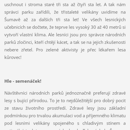
uschnout i stroma staré tři sta až čtyři sta let. A tak nám
správci parku zařídili, že třistaleté velikány uvidíme na
Šumavě až za dalších tři sta let! Ve všech lesnických
učebnicích se dočtete, že teprve les vysoký 30 až 40 metrů si
vytvoří vlastní klima. Ale lesníci jsou pro správce národních
parků zločinci, kteří chtějí kácet, a tak se na jejich zkušenosti
nebere zřetel. Pro zelené aktivisty je přec lékařem lesa
kůrovec!
Hle - semenáček!
Návštěvníci národních parků jednoznačně preferují zdravé
lesy s bující přírodou. To je to nejdůležitější pro dobrý pocit
ze stavu životního prostředí. Zdravé lesy jsou základní
podmínkou pro trvalou akumulaci vod a příjemného klimatu
pod lesními velikány spojeného s chladivým stínem a