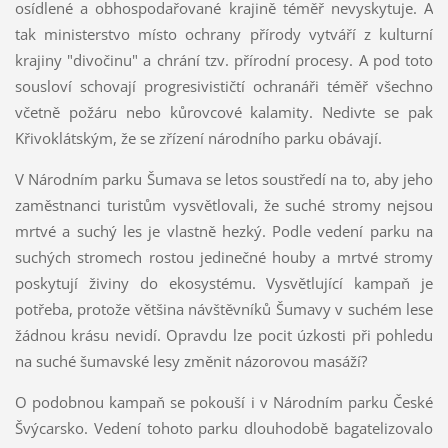
osídlené a obhospodařované krajině téměř nevyskytuje. A
tak ministerstvo místo ochrany přírody vytváří z kulturní
krajiny "divočinu" a chrání tzv. přírodní procesy. A pod toto
sousloví schovají progresivističtí ochranáři téměř všechno
včetně požáru nebo kůrovcové kalamity. Nedivte se pak
Křivoklátským, že se zřízení národního parku obávají.
V Národním parku Šumava se letos soustředí na to, aby jeho
zaměstnanci turistům vysvětlovali, že suché stromy nejsou
mrtvé a suchý les je vlastně hezký. Podle vedení parku na
suchých stromech rostou jedinečné houby a mrtvé stromy
poskytují živiny do ekosystému. Vysvětlující kampaň je
potřeba, protože většina návštěvníků Šumavy v suchém lese
žádnou krásu nevidí. Opravdu lze pocit úzkosti při pohledu
na suché šumavské lesy změnit názorovou masáží?
O podobnou kampaň se pokouší i v Národním parku České
Švýcarsko. Vedení tohoto parku dlouhodobě bagatelizovalo