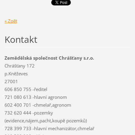
« Zpět
Kontakt
Zemědělská společnost Chrášťany s.r.o.
Chrášťany 172
p.Kněževes
27001
606 850 755 -ředitel
721 080 613 -hlavní agronom
602 400 701 -chmelař,agronom
732 620 444 -pozemky
(evidence,nájem,pacht,koupě pozemků)
728 399 733 -hlavní mechanizátor,chmelař