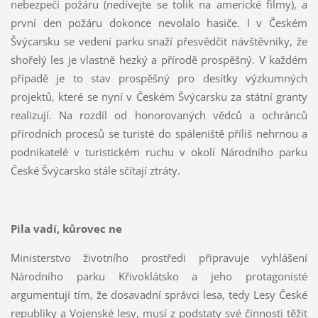
nebezpečí požáru (nedívejte se tolik na americké filmy), a
první den požáru dokonce nevolalo hasiče. I v Českém
Švýcarsku se vedení parku snaží přesvědčit návštěvníky, že
shořelý les je vlastně hezký a přírodě prospěšný. V každém
případě je to stav prospěšný pro desítky výzkumných
projektů, které se nyní v Českém Švýcarsku za státní granty
realizují. Na rozdíl od honorovaných vědců a ochránců
přírodních procesů se turisté do spáleniště příliš nehrnou a
podnikatelé v turistickém ruchu v okolí Národního parku
České Švýcarsko stále sčítají ztráty.
Pila vadí, kůrovec ne
Ministerstvo životního prostředi připravuje vyhlášení
Národního parku Křivoklátsko a jeho protagonisté
argumentují tím, že dosavadní správci lesa, tedy Lesy České
republiky a Vojenské lesy, musí z podstaty své činnosti těžit