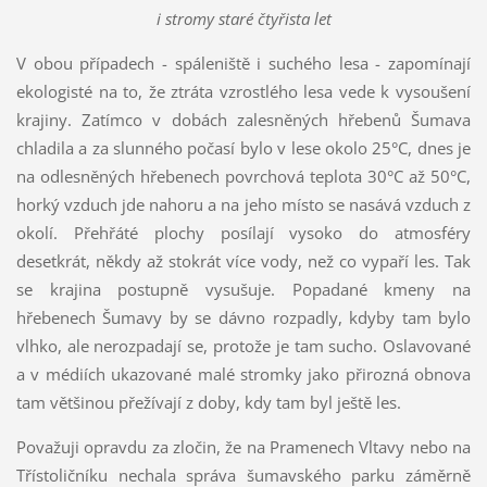
i stromy staré čtyřista let
V obou případech - spáleniště i suchého lesa - zapomínají
ekologisté na to, že ztráta vzrostlého lesa vede k vysoušení
krajiny. Zatímco v dobách zalesněných hřebenů Šumava
chladila a za slunného počasí bylo v lese okolo 25°C, dnes je
na odlesněných hřebenech povrchová teplota 30°C až 50°C,
horký vzduch jde nahoru a na jeho místo se nasává vzduch z
okolí. Přehřáté plochy posílají vysoko do atmosféry
desetkrát, někdy až stokrát více vody, než co vypaří les. Tak
se krajina postupně vysušuje. Popadané kmeny na
hřebenech Šumavy by se dávno rozpadly, kdyby tam bylo
vlhko, ale nerozpadají se, protože je tam sucho. Oslavované
a v médiích ukazované malé stromky jako přirozná obnova
tam většinou přežívají z doby, kdy tam byl ještě les.
Považuji opravdu za zločin, že na Pramenech Vltavy nebo na
Třístoličníku nechala správa šumavského parku záměrně