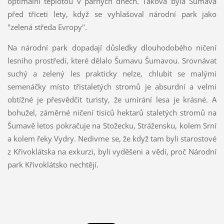
optimální teplotou v parných dnech. Taková byla Šumava
před třiceti lety, když se vyhlašoval národní park jako
"zelená středa Evropy".
Na národní park dopadají důsledky dlouhodobého ničení
lesního prostředí, které dělalo Šumavu Šumavou. Srovnávat
suchý a zelený les prakticky nelze, chlubit se malými
semenáčky místo třistaletých stromů je absurdní a velmi
obtížné je přesvědčit turisty, že umírání lesa je krásné. A
bohužel, záměrné ničení tisíců hektarů staletých stromů na
Šumavě letos pokračuje na Stožecku, Strážensku, kolem Srní
a kolem řeky Vydry. Nedivme se, že když tam byli starostové
z Křivoklátska na exkurzi, byli vyděšeni a vědí, proč Národní
park Křivoklátsko nechtějí.