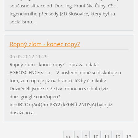
současné situace od Doc. Ing. Františka Čuby, CSc.,
legendárního předsedy JZD Slušovice, který byl za
socialismu...
Ropný zlom - konec ropy?
06.05.2012 11:29
Ropný zlom - konec ropy? zpráva a data:
AGROSCIENCE s.r.o. V poslední době se diskutuje o
tom, zda ropa je již na hranici těžby či nikoliv.
Dozvěděli jsme se, že tzv. ropného vrcholu (viz-
docs.google.com/open?
id=0B2OrqAuQ5mPKY2xkZ0Nfb2NDSjA) bylo již
dosaženo a...
<<
<
9
10
11
12
13