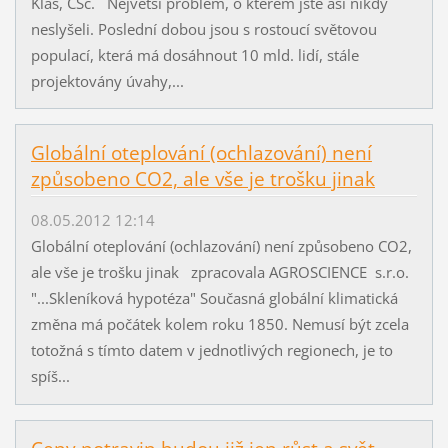
Klas, CSc. Největší problém, o kterém jste asi nikdy
neslyšeli. Poslední dobou jsou s rostoucí světovou
populací, která má dosáhnout 10 mld. lidí, stále
projektovány úvahy,...
Globální oteplování (ochlazování) není
způsobeno CO2, ale vše je trošku jinak
08.05.2012 12:14
Globální oteplování (ochlazování) není způsobeno CO2,
ale vše je trošku jinak zpracovala AGROSCIENCE s.r.o.
"...Skleníková hypotéza" Současná globální klimatická
změna má počátek kolem roku 1850. Nemusí být zcela
totožná s tímto datem v jednotlivých regionech, je to
spíš...