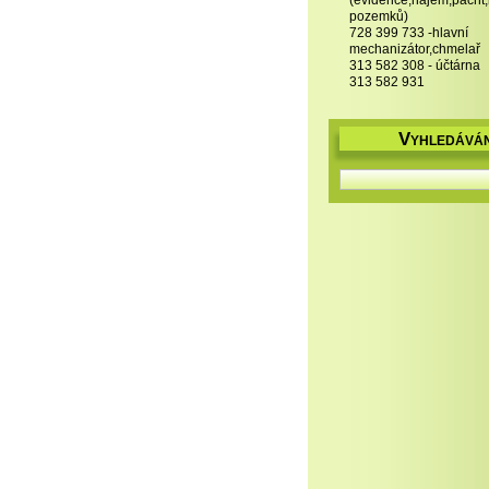
(evidence,nájem,pacht
pozemků)
728 399 733 -hlavní
mechanizátor,chmelař
313 582 308 - účtárna
313 582 931
V
YHLEDÁVÁN