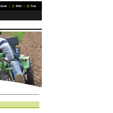
ránek
RSS
Tisk