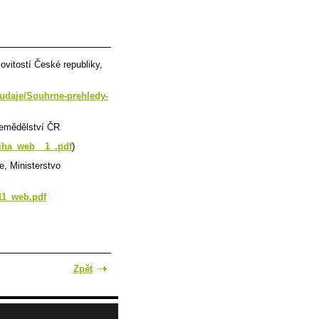
vitostí České republiky,
-udaje/Souhrne-prehledy-
zemědělství ČR
niha_web__1_.pdf
)
, Ministerstvo
11_web.pdf
Zpět