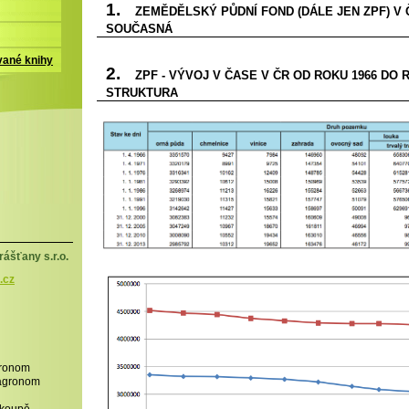
1.
ZEMĚDĚLSKÝ PŮDNÍ FOND (DÁLE JEN ZPF) V 
SOUČASNÁ
vané knihy
2.
ZPF - VÝVOJ V ČASE V ČR OD ROKU 1966 DO RO
STRUKTURA
ášťany s.r.o.
.cz
gronom
,agronom