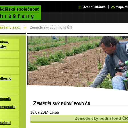
Úvodní stránka
Mapa st
šťany s.r.o.
Zemědělský půdní fond ČR
bíme,
užby
odborné
časník
Z
EMĚDĚLSKÝ PŮDNÍ FOND ČR
komentáře
16.07.2014 16:56
Zemědělský půdní fond ČR
nulosti