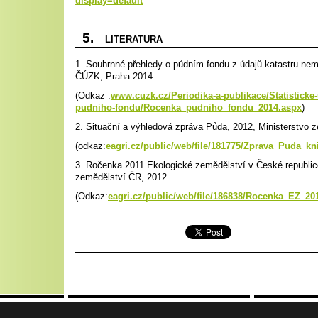
display=default
5.
LITERATURA
1. Souhrnné přehledy o půdním fondu z údajů katastru nemo
ČÚZK, Praha 2014
(Odkaz :
www.cuzk.cz/Periodika-a-publikace/Statisticke
pudniho-fondu/Rocenka_pudniho_fondu_2014.aspx
)
2. Situační a výhledová zpráva Půda, 2012, Ministerstvo 
(odkaz:
eagri.cz/public/web/file/181775/Zprava_Puda_k
3. Ročenka 2011 Ekologické zemědělství v České republice
zemědělství ČR, 2012
(Odkaz:
eagri.cz/public/web/file/186838/Rocenka_EZ_20