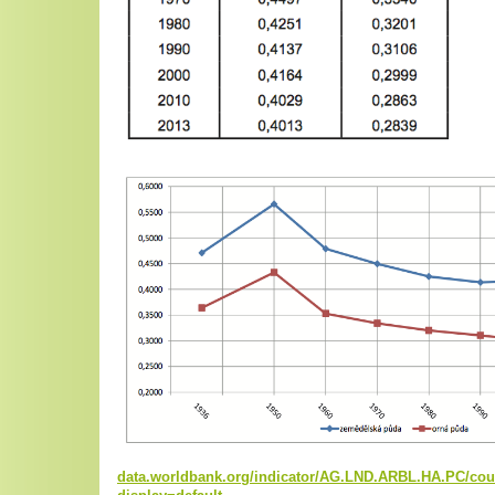
data.worldbank.org/indicator/AG.LND.ARBL.HA.PC/cou