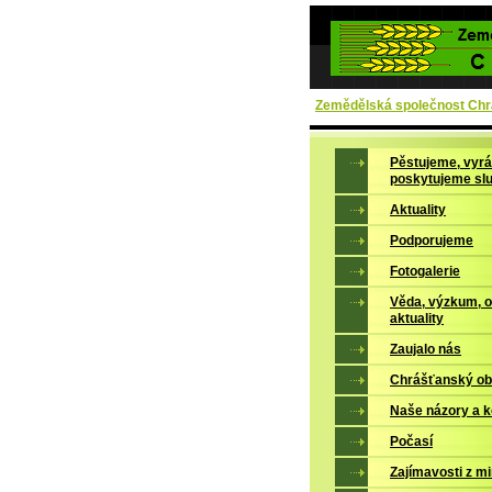
Zemědělská společnost Chrá
Pěstujeme, vyrá
poskytujeme sl
Aktuality
Podporujeme
Fotogalerie
Věda, výzkum, 
aktuality
Zaujalo nás
Chrášťanský ob
Naše názory a 
Počasí
Zajímavosti z mi