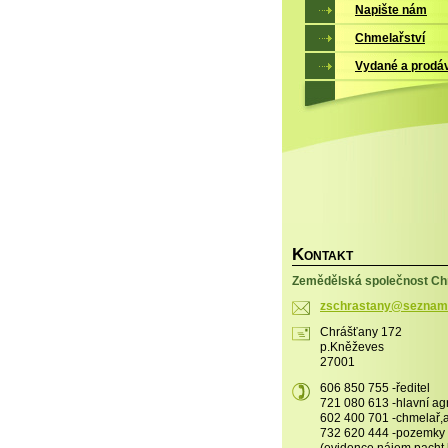
Napište nám
Chmelařství
Vydané a prodá
K
ONTAKT
Zemědělská společnost Chr
zschrast
any@sezn
am
Chrášťany 172
p.Kněževes
27001
606 850 755 -ředitel
721 080 613 -hlavní a
602 400 701 -chmelař
732 620 444 -pozemky