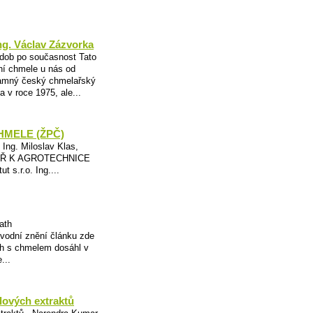
ng. Václav Zázvorka
 dob po současnost Tato
ní chmele u nás od
znamný český chmelařský
 v roce 1975, ale...
ELE (ŽPČ)
: Ing. Miloslav Klas,
INÁŘ K AGROTECHNICE
t s.r.o. Ing....
ath
vodní znění článku zde
h s chmelem dosáhl v
...
ových extraktů