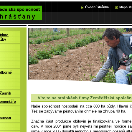
Úvodní stránka
Mapa st
bíme,
užby
odborné
časník
Vítejte na stránkách firmy Zemědělská společn
komentáře
Naše společnost hospodaří na cca 800 ha půdy. Hlavní čin
Též se zabýváme pěstováním chmele na zhruba 40 ha.
nulosti
Značná část produkce obilovin je finalizována ve formě
osiv. V roce 2004 jsme byli největšími pěstiteli hořčice 
jsme v roce 2005 dosáhli jednoho z nejvyšších obsahů alfa