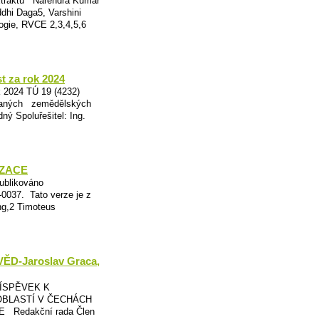
xtraktů Narendra Kumar
dhi Daga5, Varshini
ogie, RVCE 2,3,4,5,6
t za rok 2024
k 2024 TÚ 19 (4232)
ybraných zemědělských
ý Spoluřešitel: Ing.
IZACE
likováno
-0037. Tato verze je z
ong,2 Timoteus
-Jaroslav Graca,
ÍSPĚVEK K
BLASTÍ V ČECHÁCH
E Redakční rada Člen