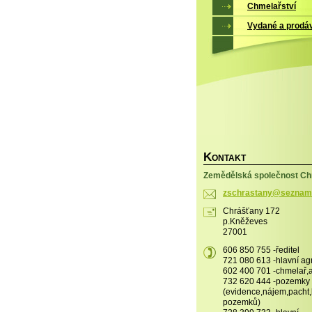
Chmelařství
Vydané a prodá
K
ONTAKT
Zemědělská společnost Chr
zschrast
any@sezn
am
Chrášťany 172
p.Kněževes
27001
606 850 755 -ředitel
721 080 613 -hlavní a
602 400 701 -chmelař
732 620 444 -pozemky
(evidence,nájem,pacht
pozemků)