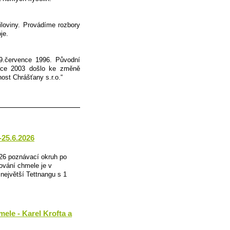
loviny. Provádíme rozbory
je.
 9.července 1996. Původní
roce 2003 došlo ke změně
st Chrášťany s.r.o.“
-25.6.2026
026 poznávací okruh po
ání chmele je v
největší Tettnangu s 1
mele - Karel Krofta a