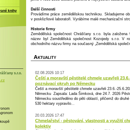
Další činnosti
vané knihy
Provádíme práce zemědělskou technikou. Skladujeme obi
v posklizňové laboratoři. Vyrábíme malé mechanizační stro
Historie firmy
Zemědělská společnost Chrášťany s.r.o. byla založena
název byl Zemědělská společnost Kozojedy s.r.o. V 
obchodního názvu firmy na současný „Zemědělská společno
A
KTUALITY
02.08.2026 10:17
ášťany s.r.o.
Čeští a moravští pěstitelé chmele uzavřeli 23.6.
.cz
poznávací okruh po Německu
Čeští a moravští pěstitelé chmele uzavřeli 23.6.-25.6.2
Německu Zapsala: Lada Šimková, dne 24.7. 2026 Pěstov
Německu soustředěno do pěti oblastí, přičemž do druhé 
530 hektary vypravilo...
gronom
,agronom
20.03.2026 17:47
Chmelařství - pěstování, vlastnosti a využití ch
,koupě
kolektiv