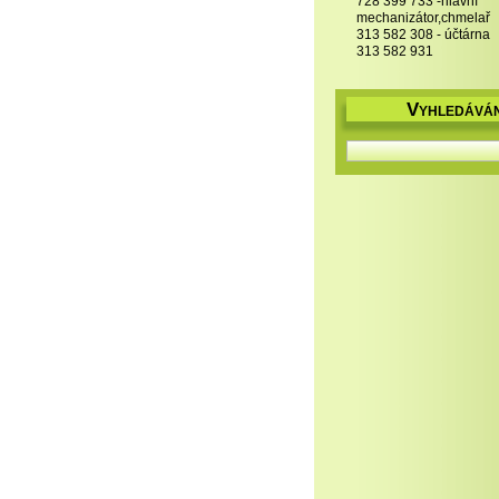
728 399 733 -hlavní
mechanizátor,chmelař
313 582 308 - účtárna
313 582 931
V
YHLEDÁVÁN