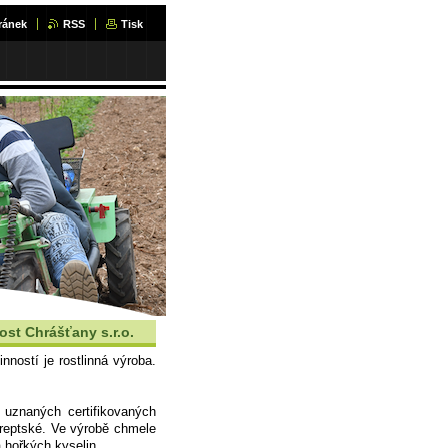
ránek
RSS
Tisk
ost Chrášťany s.r.o.
ností je rostlinná výroba.
 uznaných certifikovaných
sareptské. Ve výrobě chmele
 hořkých kyselin.