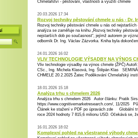
Chmelařství - pěstování, vlastnosti a využití chmele
20.03.2026 17:34
Rozvoj techniky pěstování chmele u nás - Dr. I
Rozvoj techniky pěstování chmele u nás od nejstarších
analýza se zaměřuje na knihu „Rozvoj techniky pěstová
Í
nejstarších dob po současnost“, jejímž autorem je vý
odborník Dr. Ing. Václav Zázvorka. Kniha byla dokončena
24.01.2026 16:02
VLIV TECHNOLOGIE VÝSADBY NA VÝNOS CHM
Vliv technologie výsadby na výnos chmele (ŽPČ) Autoři
CSc., Ing. Michela Klasová, Ing. Štěpán Klas SEM
CHMELE 20.2.2025 Žatec Poděkování Chmelařský institu
18.01.2026 15:18
Analýza trhu s chmelem 2026
Analýza trhu s chmelem 2026 Autor článku: Pratik Sirs
https://www.cognitivemarketresearch.com/, 11/2025 Pů
Článek ke stažení v PDF po úpravách zde Globální tr
roce 2024 hodnoty 7 815,6 milionu USD. Očekává se, že
16.01.2026 18:02
Komplexní pohled na všestranné výhody chmel