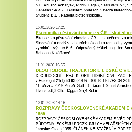
Komplexní pohled na všestranné výhody chmelových e
S1 , Anushri Acharya2, Riddhi Daga3, Sashwathi V4, Sid
Ganesan Selvi6 1Asistent profesor, Katedra biotechnol
Studenti B.E., Katedra biotechnologie,...
16.01.2026 17:25
Ekonomika pěstování chmele v ČR – skutečnos
Ekonomika pěstování chmele v ČR – skutečnost za ro
Sledování a analýza vlastních nákladů a rentability v
výrobků Výstup č. 6 Odpovědný řešitel: Ing. Jan Boudn
Bohdana Koláříková...
11.01.2026 16:55
DLOUHODOBÉ TRAJEKTORIE LIDSKÉ CIVIL
DLOUHODOBÉ TRAJEKTORIE LIDSKÉ CIVILIZACE Pub
v Foresight 21(1):53-83 (2019), DOI 10.1108/FS-04-2018
11. března 2019. Autoři: Seth D. Baum,1 Stuart Armstr
Ekenstedt,3 Olle Häggström,4 Robin...
10.01.2026 14:16
ROZPRAVY ČESKOSLOVENSKÉ AKADEMIE VĚD
1955
ROZPRAVY ČESKOSLOVENSKÉ AKADEMIE VĚD PŘ
PŮDOZNALECKÉMU PROZKUMU CHMELAŘSKÝCH O
Jaroslav Graca 1955 ČLÁNEK KE STAŽENÍ V PDF ZD