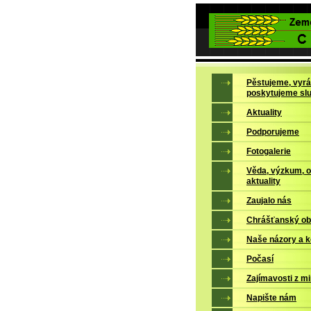
Pěstujeme, vyrá
poskytujeme sl
Aktuality
Podporujeme
Fotogalerie
Věda, výzkum, 
aktuality
Zaujalo nás
Chrášťanský ob
Naše názory a 
Počasí
Zajímavosti z mi
Napište nám