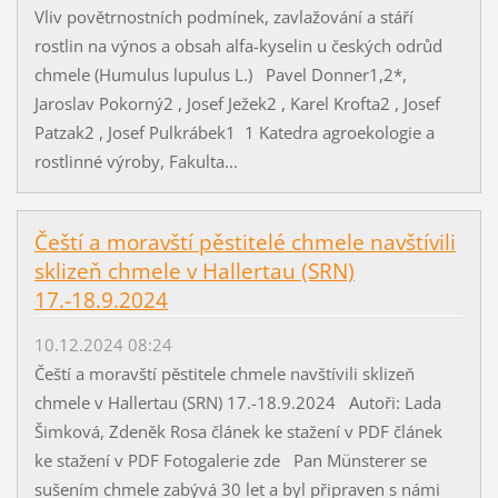
Vliv povětrnostních podmínek, zavlažování a stáří
rostlin na výnos a obsah alfa-kyselin u českých odrůd
chmele (Humulus lupulus L.) Pavel Donner1,2*,
Jaroslav Pokorný2 , Josef Ježek2 , Karel Krofta2 , Josef
Patzak2 , Josef Pulkrábek1 1 Katedra agroekologie a
rostlinné výroby, Fakulta...
Čeští a moravští pěstitelé chmele navštívili
sklizeň chmele v Hallertau (SRN)
17.-18.9.2024
10.12.2024 08:24
Čeští a moravští pěstitele chmele navštívili sklizeň
chmele v Hallertau (SRN) 17.-18.9.2024 Autoři: Lada
Šimková, Zdeněk Rosa článek ke stažení v PDF článek
ke stažení v PDF Fotogalerie zde Pan Münsterer se
sušením chmele zabývá 30 let a byl připraven s námi