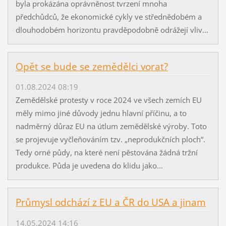
byla prokázána oprávněnost tvrzení mnoha
předchůdců, že ekonomické cykly ve střednědobém a
dlouhodobém horizontu pravděpodobně odrážejí vliv...
Opět se bude se zemědělci vorat?
01.08.2024 08:19
Zemědělské protesty v roce 2024 ve všech zemích EU
měly mimo jiné důvody jednu hlavní příčinu, a to
nadměrný důraz EU na útlum zemědělské výroby. Toto
se projevuje vyčleňováním tzv. „neprodukčních ploch“.
Tedy orné půdy, na které není pěstována žádná tržní
produkce. Půda je uvedena do klidu jako...
Průmysl odchází z EU a ČR do USA a jinam
14.05.2024 14:16