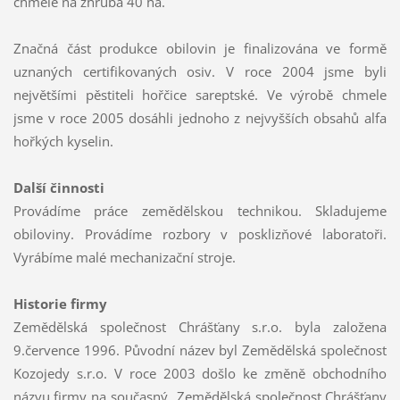
chmele na zhruba 40 ha.
Značná část produkce obilovin je finalizována ve formě
uznaných certifikovaných osiv. V roce 2004 jsme byli
největšími pěstiteli hořčice sareptské. Ve výrobě chmele
jsme v roce 2005 dosáhli jednoho z nejvyšších obsahů alfa
hořkých kyselin.
Další činnosti
Provádíme práce zemědělskou technikou. Skladujeme
obiloviny. Provádíme rozbory v posklizňové laboratoři.
Vyrábíme malé mechanizační stroje.
Historie firmy
Zemědělská společnost Chrášťany s.r.o. byla založena
9.července 1996. Původní název byl Zemědělská společnost
Kozojedy s.r.o. V roce 2003 došlo ke změně obchodního
názvu firmy na současný „Zemědělská společnost Chrášťany