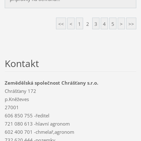
<<
<
1
2
3
4
5
>
>>
Kontakt
Zemědělská společnost Chrášťany s.r.o.
Chrášťany 172
p.Kněževes
27001
606 850 755 -ředitel
721 080 613 -hlavní agronom
602 400 701 -chmelař,agronom
732 620 444 -pozemky