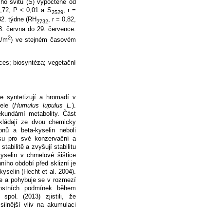
ího svitu (S) vypočtené od
0,72, P < 0,01 a S
, r =
2529
 32. týdne (RH
, r = 0,82,
2732
. června do 29. července.
2
L/m
) ve stejném časovém
oces; biosyntéza; vegetační
se syntetizují a hromadí v
ele (
Humulus lupulus L.
).
ekundární metabolity. Část
skládají ze dvou chemicky
onů a beta-kyselin neboli
su pro své konzervační a
stabilitě a zvyšují stabilitu
kyselin v chmelové šištice
ího období před sklizní je
yselin (Hecht et al. 2004).
le a pohybuje se v rozmezí
rnostních podmínek během
 spol.
(2013) zjistili, že
ilnější vliv na akumulaci