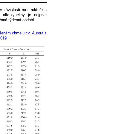
 závislosti na struktuře a
 alfa-kyseliny je nejprve
ěnná týdenní období.
šeném chmelu cv. Aurora s
2019