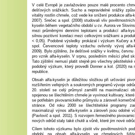
V celé Evropě je zavlažováno pouze malé procento chmel
dešťových srážkách. Sucho a nepravidelné srážky způso
vitality rostlin chmele, což vede ke snížení produkce alfa-k
2007). Srečec a spol. (2008) studovali vliv povětrnostníc
kyselin během vegetačního období u cv. Aurora ve Slovinsku.
mezi průměrnými denními teplotami a produkcí alfa-kyse
silnou pozitivní korelaci mezi celkovými srážkami a produkc
< 0,05). Podobné výsledky prokázal i výzkum Kučery a 
spol. Červencové teploty vzduchu ovlivnily vývoj alfa-
2009). Bylo zjištěno, že dešťové srážky v květnu, červnu 
pro vznik alfa-kyselin. V srpnu, posledním měsíci před sk
Tato zjištění nemusí platit stejně pro všechny pěstitelské 
podobný výzkum, který provedli Donner a kol. (2020) na
republice.
Obsah alfa-kyselin je důležitou složkou při určování pi
rozšířením veřejných a soukromých programů vývoje odrůd
20. století se celý průmysl zaměřil na maximalizaci ob
spojenou se šlechtěním chmele je vyvinout kultivary, kte
se potřebám pivovarnického průmyslu a zároveň komerčně
stránce. Od roku 2000 se šlechtitelské programy zamě
maximalizují výnos alfa-kyselin a zároveň jsou odolné 
(Pavlovič a spol. 2011). S rozvojem řemeslného pivovarnictv
nových odrůd staly také chutě a vůně, které jim nové odrů
Cílem tohoto výzkumu bylo zjistit vliv povětrnostních 
období na obsah alfa-kyselin ve chmelových šišti