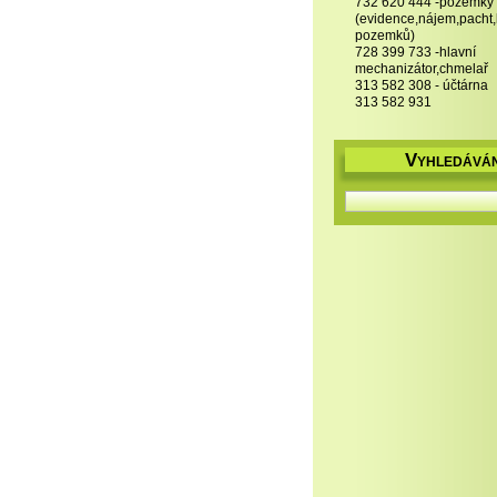
732 620 444 -pozemky
(evidence,nájem,pacht
pozemků)
728 399 733 -hlavní
mechanizátor,chmelař
313 582 308 - účtárna
313 582 931
V
YHLEDÁVÁN