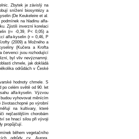
nic. Zbytek je závislý na
bují snížení biosyntézy a
yselin (De Keukeleire et al.
h podmínek na hladinu alfa-
 Zjistili inverzní korelaci
lin (r= -0,39, P< 0,05) a
í alfa-kyselin (r = 0,46, P
Krofty (2009) a Možného a
kyseliny (Kučera a Krofta
a červenci jsou rozhodující
lizní, byl vliv nevýznamný.
oblasti chmele, jak dokládá
 několika odrůdách v České
vovarské hodnoty chmele. S
 po celém světě od 90. let
sahu alfa-kyselin. Výzvou
ré budou vyhovovat měnícím
 životaschopné po výrobní
řují na kultivary, které
vůči nejčastějším chorobám
í se hnací silou při vývoji
dy propůjčují.
podmínek během vegetačního
cích odrůdy cv. Aurora,