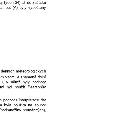
j. týden 34) až do začátku
tribut (A) byly vypočteny
 denních meteorologických
ém vzorci
a
znamená dolní
alu, v němž byly hodnoty
mi byl použit Pearsonův
 podporu interpretace dat
ka byla použita na soubor
 (podmnožiny proměnných),