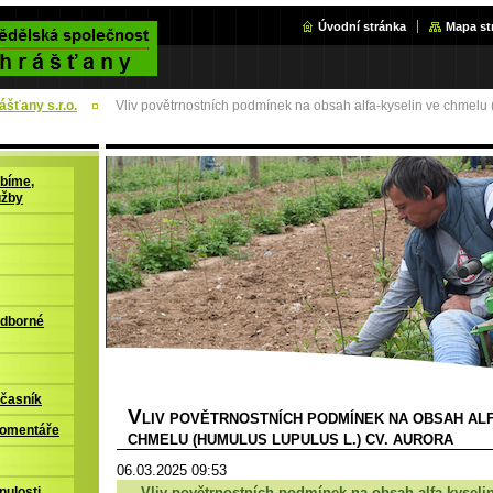
Úvodní stránka
Mapa st
šťany s.r.o.
Vliv povětrnostních podmínek na obsah alfa-kyselin ve chmelu 
bíme,
užby
odborné
časník
V
LIV POVĚTRNOSTNÍCH PODMÍNEK NA OBSAH ALF
komentáře
CHMELU (HUMULUS LUPULUS L.) CV. AURORA
06.03.2025 09:53
Vliv povětrnostních podmínek na obsah alfa-kyseli
nulosti