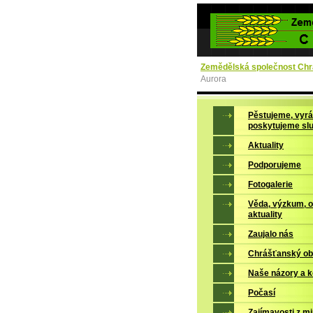
Zemědělská společnost Chrá
Aurora
Pěstujeme, vyrá
poskytujeme sl
Aktuality
Podporujeme
Fotogalerie
Věda, výzkum, 
aktuality
Zaujalo nás
Chrášťanský ob
Naše názory a 
Počasí
Zajímavosti z mi