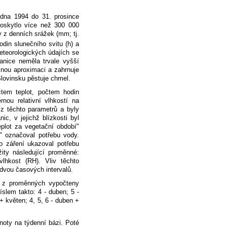
edna 1994 do 31. prosince
poskytlo více než 300 000
 z denních srážek (mm; tj.
odin slunečního svitu (h) a
eteorologických údajích se
tanice neměla trvale vyšší
mnou aproximaci a zahrnuje
Slovinsku pěstuje chmel.
tem teplot, počtem hodin
nou relativní vlhkostí na
 z těchto parametrů a byly
c, v jejichž blízkosti byl
plot za vegetační období"
 " označoval potřebu vody.
ho záření ukazoval potřebu
ity následující proměnné:
 vlhkost (RH). Vliv těchto
 dvou časových intervalů.
 z proměnných vypočteny
slem takto: 4 - duben; 5 -
 + květen; 4, 5, 6 - duben +
noty na týdenní bázi
.
Poté