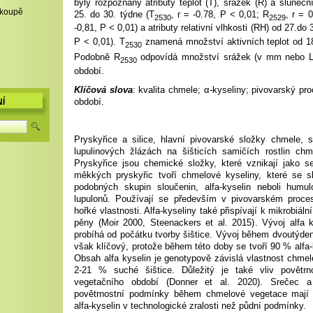
byly rozpoznány atributy teplot (T), srážek (R) a slunečn
,koupě
25. do 30. týdne (T
, r = -0.78, P < 0,01; R
, r = 
2530
2529
-0,81, P < 0,01) a atributy relativní vlhkosti (RH) od 27.do
P < 0,01). T
znamená množství aktivních teplot od 18
2530
Podobně R
odpovídá množství srážek (v mm nebo 
2530
období.
Klíčová slova
: kvalita chmele; α-kyseliny; pivovarský pr
období.
Í
Pryskyřice a silice, hlavní pivovarské složky chmele, 
lupulinových žlázách na šišticích samičích rostlin chm
Pryskyřice jsou chemické složky, které vznikají jako s
měkkých pryskyřic tvoří chmelové kyseliny, které se 
podobných skupin sloučenin, alfa-kyselin neboli humul
lupulonů. Používají se především v pivovarském proce
hořké vlastnosti. Alfa-kyseliny také přispívají k mikrobiální 
pěny (Moir 2000, Steenackers et al. 2015). Vývoj alfa 
probíhá od počátku tvorby šištice. Vývoj během dvoutýdenn
však klíčový, protože během této doby se tvoří 90 % alfa-k
Obsah alfa kyselin je genotypově závislá vlastnost chme
2-21 % suché šištice.
Důležitý je také vliv povět
vegetačního období (Donner et al. 2020).
Srečec a
povětrnostní podmínky během chmelové vegetace mají s
alfa-kyselin v technologické zralosti než půdní podmínky
.