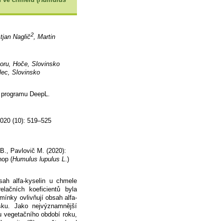
2
tjan Naglič
, Martin
boru, Hoče, Slovinsko
lec, Slovinsko
í programu DeepL.
2020 (10): 519–525
B., Pavlovič M. (2020):
hop (
Humulus lupulus L
.)
bsah alfa-kyselin u chmele
lačních koeficientů byla
mínky ovlivňují obsah alfa-
sku. Jako nejvýznamnější
hu vegetačního období roku,