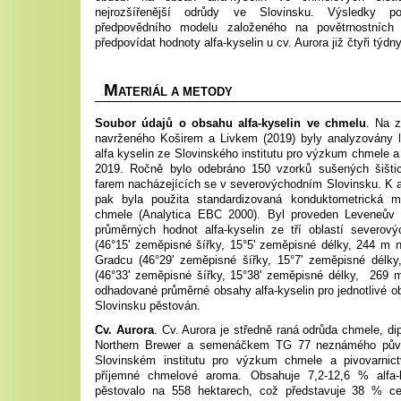
nejrozšířenější odrůdy ve Slovinsku. Výsledky p
předpovědního modelu založeného na povětrnostních 
předpovídat hodnoty alfa-kyselin u cv. Aurora již čtyři týdny
M
ATERIÁL A METODY
Soubor údajů o obsahu alfa-kyselin ve chmelu
. Na 
navrženého Koširem a Livkem (2019) byly analyzovány l
alfa kyselin ze Slovinského institutu pro výzkum chmele a 
2019. Ročně bylo odebráno 150 vzorků sušených šišti
farem nacházejících se v severovýchodním Slovinsku. K a
pak byla použita standardizovaná konduktometrická m
chmele (Analytica EBC 2000). Byl proveden Leveneův te
průměrných hodnot alfa-kyselin ze tří oblastí severový
(46°15' zeměpisné šířky, 15°5' zeměpisné délky, 244 m n
Gradcu (46°29' zeměpisné šířky, 15°7' zeměpisné délk
(46°33' zeměpisné šířky, 15°38' zeměpisné délky, 269 m
odhadované průměrné obsahy alfa-kyselin pro jednotlivé ob
Slovinsku pěstován.
Cv. Aurora
. Cv. Aurora je středně raná odrůda chmele, di
Northern Brewer a semenáčkem TG 77 neznámého půvo
Slovinském institutu pro výzkum chmele a pivovarnict
příjemné chmelové aroma. Obsahuje 7,2-12,6 % alfa-
pěstovalo na 558 hektarech, což představuje 38 % ce