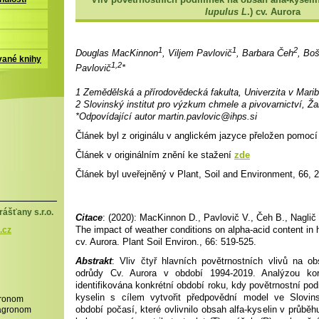
lupulus L
.) cv. Aurora
1
1
2
Douglas MacKinnon
, Viljem Pavlovič
, Barbara Čeh
, Boš
vané knihy
1,2
Pavlovič
*
1 Zemědělská a přírodovědecká fakulta, Univerzita v Mari
2 Slovinský institut pro výzkum chmele a pivovarnictví, Ža
*Odpovídající autor martin.pavlovic@ihps.si
Článek byl z originálu v anglickém jazyce přeložen pomoc
Článek v originálním znění ke stažení
zde
Článek byl uveřejněný v Plant, Soil and Environment, 66, 
ášťany s.r.o.
Citace
: (2020): MacKinnon D., Pavlovič V., Čeh B., Naglič 
The impact of weather conditions on alpha-acid content in 
.cz
cv. Aurora. Plant Soil Environ., 66: 519-525.
Abstrakt
: Vliv čtyř hlavních povětrnostních vlivů na o
odrůdy Cv. Aurora v období 1994-2019. Analýzou kore
identifikována konkrétní období roku, kdy povětrnostní pod
kyselin s cílem vytvořit předpovědní model ve Slovin
gronom
období počasí, které ovlivnilo obsah alfa-kyselin v průbě
,agronom