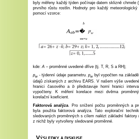
byly měřeny každý týden počínaje datem sklizně chmele (t
prvního růstu rostlin.
Hodnoty pro každý meteorologický a
pomocí vzorce:
kde:
A
– proměnné uvedené dříve (tj. T, R, S a RH);
p
- týdenní údaje parametru.
p
byl vypočten na základě
w
w
údajů získaných z archivu EARS. V našem výše uveden
hranici časového a
b
představuje horní hranici interv
vypočteny. K měření korelace mezi dvěma proměnný
korelační koeficient.
Faktorová analýza
. Pro snížení počtu proměnných a pro
byla použita faktorová analýza. Tato explorační techni
sledovaných proměnných s cílem nalézt základní faktory
z nichž byly vytvořeny sledované proměnné.
V
ÝSLEDKY A DISKUSE