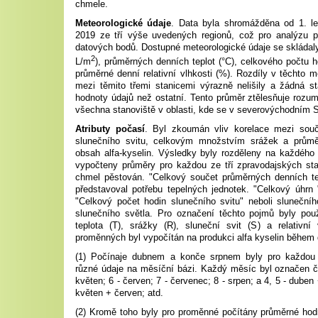
chmele.
Meteorologické údaje
. Data byla shromážděna od 1. l
2019 ze tří výše uvedených regionů, což pro analýzu 
datových bodů. Dostupné meteorologické údaje se skládaly
2
L/m
), průměrných denních teplot (°C), celkového počtu h
průměrné denní relativní vlhkosti (%). Rozdíly v těchto m
mezi těmito třemi stanicemi výrazně nelišily a žádná s
hodnoty údajů než ostatní. Tento průměr ztělesňuje rozu
všechna stanoviště v oblasti, kde se v severovýchodním 
Atributy počasí
. Byl zkoumán vliv korelace mezi souč
slunečního svitu, celkovým množstvím srážek a průměr
obsah alfa-kyselin. Výsledky byly rozděleny na každého
vypočteny průměry pro každou ze tří zpravodajských stani
chmel pěstován. "Celkový součet průměrných denních te
představoval potřebu tepelných jednotek. "Celkový úhrn
"Celkový počet hodin slunečního svitu" neboli sluneční
slunečního světla. Pro označení těchto pojmů byly použ
teplota (T), srážky (R), sluneční svit (S) a relativní
proměnných byl vypočítán na produkci alfa kyselin během
(1) Počínaje dubnem a konče srpnem byly pro každou
různé údaje na měsíční bázi. Každý měsíc byl označen čí
květen; 6 - červen; 7 - červenec; 8 - srpen; a 4, 5 - duben
květen + červen; atd.
(2)
Kromě toho byly pro proměnné počítány průměrné hod