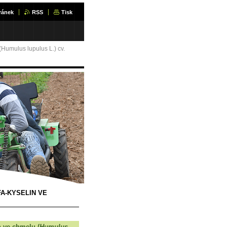
ránek
RSS
Tisk
(Humulus lupulus L.) cv.
A-KYSELIN VE
n ve chmelu (
Humulus