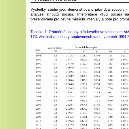
Výsledky studie jsou demonstrovány jako dva soubory - v
analýze atributů počasí.
Interpretace vlivu počasí na
prezentována pro pevné měsíční intervaly a poté pro prom
Tabulka 1. Průměrné obsahy alfa-kyselin ve vzduchem su
11% vlhkostí a hodnoty studovaných variet v letech 1994-