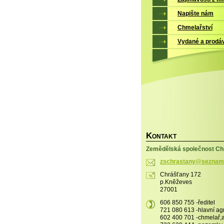
Napište nám
Chmelařství
Vydané a prodá
K
ONTAKT
Zemědělská společnost Chr
zschrast
any@sezn
am
Chrášťany 172
p.Kněževes
27001
606 850 755 -ředitel
721 080 613 -hlavní a
602 400 701 -chmelař