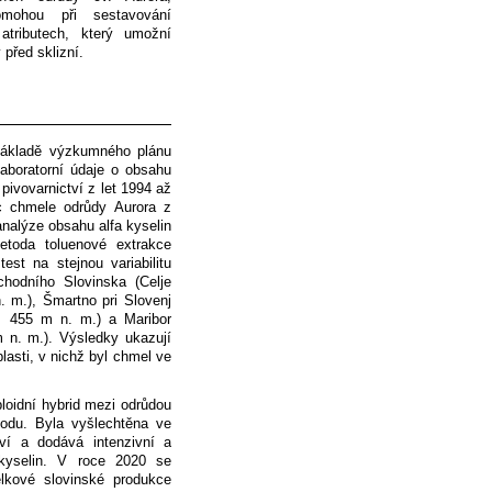
omohou při sestavování
atributech, který umožní
 před sklizní.
základě výzkumného plánu
aboratorní údaje o obsahu
pivovarnictví z let 1994 až
c chmele odrůdy Aurora z
nalýze obsahu alfa kyselin
etoda toluenové extrakce
st na stejnou variabilitu
chodního Slovinska (Celje
. m.), Šmartno pri Slovenj
y, 455 m n. m.) a Maribor
 n. m.). Výsledky ukazují
lasti, v nichž byl chmel ve
ploidní hybrid mezi odrůdou
du. Byla vyšlechtěna ve
ví a dodává intenzivní a
kyselin. V roce 2020 se
lkové slovinské produkce