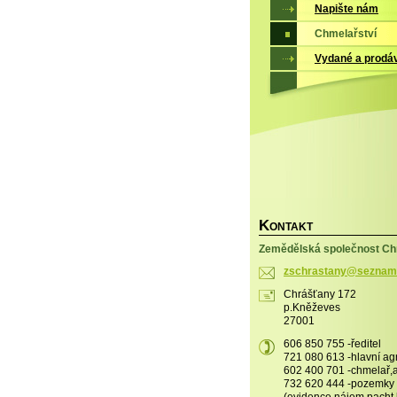
Napište nám
Chmelařství
Vydané a prodá
K
ONTAKT
Zemědělská společnost Chr
zschrast
any@sezn
am
Chrášťany 172
p.Kněževes
27001
606 850 755 -ředitel
721 080 613 -hlavní a
602 400 701 -chmelař
732 620 444 -pozemky