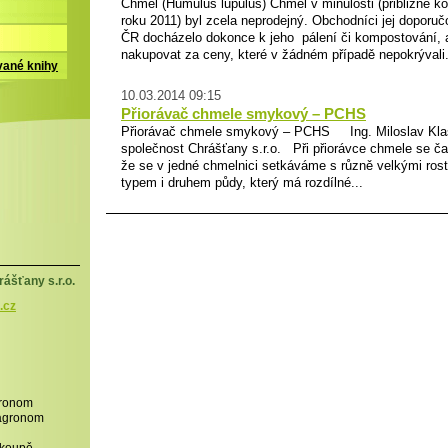
Chmel (Humulus lupulus) Chmel v minulosti (přibližně ko
roku 2011) byl zcela neprodejný. Obchodníci jej doporuč
ČR docházelo dokonce k jeho pálení či kompostování, an
nakupovat za ceny, které v žádném případě nepokrývali.
vané knihy
10.03.2014 09:15
Přiorávač chmele smykový – PCHS
Přiorávač chmele smykový – PCHS Ing. Miloslav Kla
společnost Chrášťany s.r.o. Při přiorávce chmele se ča
že se v jedné chmelnici setkáváme s různě velkými ros
typem i druhem půdy, který má rozdílné...
ášťany s.r.o.
.cz
gronom
,agronom