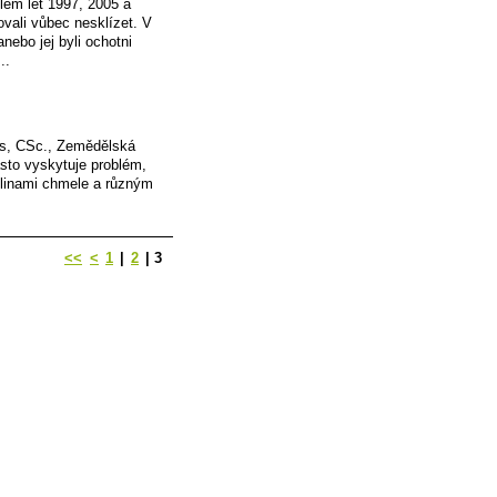
lem let 1997, 2005 a
ovali vůbec nesklízet. V
ebo jej byli ochotni
..
s, CSc., Zemědělská
sto vyskytuje problém,
tlinami chmele a různým
<<
<
1
|
2
|
3