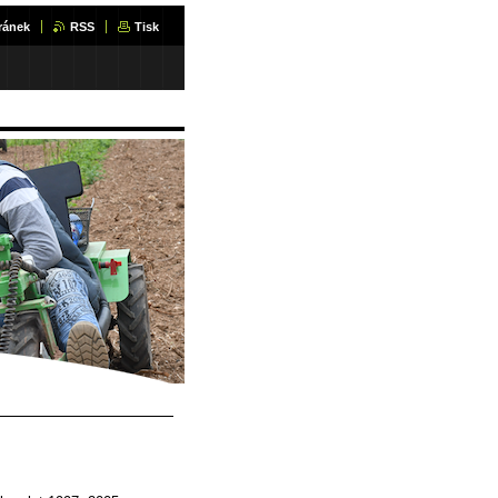
ránek
RSS
Tisk