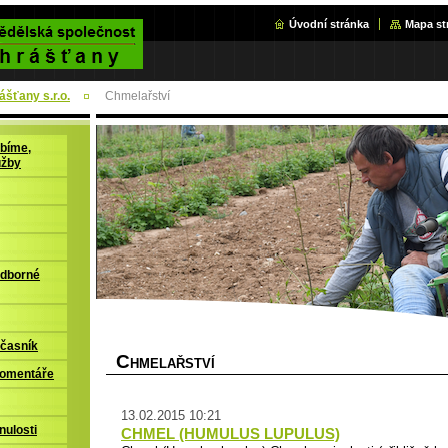
Úvodní stránka
Mapa st
šťany s.r.o.
Chmelařství
bíme,
užby
odborné
časník
C
HMELAŘSTVÍ
komentáře
13.02.2015 10:21
nulosti
CHMEL (HUMULUS LUPULUS)