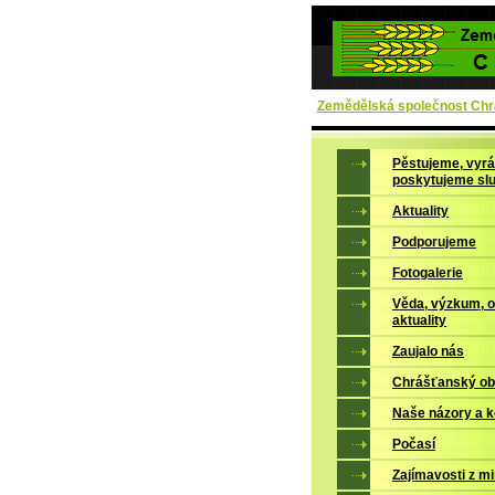
Zemědělská společnost Chrá
Pěstujeme, vyrá
poskytujeme sl
Aktuality
Podporujeme
Fotogalerie
Věda, výzkum, 
aktuality
Zaujalo nás
Chrášťanský ob
Naše názory a 
Počasí
Zajímavosti z mi