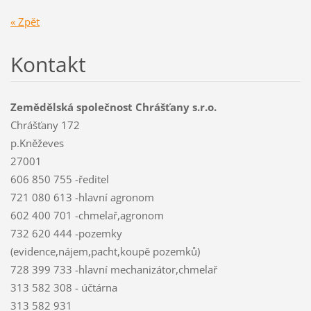
« Zpět
Kontakt
Zemědělská společnost Chrášťany s.r.o.
Chrášťany 172
p.Kněževes
27001
606 850 755 -ředitel
721 080 613 -hlavní agronom
602 400 701 -chmelař,agronom
732 620 444 -pozemky
(evidence,nájem,pacht,koupě pozemků)
728 399 733 -hlavní mechanizátor,chmelař
313 582 308 - účtárna
313 582 931