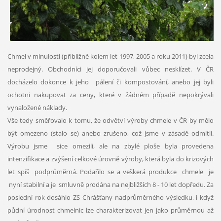
Chmel v minulosti (přibližně kolem let 1997, 2005 a roku 2011) byl zcela
neprodejný. Obchodníci jej doporučovali vůbec nesklízet. V ČR
docházelo dokonce k jeho pálení či kompostování, anebo jej byli
ochotni nakupovat za ceny, které v žádném případě nepokrývali
vynaložené náklady.
Vše tedy směřovalo k tomu, že odvětví výroby chmele v ČR by mělo
být omezeno (stalo se) anebo zrušeno, což jsme v zásadě odmítli.
Výrobu jsme sice omezili, ale na zbylé ploše byla provedena
intenzifikace a zvýšení celkové úrovně výroby, která byla do krizových
let spíš podprůměrná. Podařilo se a veškerá produkce chmele je
nyní stabilní a je smluvně prodána na nejbližších 8 - 10 let dopředu. Za
poslední rok dosáhlo ZS Chrášťany nadprůměrného výsledku, i když
půdní úrodnost chmelnic lze charakterizovat jen jako průměrnou až