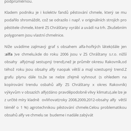
podprůměrnou.
Kladem podniku je i kolektiv fandů pěstování chmele, který se mu
podařilo shromáždit, což se odrazilo i např. v originálních strojích pro
pěstitele chmele, které ZS Chrášťany vyrábí a uvádí na trh. Zkušebním
polygonem jsou vlastní chmelnice.
Níže uvádíme zajímavý graf s obsahem alfa-hořkých látek(dále jen
:
alfa
)ve chmelu,kde do roku 2006 jsou v ZS Chráštany s.r.o. nižší
obsahy alfy(mají sestupný trend),než je průměr okresu Rakovník,od
téhož roku jsou obsahy alfy naopak větší a mají vzestupný trend.Z
grafu plynu dále to,že se nelze zřejmě vyhnout (s ohledem na
kopírování trendu osbahů alfy ZS Chráštany x okres Rakovník)
výkyvům v obsazích alfy(dáno pravděpodobně vlivy klimatu),ale lze je
z určité míry kladně ovliňovat(roky 2008,2009,2012-obsahy alfy větší
téměř o 1 %) agrotechnikou pěstování chmele.Celou problematikou
obsahů alfy ve chmelu se budeme i nadále zabývát