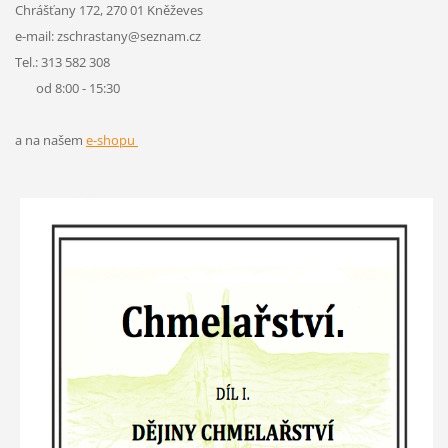
Chrášťany 172, 270 01 Kněževes
e-mail: zschrastany@seznam.cz
Tel.: 313 582 308
od 8:00 - 15:30
a na našem
e-shopu