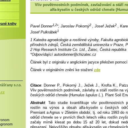
Vliv povětrnostních podmínek, zavlažování a stáří r
alfa-kyselin u českých odrůd chmele (
Humul
vané knihy
1,2
2
2
Pavel Donner
*, Jaroslav Pokorný
, Josef Ježek
, Kare
1
Josef Pulkrábek
1 Katedra agroekologie a rostlinné výroby, Fakulta agrobiol
přírodních zdrojů, Česká zemědělská univerzita v Praze, P
2 Hop Research Institute Co. Ltd., Žatec, Česká republika
*Odpovídající autordonner@chizatec.cz
Článek byl z originálu v anglickém jazyce přeložen pomo
Článek v originálním znění ke stažení
zde
Citace
: Donner P., Pokorný J., Ježek J., Krofta K., Patz
ášťany s.r.o.
Vliv povětrnostních podmínek, závlahy a stáří rostlin na v
.cz
českých odrůd chmele (
Humulus lupulus L.
). Plant Soil En
Abstrakt
: Tato studie kvantifikuje vliv povětrnostních
rostlin na výnos a obsah alfa-kyselin u českých od
Premiant a Agnus v 25letém období, tj. od roku 1993 do
odrůd chmele se v prvních třech letech věku rostlin zvyšo
gronom
začaly mírně klesat po dobu 15 až 20 let, dokud nedo
,agronom
přesazení. Nejvyššího obsahu alfa-kyselin ve chmelových