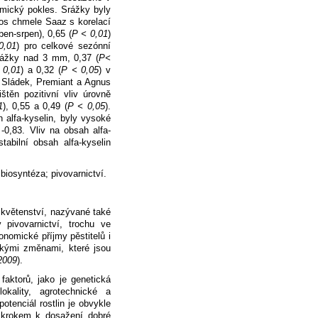
tmický pokles. Srážky byly
nos chmele Saaz s korelací
ben-srpen), 0,65 (
P < 0,01
)
0,01
) pro celkové sezónní
rážky nad 3 mm, 0,37 (
P<
 0,01
) a 0,32 (
P < 0,05
) v
d Sládek, Premiant a Agnus
štěn pozitivní vliv úrovně
1
), 0,55 a 0,49 (
P < 0,05
).
 alfa-kyselin, byly vysoké
-0,83. Vliv na obsah alfa-
tabilní obsah alfa-kyselin
biosyntéza; pivovarnictví.
čí květenství, nazývané také
pivovarnictví, trochu ve
onomické příjmy pěstitelů i
kými změnami, které jsou
2009
).
aktorů, jako je genetická
kality, agrotechnické a
otenciál rostlin je obvykle
 krokem k dosažení dobré