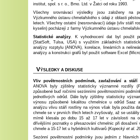
institut, spol. s r. o., Brno. Ltd. v Žatci od roku 1993.
Všechny srovnávací výsledky jsou založeny na p
Výzkumného ústavu chmelařského s údaji z oblasti pěsto
letech. Všechny ostatní (nesrovnávací) údaje (vliv stáří ro
kyselin) pocházejí z farmy Výzkumného ústavu chmelařs
Statistické analýzy
. K vyhodnocení dat byl použit p
(StatSoft, Tulsa, USA) s využitím základních statistic
analýzy rozptylu (ANOVA), korelace, lineárních a nelineá
analýzy a konstrukci grafů byl použit software Excel (Mic
V
ÝSLEDKY A DISKUSE
Vliv povětrnostních podmínek, zavlažování a stáří
ANOVA byly zjištěny statisticky významné rozdíly (
způsobené buď ročními sezónními povětrnostními podmínk
jednotlivých odrůd. Dále byly zjištěny statisticky význa
výnosu způsobené lokalitou chmelnice u odrůd Saaz a 
analýzu vlivu stáří rostliny na výnos však byla použita 
chmele se v prvních třech letech zvyšovaly, až se ustálily 
mírně klesala po dobu 15 až 17 let v závislosti na o
dřívějšími poznatky o přesazování chmelnic při dosažení 
chmele a 15-17 let u hybridních kultivarů (
Kopecký et al. 2
Sezónní povětrnostní podmínky jsou jedním z hlavních 