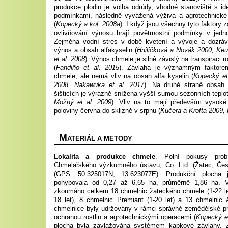
produkce plodin je volba odrůdy, vhodné stanoviště s i
podmínkami, následně vyvážená výživa a agrotechnické 
(
Kopecký a kol. 2008a
). I když jsou všechny tyto faktory z
ovlivňování výnosu hrají povětrnostní podmínky v jedno
Zejména vodní stres v době kvetení a vývoje a dozráv
výnos a obsah alfakyselin (
Hniličková a Novák 2000, Keuk
et al. 2008
). Výnos chmele je silně závislý na transpiraci r
(
Fandiño et al. 2015
). Závlaha je významným faktorem
chmele, ale nemá vliv na obsah alfa kyselin (
Kopecký et
2008, Nakawuka et al. 2017
). Na druhé straně obsah 
šišticích je výrazně snížena vyšší sumou sezónních teplot
Možný et al. 2009
). Vliv na to mají především vysoké 
poloviny června do sklizně v srpnu (
Kučera a Krofta 2009, 
M
ATERIÁL A METODY
Lokalita a produkce chmele
. Polní pokusy prob
Chmelařského výzkumného ústavu, Co. Ltd. (Žatec, Čes
(GPS: 50.325017N, 13.623077E). Produkční plocha j
pohybovala od 0,27 až 6,65 ha, průměrně 1,86 ha. V
zkoumáno celkem 18 chmelnic žateckého chmele (1-22 let
18 let), 8 chmelnic Premiant (1-20 let) a 13 chmelnic 
chmelnice byly udržovány v rámci správné zemědělské p
ochranou rostlin a agrotechnickými operacemi (
Kopecký et
plocha byla zavlažována systémem kapkové závlahy. 