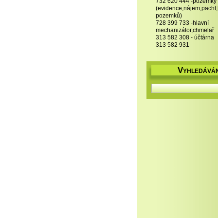
732 620 444 -pozemky
(evidence,nájem,pacht
pozemků)
728 399 733 -hlavní
mechanizátor,chmelař
313 582 308 - účtárna
313 582 931
V
YHLEDÁVÁN