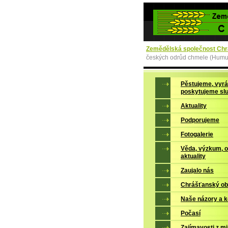
Zemědělská společnost Chrá
českých odrůd chmele (Humul
Pěstujeme, vyrá
poskytujeme sl
Aktuality
Podporujeme
Fotogalerie
Věda, výzkum, 
aktuality
Zaujalo nás
Chrášťanský ob
Naše názory a 
Počasí
Zajímavosti z mi