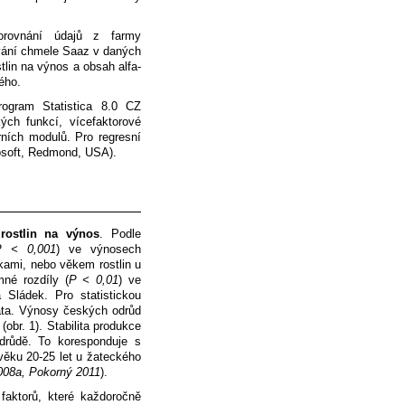
orovnání údajů z farmy
vání chmele Saaz v daných
stlin na výnos a obsah alfa-
kého.
rogram Statistica 8.0 CZ
kých funkcí, vícefaktorové
rních modulů. Pro regresní
rosoft, Redmond, USA).
 rostlin na výnos
. Podle
P < 0,001
) ve výnosech
ami, nebo věkem rostlin u
mné rozdíly (
P < 0,01
) ve
Sládek. Pro statistickou
data. Výnosy českých odrůd
(obr. 1). Stabilita produkce
drůdě. To koresponduje s
věku 20-25 let u žateckého
008a, Pokorný 2011
).
faktorů, které každoročně