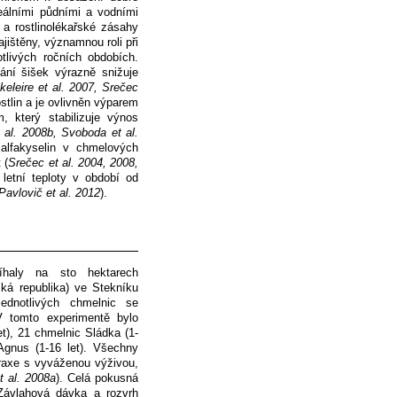
deálními půdními a vodními
a rostlinolékařské zásahy
ajištěny, významnou roli při
tlivých ročních obdobích.
ání šišek výrazně snižuje
eleire et al. 2007, Srečec
ostlin a je ovlivněn výparem
, který stabilizuje výnos
 al. 2008b, Svoboda et al.
alfakyselin v chmelových
 (
Srečec et al. 2004, 2008,
letní teploty v období od
Pavlovič et al. 2012
).
íhaly na sto hektarech
ká republika) ve Stekníku
ednotlivých chmelnic se
 tomto experimentě bylo
), 21 chmelnic Sládka (1-
Agnus (1-16 let). Všechny
raxe s vyváženou výživou,
 al. 2008a
). Celá pokusná
Závlahová dávka a rozvrh