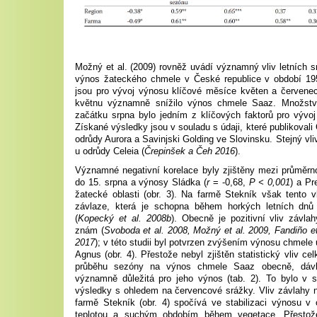
Možný et al. (2009) rovněž uvádí významný vliv letních s
výnos žateckého chmele v České republice v období 195
jsou pro vývoj výnosu klíčové měsíce květen a červene
květnu významně snížilo výnos chmele Saaz. Množstv
začátku srpna bylo jedním z klíčových faktorů pro vývoj
Získané výsledky jsou v souladu s údaji, které publikovali
odrůdy Aurora a Savinjski Golding ve Slovinsku. Stejný vliv
u odrůdy Celeia (
Črepinšek a Čeh 2016
).
Významné negativní korelace byly zjištěny mezi průměrn
do 15. srpna a výnosy Sládka (
r
= -0,68,
P < 0,001
) a Pr
žatecké oblasti (obr. 3). Na farmě Stekník však tento v
závlaze, která je schopna během horkých letních dnů 
(
Kopecký et al. 2008b
). Obecně je pozitivní vliv závl
znám (
Svoboda et al. 2008, Možný et al. 2009, Fandiño et
2017
); v této studii byl potvrzen zvýšením výnosu chmele
Agnus (obr. 4). Přestože nebyl zjištěn statistický vliv c
průběhu sezóny na výnos chmele Saaz obecně, dávk
významně důležitá pro jeho výnos (tab. 2). To bylo v
výsledky s ohledem na červencové srážky. Vliv závlahy
farmě Stekník (obr. 4) spočívá ve stabilizaci výnosu v
teplotou a suchým obdobím během vegetace. Přestože