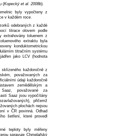
u (
Kopecký et al. 2008b
).
elnic byly vypočteny z
ce v každém roce.
vzorků odebraných z každé
ocí titrace olovem podle
y extrahovány toluenem z
toluenového extraktu byla
noveny konduktometrickou
ulárním titračním systému
yjádřen jako LCV (hodnota
e sklízeného každoročně z
ském, považovaných za
iciálními údaji každoročně
 ústavem zemědělským a
 Saaz, považované za
asti Saaz jsou vypočítány
zavlažovaných), přičemž
lažovaných plochách nejsou
není v ČR povinná. Odhad
ho šetření, které provedl
rné teploty byly měřeny
kterou spravuje Chmelařský