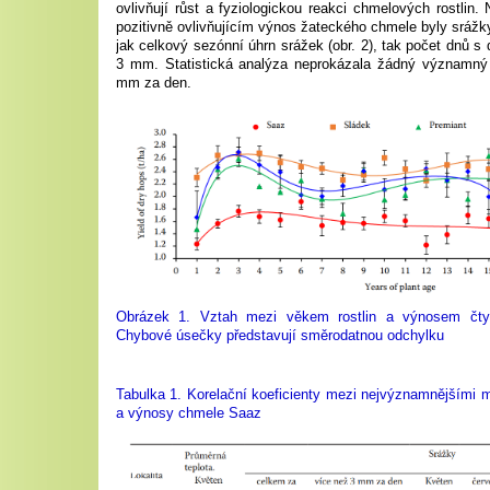
ovlivňují růst a fyziologickou reakci chmelových rostlin
pozitivně ovlivňujícím výnos žateckého chmele byly srážky 
jak celkový sezónní úhrn srážek (obr. 2), tak počet dnů 
3 mm. Statistická analýza neprokázala žádný významný 
mm za den.
Obrázek 1. Vztah mezi věkem rostlin a výnosem čty
Chybové úsečky představují směrodatnou odchylku
Tabulka 1. Korelační koeficienty mezi nejvýznamnějšími 
a výnosy chmele Saaz