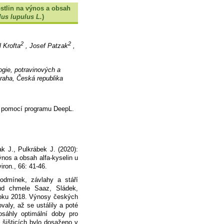
ostlin na výnos a obsah
us lupulus L.
)
2
2
l Krofta
, Josef Patzak
,
ogie, potravinových a
raha, Česká republika
cí pomocí programu DeepL.
ak J., Pulkrábek J. (2020):
ýnos a obsah alfa-kyselin u
viron., 66: 41-46.
 podmínek, závlahy a stáří
růd chmele Saaz, Sládek,
 roku 2018. Výnosy českých
valy, až se ustálily a poté
sáhly optimální doby pro
 šišticích bylo dosaženo v