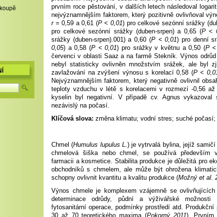
prvním roce pěstování, v dalších letech následoval logari
,koupě
nejvýznamnějším faktorem, který pozitivně ovlivňoval vý
r
= 0,59 a 0,61 (
P < 0,01
) pro celkové sezónní srážky (du
pro celkové sezónní srážky (duben-srpen) a 0,65 (
P < 
srážky (duben-srpen).001) a 0,60 (
P < 0,01
) pro denní s
0,05
) a 0,58 (
P < 0,01
) pro srážky v květnu a 0,50 (
P <
červenci v oblasti Saaz a na farmě Stekník. Výnos odrů
nebyl statisticky ovlivněn množstvím srážek, ale byl zji
Í
zavlažování na zvýšení výnosu s korelací 0,58 (
P < 0,0
Nejvýznamnějším faktorem, který negativně ovlivnil obsah
teploty vzduchu v létě s korelacemi v rozmezí -0,56 až 
kyselin byl negativní. V případě cv. Agnus vykazoval s
nezávislý na počasí.
Klíčová slova:
změna klimatu; vodní stres; suché počasí; 
Chmel (
Humulus lupulus L.
) je vytrvalá bylina, jejíž sami
chmelová šiška nebo chmel, se používá především v 
farmacii a kosmetice. Stabilita produkce je důležitá pro ek
obchodníků s chmelem, ale může být ohrožena klimatic
schopny ovlivnit kvantitu a kvalitu produkce (
Možný et al. 
Výnos chmele je komplexem vzájemně se ovlivňujících f
determinace odrůdy, půdní a výživářské možnosti lo
fytosanitární operace, podmínky prostředí atd. Produkční p
30 až 70 teoretického maxima (
Pokorný 2011
). Prvním