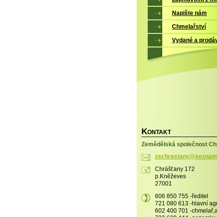
Napište nám
Chmelařství
Vydané a prodá
K
ONTAKT
Zemědělská společnost Chr
zschrast
any@sezn
am
Chrášťany 172
p.Kněževes
27001
606 850 755 -ředitel
721 080 613 -hlavní a
602 400 701 -chmelař