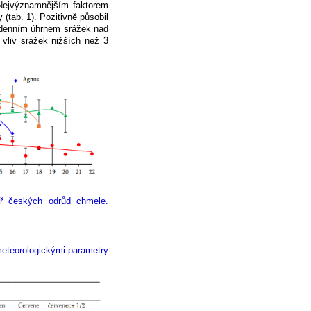
. Nejvýznamnějším faktorem
(tab. 1). Pozitivně působil
s denním úhrnem srážek nad
vliv srážek nižších než 3
ř českých odrůd chmele.
meteorologickými parametry