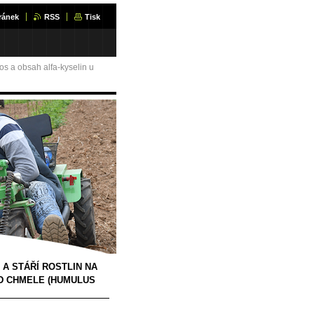
ránek
RSS
Tisk
nos a obsah alfa-kyselin u
A STÁŘÍ ROSTLIN NA
D CHMELE (HUMULUS