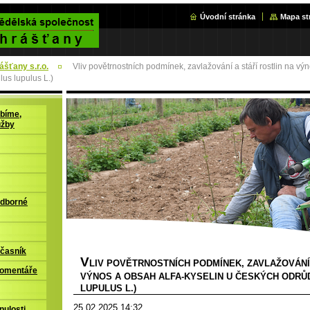
Úvodní stránka
Mapa st
šťany s.r.o.
Vliv povětrnostních podmínek, zavlažování a stáří rostlin na vý
us lupulus L.)
bíme,
užby
odborné
časník
V
LIV POVĚTRNOSTNÍCH PODMÍNEK, ZAVLAŽOVÁNÍ 
komentáře
VÝNOS A OBSAH ALFA-KYSELIN U ČESKÝCH ODRŮ
LUPULUS L.)
25.02.2025 14:32
nulosti