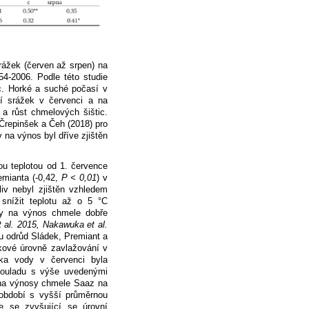
rážek (červen až srpen) na
4-2006. Podle této studie
c. Horké a suché počasí v
í srážek v červenci a na
 a růst chmelových šištic.
 Črepinšek a Čeh (2018) pro
 na výnos byl dříve zjištěn
ou teplotou od 1. července
emianta (-0,42,
P < 0,01
) v
liv nebyl zjištěn vzhledem
snížit teplotu až o 5 °C
ahy na výnos chmele dobře
 al. 2015, Nakawuka et al.
 u odrůd Sládek, Premiant a
elkové úrovně zavlažování v
a vody v červenci byla
 souladu s výše uvedenými
 na výnosy chmele Saaz na
 období s vyšší průměrnou
 se zvyšující se úrovní