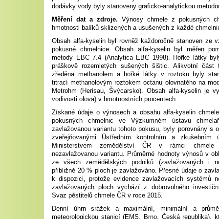
dodávky vody byly stanoveny graficko-analytickou metodo
Měření dat a zdroje.
Výnosy chmele z pokusných chm
hmotnosti balíků sklizených a usušených z každé chmelni
Obsah alfa-kyselin byl rovněž každoročně stanoven ze 
pokusné chmelnice. Obsah alfa-kyselin byl měřen pom
metody EBC 7.4 (Analytica EBC 1998). Hořké látky byl
práškově rozemletých sušených šištic. Alikvotní část 
zředěna methanolem a hořké látky v roztoku byly sta
titrací methanolovým roztokem octanu olovnatého na mod
Metrohm (Herisau, Švýcarsko). Obsah alfa-kyselin je v
vodivosti olova) v hmotnostních procentech.
Získané údaje o výnosech a obsahu alfa-kyselin chmel
pokusných chmelnic ve Výzkumném ústavu chmelař
zavlažovanou variantu tohoto pokusu, byly porovnány s of
zveřejňovanými Ústředním kontrolním a zkušebním
Ministerstvem zemědělství ČR v rámci chmele
nezavlažovanou variantu. Průměrné hodnoty výnosů v obl
ze všech zemědělských podniků (zavlažovaných i ne
přibližně 20 % ploch je zavlažováno. Přesné údaje o zav
k dispozici, protože evidence zavlažovacích systémů 
zavlažovaných ploch vychází z dobrovolného investiční
Svaz pěstitelů chmele ČR v roce 2015.
Denní úhrn srážek a maximální, minimální a průmě
meteorologickou stanicí (EMS, Brno, Česká republika), 