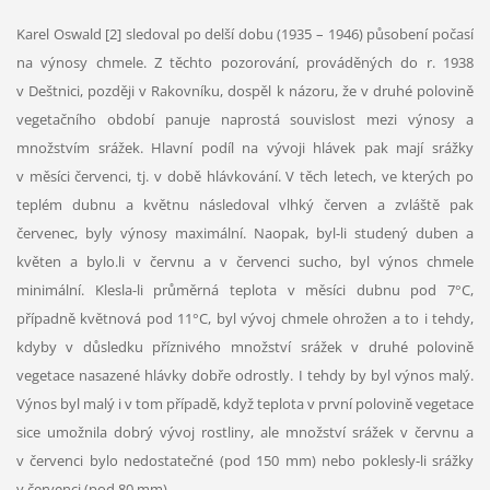
Karel Oswald [2] sledoval po delší dobu (1935 – 1946) působení počasí
na výnosy chmele. Z těchto pozorování, prováděných do r. 1938
v Deštnici, později v Rakovníku, dospěl k názoru, že v druhé polovině
vegetačního období panuje naprostá souvislost mezi výnosy a
množstvím srážek. Hlavní podíl na vývoji hlávek pak mají srážky
v měsíci červenci, tj. v době hlávkování. V těch letech, ve kterých po
teplém dubnu a květnu následoval vlhký červen a zvláště pak
červenec, byly výnosy maximální. Naopak, byl-li studený duben a
květen a bylo.li v červnu a v červenci sucho, byl výnos chmele
minimální. Klesla-li průměrná teplota v měsíci dubnu pod 7°C,
případně květnová pod 11°C, byl vývoj chmele ohrožen a to i tehdy,
kdyby v důsledku příznivého množství srážek v druhé polovině
vegetace nasazené hlávky dobře odrostly. I tehdy by byl výnos malý.
Výnos byl malý i v tom případě, když teplota v první polovině vegetace
sice umožnila dobrý vývoj rostliny, ale množství srážek v červnu a
v červenci bylo nedostatečné (pod 150 mm) nebo poklesly-li srážky
v červenci (pod 80 mm).