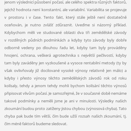
jenom výslednicí působení počasí, ale celého spektra různých faktorů,
jejichž hodnota není konstantní, ale variabilní. Variabilita se projevuje
v prostoru i v čase. Tento fakt, který stále ještě není dostatečně
oceňován, je nutno zvlášť zdůraznit. Uveďme si názorný příklad.
Kdybychom měli ve studované oblasti dva tři zemědělské závody
v rozdílných půdních podmínkách a kdyby tyto závody byly dobře
odborně vedeny po dlouhou řadu let, kdyby tam byly prováděny
hnojení, ochrana, veškerá agrotechnika s největší pečlivostí, kdyby
tam byly zaváděny jen vyzkoušené a vysoce rentabilní metody (ty by
však ovlivňovaly již docilované vysoké výnosy relativně jen málo) a
kdyby i přesto výnosy těchto zemědělských závodů rok od roku
kolísaly, tehdy a jenom tehdy mohli bychom kolísání těchto výnosů
připisovat vlivům počasí. Je samozřejmé, že v současné době nemáme
takové podmínky a neměli jsme je ani v minulosti. Výsledky našich
zkoumání budou proto zatíženy jistou chybou (výnosová chyba). Tato
chyba pak bude tím větší, čím bude užší rozsah našich zkoumání, tj.
čím méně faktorů budeme sledovat.