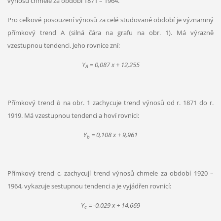
výnosů chmele za období 1871 – 1964.
Pro celkové posouzení výnosů za celé studované období je významný
přímkový trend A (silná čára na grafu na obr. 1). Má výrazně
vzestupnou tendenci. Jeho rovnice zní:
Y
= 0,087 x + 12,255
A
Přímkový trend
b
na obr. 1 zachycuje trend výnosů od r. 1871 do r.
1919. Má vzestupnou tendenci a hoví rovnici:
Y
= 0,108 x + 9,961
b
Přímkový trend c, zachycují trend výnosů chmele za období 1920 –
1964, vykazuje sestupnou tendenci a je vyjádřen rovnicí:
Y
= -0,029 x + 14,669
c