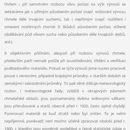
Ovšem i při samotném rozboru vlivu počasí na výši výnosů se
setkáváme jak s přímým působením počasí (např. snižování výnosu
chmele déle trvajícím suchem), tak i nepřímým (např. rozšíření i
omezení rostlinných chorob či škůdců působením počasí, ztížené
obdělávání půd vlivem sucha nebo působením déle trvajících dešťů,
atd.).
K objektivním příčinám, alespoň při rozboru výnosů chmele,
především patří nemalé potíže při soustřeďování, třídění a verifikaci
podkladového materiálu. Pokud se týče výnosů jsme nuceni pracovat
pouze s okresními, případně krajskými průměry, v starších dobách se
zemskými i celostátními průměry. To pak silně ztěžuje meteorologický
rozbor. I meteorologické řady, zvláště v okrajových pásmech
chmelařské oblasti, jsou poznamenány dvěma světovými válkami.
Jsou přerušované a starší, obecně před r. 1920, často úplně chybějí.
Pozorovací materiál se buď ztratil nebo byl zničen. To je velmi
nepříjemné, poněvadž není možno účelně zpracovat období před r.
1900, z kterého jsou poměrně spolehlivé a četné statistické údaje o