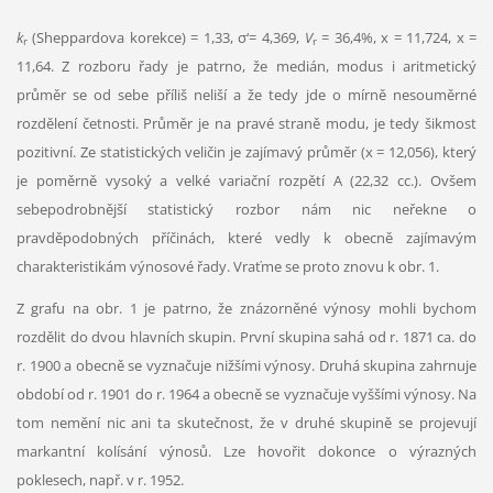
k
(Sheppardova korekce) = 1,33, σ‘= 4,369,
V
= 36,4%, x = 11,724, x =
r
r
11,64. Z rozboru řady je patrno, že medián, modus i aritmetický
průměr se od sebe příliš neliší a že tedy jde o mírně nesouměrné
rozdělení četnosti. Průměr je na pravé straně modu, je tedy šikmost
pozitivní. Ze statistických veličin je zajímavý průměr (x = 12,056), který
je poměrně vysoký a velké variační rozpětí A (22,32 cc.). Ovšem
sebepodrobnější statistický rozbor nám nic neřekne o
pravděpodobných příčinách, které vedly k obecně zajímavým
charakteristikám výnosové řady. Vraťme se proto znovu k obr. 1.
Z grafu na obr. 1 je patrno, že znázorněné výnosy mohli bychom
rozdělit do dvou hlavních skupin. První skupina sahá od r. 1871 ca. do
r. 1900 a obecně se vyznačuje nižšími výnosy. Druhá skupina zahrnuje
období od r. 1901 do r. 1964 a obecně se vyznačuje vyššími výnosy. Na
tom nemění nic ani ta skutečnost, že v druhé skupině se projevují
markantní kolísání výnosů. Lze hovořit dokonce o výrazných
poklesech, např. v r. 1952.