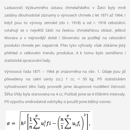
Laskavostí Výzkumného ústavu chmelařského v Žatci byly mně
zaslány dlouhodobé záznamy o výnosech chmele z let 1871 až 1964. I
když jsou to výnosy zemské (do r. 1918) a od r. 1918 celostátní,
vztahují se z největší části na českou chmelařskou oblast, jelikož
Morava a v nejnovější době i Slovensko se podílejí na celostátní
produkci chmele jen nepatrně. Přes tyto výhrady však získáme jistý
přehled o celkovém trendu produkce. A k tomu bylo zaměřeno i
statistické zpracování řady.
Výnosová řada 1871 – 1964 je znázorněna na obr. 1. Údaje jsou již
převedeny na celní centy (cc.) 1 cc. = 50 kg. Při statistickém
vyhodnocení této řady provedli jsme skupinové rozdělení četností.
Šířka třídy byla stanovena na 4 cc. Počítali jsme se 6 třídními intervaly.
Při výpočtu směrodatné odchylky σ použili jsme běžný vzorec: