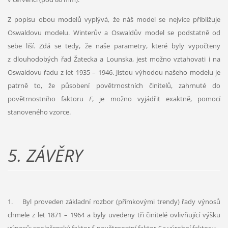
Z popisu obou modelů vyplývá, že náš model se nejvíce přibližuje
Oswaldovu modelu. Winterův a Oswaldův model se podstatně od
sebe liší. Zdá se tedy, že naše parametry, které byly vypočteny
z dlouhodobých řad Žatecka a Lounska, jest možno vztahovati i na
Oswaldovu řadu z let 1935 – 1946. Jistou výhodou našeho modelu je
patrně to, že působení povětrnostních činitelů, zahrnuté do
povětrnostního faktoru
F
, je možno vyjádřit exaktně, pomocí
stanoveného vzorce.
5.
ZÁVĚRY
1. Byl proveden základní rozbor (přímkovými trendy) řady výnosů
chmele z let 1871 – 1964 a byly uvedeny tři činitelé ovlivňující výšku