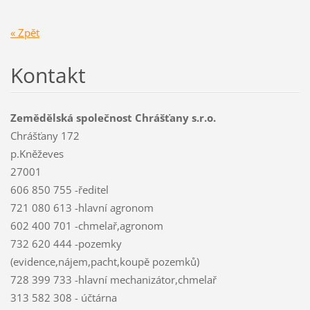
« Zpět
Kontakt
Zemědělská společnost Chrášťany s.r.o.
Chrášťany 172
p.Kněževes
27001
606 850 755 -ředitel
721 080 613 -hlavní agronom
602 400 701 -chmelař,agronom
732 620 444 -pozemky
(evidence,nájem,pacht,koupě pozemků)
728 399 733 -hlavní mechanizátor,chmelař
313 582 308 - účtárna