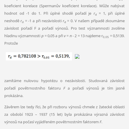
koeficient korelace (Spermanův koeficient korelace). Může nabývat
hodnot od -1 do 1. Při úplné shodě pořadí je
r
= 1, při úplné
d
neshodě
r
= -1 a při nezávislosti
r
= 0. V našem případě zkoumáme
d
d
závislost pořadí F a pořadí výnosů. Pro test významnosti zvolíme
hladinu významnosti
p
= 0,05 a při
v
=
n
- 2 = 13 najdeme r
= 0,5139.
0,05
Protože
zamítáme nulovou hypotézu o nezávislosti. Studovaná závislost
pořadí povětrnostního faktoru
F
a pořadí výnosů je tím jasně
prokázána.
Závěrem lze tedy říci, že při rozboru výnosů chmele z žatecké oblasti
za období 1923 – 1937 (15 let) byla prokázána výrazná závislost
výnosů na počasí vyjádřeném povětrnostním faktorem
F
.