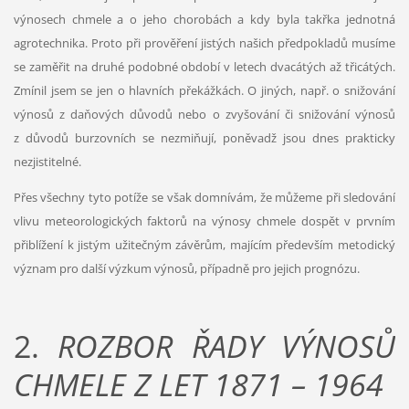
výnosech chmele a o jeho chorobách a kdy byla takřka jednotná
agrotechnika. Proto při prověření jistých našich předpokladů musíme
se zaměřit na druhé podobné období v letech dvacátých až třicátých.
Zmínil jsem se jen o hlavních překážkách. O jiných, např. o snižování
výnosů z daňových důvodů nebo o zvyšování či snižování výnosů
z důvodů burzovních se nezmiňují, poněvadž jsou dnes prakticky
nezjistitelné.
Přes všechny tyto potíže se však domnívám, že můžeme při sledování
vlivu meteorologických faktorů na výnosy chmele dospět v prvním
přiblížení k jistým užitečným závěrům, majícím především metodický
význam pro další výzkum výnosů, případně pro jejich prognózu.
2.
ROZBOR ŘADY VÝNOSŮ
CHMELE Z LET 1871 – 1964