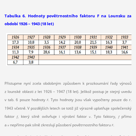
Tabulka 6. Hodnoty povětrnostního faktoru F na Lounsku za
období 1926 – 1943 (18 let)
Přistupme nyní zcela obdobným způsobem k prozkoumání řady výnosů
z lounské oblasti z let 1926 – 1947 (18 let). Jelikož postup je stejný uvedu
v tab. 6 pouze hodnoty
. Tyto hodnoty jsou však vypočteny pouze do r.
F
1943 včetně. V pozdějších letech se totiž již výrazně uplatňuje společenský
faktor
, který silně ovlivňuje i výrobní faktor
. Tyto faktory,
přímo
f
v
f
a
nepřímo pak silně zkreslují působení povětrnostního faktoru
.
v
F