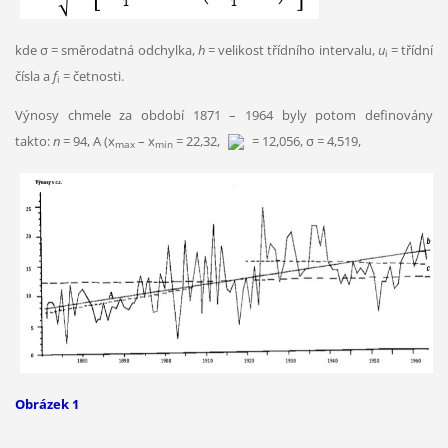
kde σ = směrodatná odchylka,
h
= velikost třídního intervalu,
u
= třídní
i
čísla a
f
= četnosti.
i
Výnosy chmele za období 1871 – 1964 byly potom definovány
takto:
n
= 94, A (x
– x
= 22,32,
= 12,056, σ = 4,519,
max
min
Obrázek 1