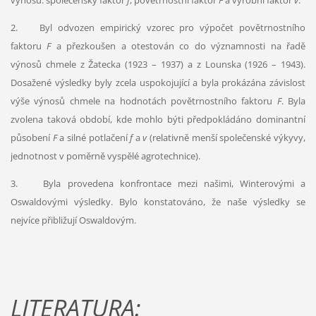
výnosů: společenský faktor
f
, povětrnostní faktor
F
a výrobní faktor
v
.
2. Byl odvozen empirický vzorec pro výpočet povětrnostního
faktoru
F
a přezkoušen a otestován co do významnosti na řadě
výnosů chmele z Žatecka (1923 – 1937) a z Lounska (1926 – 1943).
Dosažené výsledky byly zcela uspokojující a byla prokázána závislost
výše výnosů chmele na hodnotách povětrnostního faktoru
F
. Byla
zvolena taková období, kde mohlo býti předpokládáno dominantní
působení
F
a silné potlačení
f
a
v
(relativně menší společenské výkyvy,
jednotnost v poměrně vyspělé agrotechnice).
3. Byla provedena konfrontace mezi našimi, Winterovými a
Oswaldovými výsledky. Bylo konstatováno, že naše výsledky se
nejvíce přibližují Oswaldovým.
LITERATURA: