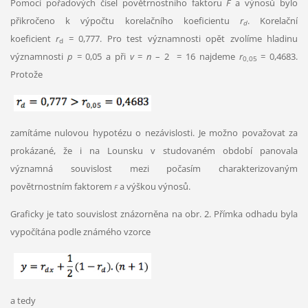
Pomocí pořadových čísel povětrnostního faktoru
F
a výnosů bylo
přikročeno k výpočtu korelačního koeficientu
r
. Korelační
d
koeficient
r
= 0,777. Pro test významnosti opět zvolíme hladinu
d
významnosti
p
= 0,05 a při
v
=
n
– 2 = 16 najdeme
r
= 0,4683.
0,05
Protože
zamítáme nulovou hypotézu o nezávislosti. Je možno považovat za
prokázané, že i na Lounsku v studovaném období panovala
významná souvislost mezi počasím charakterizovaným
povětrnostním faktorem
a výškou výnosů.
F
Graficky je tato souvislost znázorněna na obr. 2. Přímka odhadu byla
vypočítána podle známého vzorce
a tedy