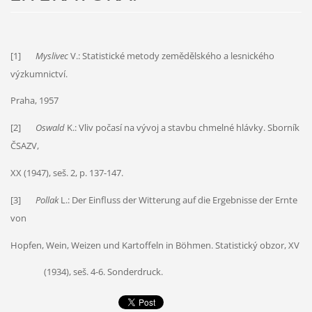
[1]
Myslivec
V.: Statistické metody zemědělského a lesnického
výzkumnictví.
Praha, 1957
[2]
Oswald
K.: Vliv počasí na vývoj a stavbu chmelné hlávky. Sborník
ČSAZV,
XX (1947), seš. 2, p. 137-147.
[3]
Pollak
L.: Der Einfluss der Witterung auf die Ergebnisse der Ernte
von
Hopfen, Wein, Weizen und Kartoffeln in Böhmen. Statistický obzor, XV
(1934), seš. 4-6. Sonderdruck.