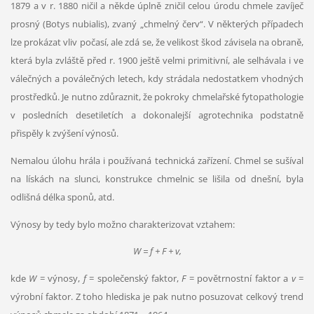
1879 a v r. 1880 ničil a někde úplně zničil celou úrodu chmele zavíječ
prosný (Botys nubialis), zvaný „chmelný červ“. V některých případech
lze prokázat vliv počasí, ale zdá se, že velikost škod závisela na obraně,
která byla zvláště před r. 1900 ještě velmi primitivní, ale selhávala i ve
válečných a poválečných letech, kdy strádala nedostatkem vhodných
prostředků. Je nutno zdůraznit, že pokroky chmelařské fytopathologie
v posledních desetiletích a dokonalejší agrotechnika podstatně
přispěly k zvýšení výnosů.
Nemalou úlohu hrála i používaná technická zařízení. Chmel se sušíval
na lískách na slunci, konstrukce chmelnic se lišila od dnešní, byla
odlišná délka sponů, atd.
Výnosy by tedy bylo možno charakterizovat vztahem:
W = f + F + v,
kde
W
= výnosy,
f
= společenský faktor,
F
= povětrnostní faktor a
v
=
výrobní faktor. Z toho hlediska je pak nutno posuzovat celkový trend