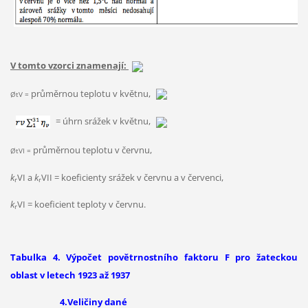
V tomto vzorci znamenají:
průměrnou teplotu v květnu,
ØtV =
= úhrn srážek v květnu,
průměrnou teplotu v červnu,
ØtVI =
k
VI a
k
VII = koeficienty srážek v červnu a v červenci,
r
r
k
VI = koeficient teploty v červnu.
r
Tabulka 4. Výpočet povětrnostního faktoru F pro žateckou
oblast v letech 1923 až 1937
4.Veličiny dané