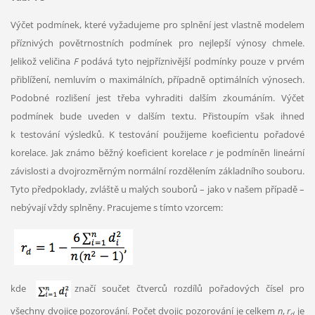
Výčet podmínek, které vyžadujeme pro splnění jest vlastně modelem
příznivých povětrnostních podmínek pro nejlepší výnosy chmele.
Jelikož veličina
F
podává tyto nejpříznivější podmínky pouze v prvém
přiblížení, nemluvím o maximálních, případně optimálních výnosech.
Podobné rozlišení jest třeba vyhraditi dalším zkoumáním. Výčet
podmínek bude uveden v dalším textu. Přistoupím však ihned
k testování výsledků. K testování použijeme koeficientu pořadové
korelace. Jak známo běžný koeficient korelace
r
je podmíněn lineární
závislosti a dvojrozměrným normální rozdělením základního souboru.
Tyto předpoklady, zvláště u malých souborů – jako v našem případě –
nebývají vždy splněny. Pracujeme s tímto vzorcem:
kde
značí součet čtverců rozdílů pořadových čísel pro
všechny dvojice pozorování. Počet dvojic pozorování je celkem
n
,
r
je
d