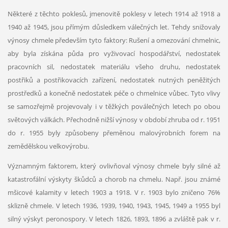
Některé z těchto poklesů, jmenovitě poklesy v letech 1914 až 1918 a
1940 až 1945, jsou přímým důsledkem válečných let. Tehdy snižovaly
výnosy chmele především tyto faktory: Rušení a omezování chmelnic,
aby byla získána půda pro vyživovací hospodářství, nedostatek
pracovních sil, nedostatek materiálu všeho druhu, nedostatek
postřiků a postřikovacích zařízení, nedostatek nutných peněžitých
prostředků a konečně nedostatek péče o chmelnice vůbec. Tyto vlivy
se samozřejmě projevovaly i v těžkých poválečných letech po obou
světových válkách. Přechodně nižší výnosy v období zhruba od r. 1951
do r. 1955 byly způsobeny přeměnou malovýrobních forem na
zemědělskou velkovýrobu.
Významným faktorem, který ovlivňoval výnosy chmele byly silné až
katastrofální výskyty škůdců a chorob na chmelu. Např. jsou známé
mšicové kalamity v letech 1903 a 1918. V r. 1903 bylo zničeno 76%
sklizně chmele. V letech 1936, 1939, 1940, 1943, 1945, 1949 a 1955 byl
silný výskyt peronospory. V letech 1826, 1893, 1896 a zvláště pak v r.