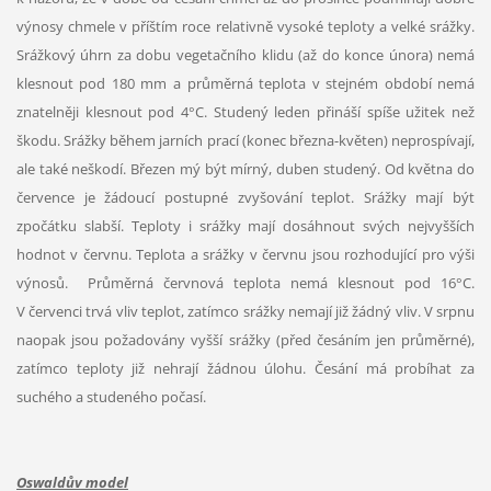
výnosy chmele v příštím roce relativně vysoké teploty a velké srážky.
Srážkový úhrn za dobu vegetačního klidu (až do konce února) nemá
klesnout pod 180 mm a průměrná teplota v stejném období nemá
znatelněji klesnout pod 4°C. Studený leden přináší spíše užitek než
škodu. Srážky během jarních prací (konec března-květen) neprospívají,
ale také neškodí. Březen mý být mírný, duben studený. Od května do
července je žádoucí postupné zvyšování teplot. Srážky mají být
zpočátku slabší. Teploty i srážky mají dosáhnout svých nejvyšších
hodnot v červnu. Teplota a srážky v červnu jsou rozhodující pro výši
výnosů. Průměrná červnová teplota nemá klesnout pod 16°C.
V červenci trvá vliv teplot, zatímco srážky nemají již žádný vliv. V srpnu
naopak jsou požadovány vyšší srážky (před česáním jen průměrné),
zatímco teploty již nehrají žádnou úlohu. Česání má probíhat za
suchého a studeného počasí.
Oswaldův model