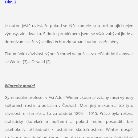
Obr. 2
Je nutno ještě uvést, že pokud se týče chmele jsou rozhodující nejen
výnosy, ale i kvalita. S tímto problémem jsem se však zabýval jinde a
domnívám se, že výsledky těchto zkoumání budou zveřejněny.
Zkoumáním závislosti výnosů chmel na počasí za delší období zabývali
se Winter [3] a Oswald (2).
Winterův model
Gymnasiální profesor v Aši Adolf Winter zkoumal vztahy mezi výnosy
kulturních rostlin a počasím v Čechách. Mezi jiným zkoumal též tyto
závislosti u chmele, a to za období 1896 – 1915. Práce byla řešena
statisticky (korelačním počtem) a pokud mohu posoudit, bez
jakéhokoliv přihlédnutí k ostatním skutečnostem. Winter dospěl
k názoru, že v době od česání chmel až do prosince podmiňují dobré