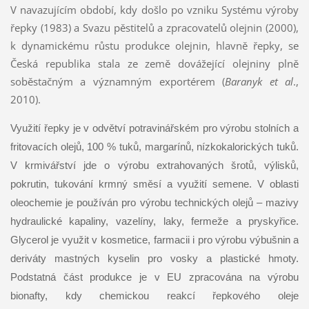
V navazujícím období, kdy došlo po vzniku Systému výroby
řepky (1983) a Svazu pěstitelů a zpracovatelů olejnin (2000),
k dynamickému růstu produkce olejnin, hlavně řepky, se
Česká republika stala ze země dovážející olejniny plně
soběstačným a významným exportérem (
Baranyk et al
.,
2010).
Využití řepky je v odvětví potravinářském pro výrobu stolních a
fritovacích olejů, 100 % tuků, margarínů, nízkokalorických tuků.
V krmivářství jde o výrobu extrahovaných šrotů, výlisků,
pokrutin, tukování krmný směsí a využití semene. V oblasti
oleochemie je používán pro výrobu technických olejů – mazivy
hydraulické kapaliny, vazelíny, laky, fermeže a pryskyřice.
Glycerol je využit v kosmetice, farmacii i pro výrobu výbušnin a
deriváty mastných kyselin pro vosky a plastické hmoty.
Podstatná část produkce je v EU zpracována na výrobu
bionafty, kdy chemickou reakcí řepkového oleje