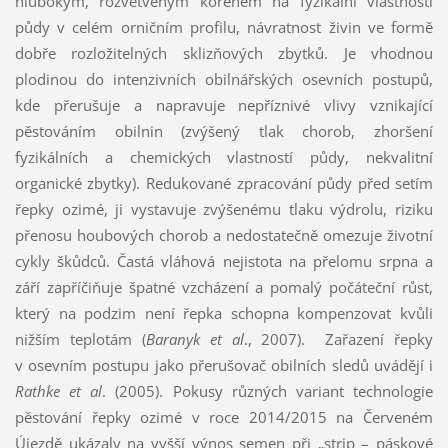
hlubokým, rozvětveným kořenem na fyzikální vlastnosti
půdy v celém orničním profilu, návratnost živin ve formě
dobře rozložitelných sklizňových zbytků. Je vhodnou
plodinou do intenzivních obilnářských osevních postupů,
kde přerušuje a napravuje nepříznivé vlivy vznikající
pěstováním obilnin (zvýšený tlak chorob, zhoršení
fyzikálních a chemických vlastností půdy, nekvalitní
organické zbytky). Redukované zpracování půdy před setím
řepky ozimé, ji vystavuje zvýšenému tlaku výdrolu, riziku
přenosu houbových chorob a nedostatečně omezuje životní
cykly škůdců. Častá vláhová nejistota na přelomu srpna a
září zapříčiňuje špatné vzcházení a pomalý počáteční růst,
který na podzim není řepka schopna kompenzovat kvůli
nižším teplotám (
Baranyk et al
., 2007). Zařazení řepky
v osevním postupu jako přerušovač obilních sledů uvádějí i
Rathke et al
. (2005). Pokusy různých variant technologie
pěstování řepky ozimé v roce 2014/2015 na Červeném
Újezdě ukázaly na vyšší výnos semen při „strip – páskové