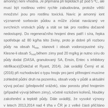
o
amonný) není vhodná. Je přijímána při teplotách již pod 5
C, ale
musí být rostlinou velmi rychle zabudována, protože větší
množství jsou pro rostlinu toxická. Navíc je amonný iont
významně sorbován půdou a může zůstat navázaný ve
svrchních vrstvách půdy a stát se tak pro rostlinu dočasně
nedostupný. Do regeneračního hnojení dnes patří i síra, řepka
spotřebuje až 80 kg/ha této živiny, proto je dobré při rozboru
půdy na obsah N
stanovit i obsah vodorozpustné síry.
min.
Klesne-li obsah S
během zimy pod 20 mg/kg je nutno síru do
vod.
půdy dodat (DASA, granulovaný SA, Ensin, Entec s inhibitory
nitrifikace)(Doležal et Ryant, 2014). Jak uvádějí Černý et al.
(2016) při rozhodování o typu hnojiv pro jarní přihnojení musíme
zohlednit půdní druh na pozemku, obsah vody v půdě a aktuální
vývoj počasí (předpověď srážek), stav porostu před hnojením
(případně vývoji během zimy), včetně rozložení kořenů, hloubky
zakořenění a teplotě půdy. Dále uvádějí, že vysoké výnosy
v letech 2013,2014 nad 4 t/ha v ČR je z velké části přičítáno