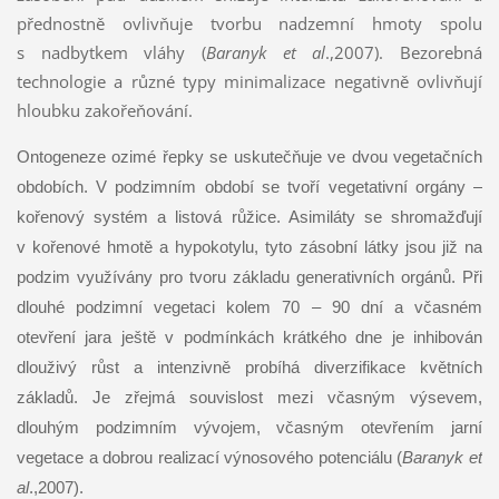
přednostně ovlivňuje tvorbu nadzemní hmoty spolu
s nadbytkem vláhy (
Baranyk et al
.,2007). Bezorebná
technologie a různé typy minimalizace negativně ovlivňují
hloubku zakořeňování.
Ontogeneze ozimé řepky se uskutečňuje ve dvou vegetačních
obdobích. V podzimním období se tvoří vegetativní orgány –
kořenový systém a listová růžice. Asimiláty se shromažďují
v kořenové hmotě a hypokotylu, tyto zásobní látky jsou již na
podzim využívány pro tvoru základu generativních orgánů. Při
dlouhé podzimní vegetaci kolem 70 – 90 dní a včasném
otevření jara ještě v podmínkách krátkého dne je inhibován
dlouživý růst a intenzivně probíhá diverzifikace květních
základů. Je zřejmá souvislost mezi včasným výsevem,
dlouhým podzimním vývojem, včasným otevřením jarní
vegetace a dobrou realizací výnosového potenciálu (
Baranyk et
al
.,2007).