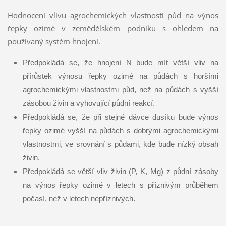
Hodnocení vlivu agrochemických vlastností půd na výnos
řepky ozimé v zemědělském podniku s ohledem na
používaný systém hnojení.
Předpokládá se, že hnojení N bude mít větší vliv na
přírůstek výnosu řepky ozimé na půdách s horšími
agrochemickými vlastnostmi půd, než na půdách s vyšší
zásobou živin a vyhovující půdní reakcí.
Předpokládá se, že při stejné dávce dusíku bude výnos
řepky ozimé vyšší na půdách s dobrými agrochemickými
vlastnostmi, ve srovnání s půdami, kde bude nízký obsah
živin.
Předpokládá se větší vliv živin (P, K, Mg) z půdní zásoby
na výnos řepky ozimé v letech s příznivým průběhem
počasí, než v letech nepříznivých.