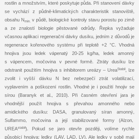
rostlin a množstvím, které poskytuje půda. Při stanovení dávky
se vychází z půdně-klimatických charakteristik stanoviště,
obsahu N
v půdě, biologické kontroly stavu porostu po zimě
min.
a ze znalostí biologie pěstované odrůdy. Řepka vyžaduje
včasnou aplikaci regenerační dávky dusíku, jedním z důvodů je
regenerace kořenového systému při teplotě +2 °C. Vhodná
hnojiva jsou ledek vápenatý 20-25 kg/ha, ledek amonný
s vápencem, močovina v pevné formě. Ztráty dusíku lze
Stabil
odstranit použitím hnojiva s inhibitorem ureázy – Urea
, lze
zvolit i vyšší dávku N bez nebezpečí ztrát volatilizací,
vyplavením a poškození rostlin. Vhodné je i použití hnojiv se
sírou (Baranyk et al., 2010). Při časném otevření jara je
vhodnější použít hnojiva s převahou amonného nebo
amidického dusíku: DASA, granulovaný síran amonný,
Sulfammo, močovina a její stabilizované formy (Alzon,
stabil
UREA
). Pokud se jaro otevře později, volíme rychle
působící hnojiva: ledky (LAV, LAD, LV). Ale ledky v sobě mají