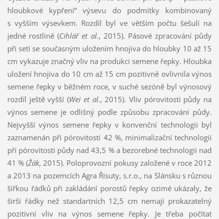
hloubkové kypření“ výsevu do podmítky kombinovaný
s vyšším výsevkem. Rozdíl byl ve větším počtu šešulí na
jedné rostlině (
Cihlář et al
., 2015). Pásové zpracování půdy
při setí se současným uložením hnojiva do hloubky 10 až 15
cm vykazuje značný vliv na produkci semene řepky. Hloubka
uložení hnojiva do 10 cm až 15 cm pozitivně ovlivnila výnos
semene řepky v běžném roce, v suché sezóně byl výnosový
rozdíl ještě vyšší (
Wei et al
., 2015). Vliv pórovitosti půdy na
výnos semene je odlišný podle způsobu zpracování půdy.
Nejvyšší výnos semene řepky v konvenční technologii byl
zaznamenán při pórovitosti 42 %, minimalizační technologii
při pórovitosti půdy nad 43,5 % a bezorebné technologii nad
41 % (
Žák
, 2015). Poloprovozní pokusy založené v roce 2012
a 2013 na pozemcích Agra Řisuty, s.r.o., na Slánsku s různou
šířkou řádků při zakládání porostů řepky ozimé ukázaly, že
širší řádky než standartních 12,5 cm nemají prokazatelný
pozitivní vliv na výnos semene řepky. Je třeba počítat