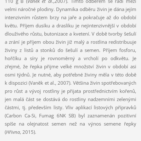
110 g B (
Vaněk et al
.,2007). Tímto odběrem se řadí mezi
velmi náročné plodiny. Dynamika odběru živin je dána jejím
intenzivním růstem brzy na jaře a pokračuje až do období
květu. Příjem dusíku a draslíku je nejintenzivnější v období
dlouživého růstu, butonizace a kvetení. V době tvorby šešulí
a zrání je příjem obou živin již malý a rostlina redistribuuje
živiny z listů a stonků do šešulí a semen. Příjem fosforu,
hořčíku a síry je rovnoměrný a vrcholí po odkvětu. Je
zřejmé, že řepka přijme velké množství živin v období asi
osmi týdnů. Je nutné, aby potřebné živiny měla v této době
k dispozici (Vaněk et al., 2007). Většina živin spotřebovaných
pro růst a vývoj rostliny je přijata prostřednictvím kořenů,
jen malá část se dostává do rostliny nadzemními zelenými
částmi, tj. především listy. Vliv aplikací listových přípravků
(Carbon Ca-Si, Fumag 6NK SB) byl zaznamenán pozitivní
spíše na olejnatost semen než na výnos semene řepky
(
Hřivna
, 2015).