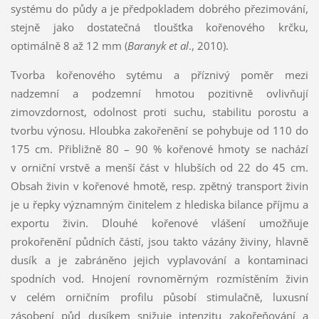
systému do půdy a je předpokladem dobrého přezimování,
stejně jako dostatečná tloušťka kořenového krčku,
optimálně 8 až 12 mm (
Baranyk et al
., 2010).
Tvorba kořenového sytému a příznivý poměr mezi
nadzemní a podzemní hmotou pozitivně ovlivňují
zimovzdornost, odolnost proti suchu, stabilitu porostu a
tvorbu výnosu. Hloubka zakořenění se pohybuje od 110 do
175 cm. Přibližně 80 – 90 % kořenové hmoty se nachází
v orniční vrstvě a menší část v hlubších od 22 do 45 cm.
Obsah živin v kořenové hmotě, resp. zpětný transport živin
je u řepky významným činitelem z hlediska bilance příjmu a
exportu živin. Dlouhé kořenové vlášení umožňuje
prokořenění půdních částí, jsou takto vázány živiny, hlavně
dusík a je zabráněno jejich vyplavování a kontaminaci
spodních vod. Hnojení rovnoměrným rozmístěním živin
v celém orničním profilu působí stimulačně, luxusní
zásobení půd dusíkem snižuje intenzitu zakořeňování a