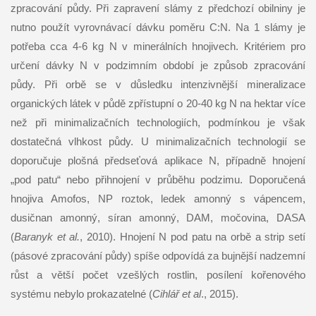
zpracování půdy. Při zapravení slámy z předchozí obilniny je
nutno použít vyrovnávací dávku poměru C:N. Na 1 slámy je
potřeba cca 4-6 kg N v minerálních hnojivech. Kritériem pro
určení dávky N v podzimním období je způsob zpracování
půdy. Při orbě se v důsledku intenzivnější mineralizace
organických látek v půdě zpřístupní o 20-40 kg N na hektar více
než při minimalizačních technologiích, podmínkou je však
dostatečná vlhkost půdy. U minimalizačních technologií se
doporučuje plošná předseťová aplikace N, případně hnojení
„pod patu“ nebo přihnojení v průběhu podzimu. Doporučená
hnojiva Amofos, NP roztok, ledek amonný s vápencem,
dusičnan amonný, síran amonný, DAM, močovina, DASA
(
Baranyk et al.
, 2010). Hnojení N pod patu na orbě a strip setí
(pásové zpracování půdy) spíše odpovídá za bujnější nadzemní
růst a větší počet vzešlých rostlin, posílení kořenového
systému nebylo prokazatelné (
Cihlář et al
., 2015).