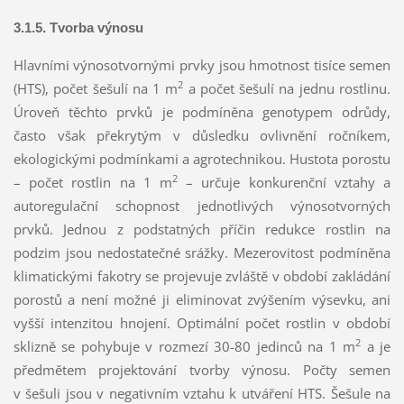
3.1.5. Tvorba výnosu
Hlavními výnosotvornými prvky jsou hmotnost tisíce semen
2
(HTS), počet šešulí na 1 m
a počet šešulí na jednu rostlinu.
Úroveň těchto prvků je podmíněna genotypem odrůdy,
často však překrytým v důsledku ovlivnění ročníkem,
ekologickými podmínkami a agrotechnikou. Hustota porostu
2
– počet rostlin na 1 m
– určuje konkurenční vztahy a
autoregulační schopnost jednotlivých výnosotvorných
prvků. Jednou z podstatných příčin redukce rostlin na
podzim jsou nedostatečné srážky. Mezerovitost podmíněna
klimatickými fakotry se projevuje zvláště v období zakládání
porostů a není možné ji eliminovat zvýšením výsevku, ani
vyšší intenzitou hnojení. Optimální počet rostlin v období
2
sklizně se pohybuje v rozmezí 30-80 jedinců na 1 m
a je
předmětem projektování tvorby výnosu. Počty semen
v šešuli jsou v negativním vztahu k utváření HTS. Šešule na