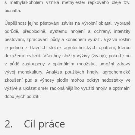
s methylalkoholem vzniká methylester řepkového oleje tzv.
bionafta.
Úspěšnost jejího pěstování závisí na výrobní oblasti, vybrané
odrůdě, předplodině, systému hnojení a ochrany, intenzity
pěstování, zpracování půdy a konečném využití. Výživa rostlin
je jednou z hlavních složek agrotechnických opatření, kterou
dokážeme ovlivnit. Všechny složky výživy (živiny), pokud jsou
v půdě zastoupeny v optimálním množství, umožní zdravý
vývoj monokultury. Analýza použitých hnojiv, agrochemické
zkoušení půd a výnosy plodin mohou odkrýt nedostatky ve
výživě a ukázat směr racionálnějšího využití hnojiv a optimální
dobu jejich použití.
2. Cíl práce