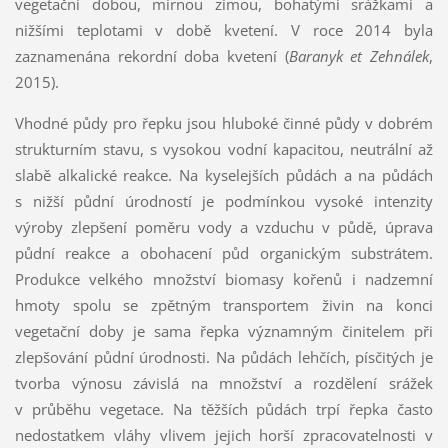
vegetační dobou, mírnou zimou, bohatými srážkami a
nižšími teplotami v době kvetení. V roce 2014 byla
zaznamenána rekordní doba kvetení (
Baranyk et Zehnálek
,
2015).
Vhodné půdy pro řepku jsou hluboké činné půdy v dobrém
strukturním stavu, s vysokou vodní kapacitou, neutrální až
slabě alkalické reakce. Na kyselejších půdách a na půdách
s nižší půdní úrodností je podmínkou vysoké intenzity
výroby zlepšení poměru vody a vzduchu v půdě, úprava
půdní reakce a obohacení půd organickým substrátem.
Produkce velkého množství biomasy kořenů i nadzemní
hmoty spolu se zpětným transportem živin na konci
vegetační doby je sama řepka významným činitelem při
zlepšování půdní úrodnosti. Na půdách lehčích, písčitých je
tvorba výnosu závislá na množství a rozdělení srážek
v průběhu vegetace. Na těžších půdách trpí řepka často
nedostatkem vláhy vlivem jejich horší zpracovatelnosti v