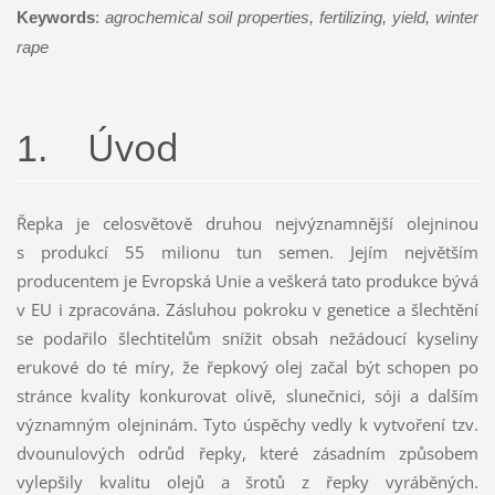
Keywords
:
agrochemical soil properties, fertilizing, yield, winter
rape
Úvod
1.
Řepka je celosvětově druhou nejvýznamnější olejninou
s produkcí 55 milionu tun semen. Jejím největším
producentem je Evropská Unie a veškerá tato produkce bývá
v EU i zpracována. Zásluhou pokroku v genetice a šlechtění
se podařilo šlechtitelům snížit obsah nežádoucí kyseliny
erukové do té míry, že řepkový olej začal být schopen po
stránce kvality konkurovat olivě, slunečnici, sóji a dalším
významným olejninám. Tyto úspěchy vedly k vytvoření tzv.
dvounulových odrůd řepky, které zásadním způsobem
vylepšily kvalitu olejů a šrotů z řepky vyráběných.