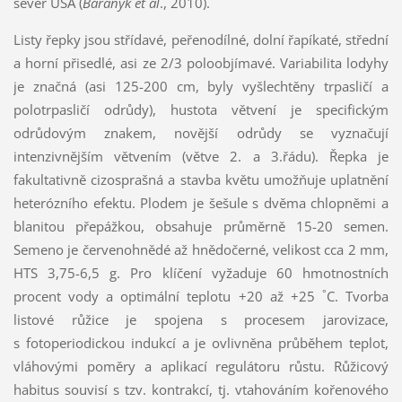
sever USA (
Baranyk et al
., 2010).
Listy řepky jsou střídavé, peřenodílné, dolní řapíkaté, střední
a horní přisedlé, asi ze 2/3 poloobjímavé. Variabilita lodyhy
je značná (asi 125-200 cm, byly vyšlechtěny trpasličí a
polotrpasličí odrůdy), hustota větvení je specifickým
odrůdovým znakem, novější odrůdy se vyznačují
intenzivnějším větvením (větve 2. a 3.řádu). Řepka je
fakultativně cizosprašná a stavba květu umožňuje uplatnění
heterózního efektu. Plodem je šešule s dvěma chlopněmi a
blanitou přepážkou, obsahuje průměrně 15-20 semen.
Semeno je červenohnědé až hnědočerné, velikost cca 2 mm,
HTS 3,75-6,5 g. Pro klíčení vyžaduje 60 hmotnostních
°
procent vody a optimální teplotu +20 až +25
C. Tvorba
listové růžice je spojena s procesem jarovizace,
s fotoperiodickou indukcí a je ovlivněna průběhem teplot,
vláhovými poměry a aplikací regulátoru růstu. Růžicový
habitus souvisí s tzv. kontrakcí, tj. vtahováním kořenového