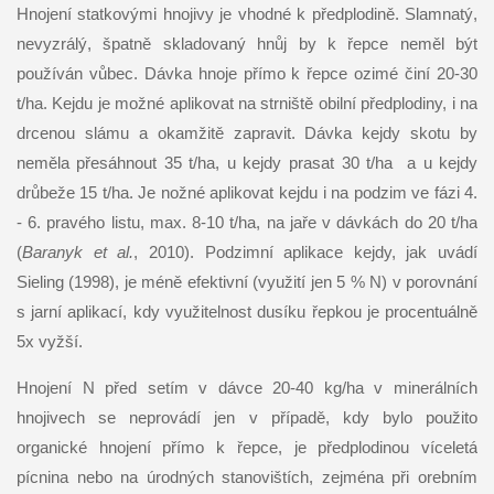
Hnojení statkovými hnojivy je vhodné k předplodině. Slamnatý,
nevyzrálý, špatně skladovaný hnůj by k řepce neměl být
používán vůbec. Dávka hnoje přímo k řepce ozimé činí 20-30
t/ha. Kejdu je možné aplikovat na strniště obilní předplodiny, i na
drcenou slámu a okamžitě zapravit. Dávka kejdy skotu by
neměla přesáhnout 35 t/ha, u kejdy prasat 30 t/ha a u kejdy
drůbeže 15 t/ha. Je nožné aplikovat kejdu i na podzim ve fázi 4.
- 6. pravého listu, max. 8-10 t/ha, na jaře v dávkách do 20 t/ha
(
Baranyk et al.
, 2010). Podzimní aplikace kejdy, jak uvádí
Sieling (1998), je méně efektivní (využití jen 5 % N) v porovnání
s jarní aplikací, kdy využitelnost dusíku řepkou je procentuálně
5x vyžší.
Hnojení N před setím v dávce 20-40 kg/ha v minerálních
hnojivech se neprovádí jen v případě, kdy bylo použito
organické hnojení přímo k řepce, je předplodinou víceletá
pícnina nebo na úrodných stanovištích, zejména při orebním