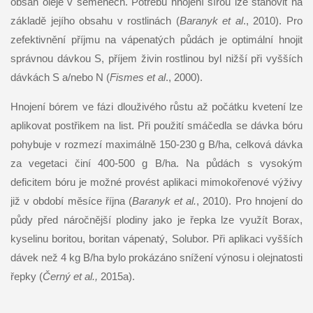
obsah oleje v semenech. Potřebu hnojení sírou lze stanovit na
základě jejího obsahu v rostlinách (
Baranyk et al
., 2010). Pro
zefektivnění příjmu na vápenatých půdách je optimální hnojit
správnou dávkou S, příjem živin rostlinou byl nižší při vyšších
dávkách S a/nebo N (
Fismes et al
., 2000).
Hnojení bórem ve fázi dlouživého růstu až počátku kvetení lze
aplikovat postřikem na list. Při použití smáčedla se dávka bóru
pohybuje v rozmezí maximálně 150-230 g B/ha, celková dávka
za vegetaci činí 400-500 g B/ha. Na půdách s vysokým
deficitem bóru je možné provést aplikaci mimokořenové výživy
již v období měsíce října (
Baranyk et al.
, 2010). Pro hnojení do
půdy před náročnější plodiny jako je řepka lze využít Borax,
kyselinu boritou, boritan vápenatý, Solubor. Při aplikaci vyšších
dávek než 4 kg B/ha bylo prokázáno snížení výnosu i olejnatosti
řepky (
Černý et al.,
2015a).