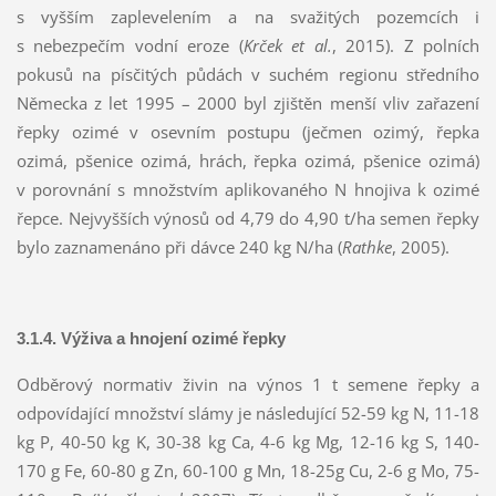
s vyšším zaplevelením a na svažitých pozemcích i
s nebezpečím vodní eroze (
Krček et al.
, 2015). Z polních
pokusů na písčitých půdách v suchém regionu středního
Německa z let 1995 – 2000 byl zjištěn menší vliv zařazení
řepky ozimé v osevním postupu (ječmen ozimý, řepka
ozimá, pšenice ozimá, hrách, řepka ozimá, pšenice ozimá)
v porovnání s množstvím aplikovaného N hnojiva k ozimé
řepce. Nejvyšších výnosů od 4,79 do 4,90 t/ha semen řepky
bylo zaznamenáno při dávce 240 kg N/ha (
Rathke
, 2005).
3.1.4. Výživa a hnojení ozimé řepky
Odběrový normativ živin na výnos 1 t semene řepky a
odpovídající množství slámy je následující 52-59 kg N, 11-18
kg P, 40-50 kg K, 30-38 kg Ca, 4-6 kg Mg, 12-16 kg S, 140-
170 g Fe, 60-80 g Zn, 60-100 g Mn, 18-25g Cu, 2-6 g Mo, 75-