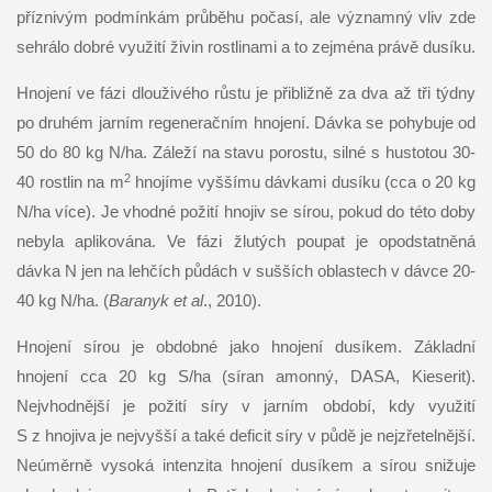
příznivým podmínkám průběhu počasí, ale významný vliv zde
sehrálo dobré využití živin rostlinami a to zejména právě dusíku.
Hnojení ve fázi dlouživého růstu je přibližně za dva až tři týdny
po druhém jarním regeneračním hnojení. Dávka se pohybuje od
50 do 80 kg N/ha. Záleží na stavu porostu, silné s hustotou 30-
2
40 rostlin na m
hnojíme vyššímu dávkami dusíku (cca o 20 kg
N/ha více). Je vhodné požití hnojiv se sírou, pokud do této doby
nebyla aplikována. Ve fázi žlutých poupat je opodstatněná
dávka N jen na lehčích půdách v sušších oblastech v dávce 20-
40 kg N/ha. (
Baranyk et al
., 2010).
Hnojení sírou je obdobné jako hnojení dusíkem. Základní
hnojení cca 20 kg S/ha (síran amonný, DASA, Kieserit).
Nejvhodnější je požití síry v jarním období, kdy využití
S z hnojiva je nejvyšší a také deficit síry v půdě je nejzřetelnější.
Neúměrně vysoká intenzita hnojení dusíkem a sírou snižuje