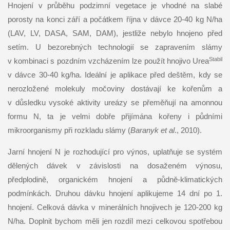
Hnojení v průběhu podzimní vegetace je vhodné na slabé
porosty na konci září a počátkem října v dávce 20-40 kg N/ha
(LAV, LV, DASA, SAM, DAM), jestliže nebylo hnojeno před
setím. U bezorebných technologií se zapravením slámy
Stabil
v kombinaci s pozdním vzcházením lze použít hnojivo Urea
v dávce 30-40 kg/ha. Ideální je aplikace před deštěm, kdy se
nerozložené molekuly močoviny dostávají ke kořenům a
v důsledku vysoké aktivity ureázy se přeměňují na amonnou
formu N, ta je velmi dobře přijímána kořeny i půdními
mikroorganismy při rozkladu slámy (
Baranyk et al
., 2010).
Jarní hnojení N je rozhodující pro výnos, uplatňuje se systém
dělených dávek v závislosti na dosaženém výnosu,
předplodině, organickém hnojení a půdně-klimatických
podmínkách. Druhou dávku hnojení aplikujeme 14 dní po 1.
hnojení. Celková dávka v minerálních hnojivech je 120-200 kg
N/ha. Doplnit bychom měli jen rozdíl mezi celkovou spotřebou