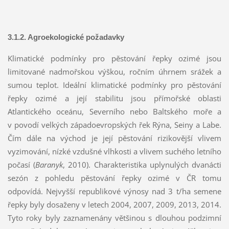
3.1.2. Agroekologické požadavky
Klimatické podmínky pro pěstování řepky ozimé jsou
limitované nadmořskou výškou, ročním úhrnem srážek a
sumou teplot. Ideální klimatické podmínky pro pěstování
řepky ozimé a její stabilitu jsou přímořské oblasti
Atlantického oceánu, Severního nebo Baltského moře a
v povodí velkých západoevropských řek Rýna, Seiny a Labe.
Čím dále na východ je její pěstování rizikovější vlivem
vyzimování, nízké vzdušné vlhkosti a vlivem suchého letního
počasí (
Baranyk
, 2010). Charakteristika uplynulých dvanácti
sezón z pohledu pěstování řepky ozimé v ČR tomu
odpovídá. Nejvyšší republikové výnosy nad 3 t/ha semene
řepky byly dosaženy v letech 2004, 2007, 2009, 2013, 2014.
Tyto roky byly zaznamenány většinou s dlouhou podzimní