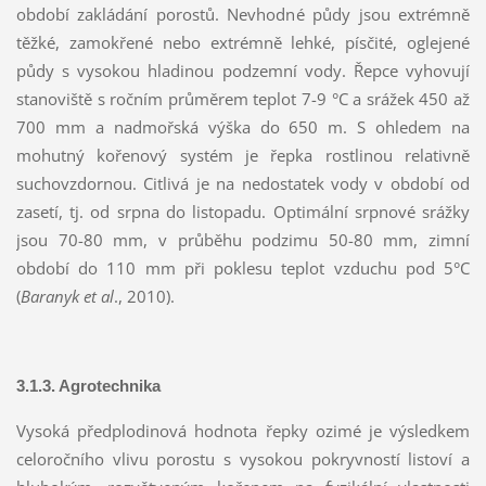
období zakládání porostů. Nevhodné půdy jsou extrémně
těžké, zamokřené nebo extrémně lehké, písčité, oglejené
půdy s vysokou hladinou podzemní vody. Řepce vyhovují
stanoviště s ročním průměrem teplot 7-9 °C a srážek 450 až
700 mm a nadmořská výška do 650 m. S ohledem na
mohutný kořenový systém je řepka rostlinou relativně
suchovzdornou. Citlivá je na nedostatek vody v období od
zasetí, tj. od srpna do listopadu. Optimální srpnové srážky
jsou 70-80 mm, v průběhu podzimu 50-80 mm, zimní
období do 110 mm při poklesu teplot vzduchu pod 5°C
(
Baranyk et al
., 2010).
3.1.3. Agrotechnika
Vysoká předplodinová hodnota řepky ozimé je výsledkem
celoročního vlivu porostu s vysokou pokryvností listoví a