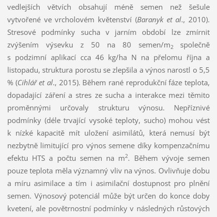
vedlejších větvích obsahují méně semen než šešule
vytvořené ve vrcholovém květenství (
Baranyk et al
., 2010).
Stresové podmínky sucha v jarním období lze zmírnit
zvýšením výsevku z 50 na 80 semen/m
společně
2
s podzimní aplikací cca 46 kg/ha N na přelomu října a
listopadu, struktura porostu se zlepšila a výnos narostl o 5,5
% (
Cihlář et al
., 2015). Během rané reprodukční fáze teplota,
dopadající záření a stres ze sucha a interakce mezi těmito
proměnnými určovaly strukturu výnosu. Nepříznivé
podmínky (déle trvající vysoké teploty, sucho) mohou vést
k nízké kapacitě mít uložení asimilátů, která nemusí být
nezbytně limitující pro výnos semene díky kompenzačnímu
2
efektu HTS a počtu semen na m
. Během vývoje semen
pouze teplota měla významný vliv na výnos. Ovlivňuje dobu
a míru asimilace a tím i asimilační dostupnost pro plnění
semen. Výnosový potenciál může být určen do konce doby
kvetení, ale povětrnostní podmínky v následných růstových