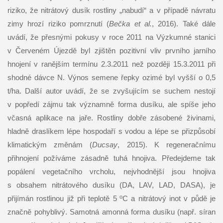
riziko, že nitrátový dusík rostliny „nabudí“ a v případě návratu
zimy hrozí riziko pomrznutí (
Bečka et al.
, 2016). Také dále
uvádí, že přesnými pokusy v roce 2011 na Výzkumné stanici
v Červeném Újezdě byl zjištěn pozitivní vliv prvního jarního
hnojení v ranějším termínu 2.3.2011 než později 15.3.2011 při
shodné dávce N. Výnos semene řepky ozimé byl vyšší o 0,5
t/ha. Další autor uvádí, že se zvyšujícím se suchem nestojí
v popředí zájmu tak významně forma dusíku, ale spíše jeho
včasná aplikace na jaře. Rostliny dobře zásobené živinami,
hladně draslíkem lépe hospodaří s vodou a lépe se přizpůsobí
klimatickým změnám (
Ducsay
, 2015). K regeneračnímu
přihnojení požíváme zásadně tuhá hnojiva. Předejdeme tak
popálení vegetačního vrcholu, nejvhodnější jsou hnojiva
s obsahem nitrátového dusíku (DA, LAV, LAD, DASA), je
o
přijímán rostlinou již při teplotě 5
C a nitrátový inot v půdě je
značně pohyblivý. Samotná amonná forma dusíku (např. síran