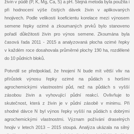
živin v půdě (P, K, Mg, Ca, S) a pH. Stejná metoda byla použita i
při hodnocení výše čistých dávek živin v aplikovaných
hnojivech. Podle velikosti koeficientu korelace mezi výnosem
semene řepky ozimé a zkoumaných prvků bylo stanoveno
pořadí důležitosti živin pro výnos semene. Zkoumána byla
časová řada 2011 - 2015 a analyzovaná plocha ozimé řepky
v každém roce dosahovala průměrné plochy 190 ha, rozdělené
do 10 půdních bloků.
Potvrdil se předpoklad, že hnojení N bude mít větší vliv na
přírůstek výnosu řepky ozimé na půdách s horšími
agrochemickými vlastnostmi půd, než na půdách s vyšší
zásobou živin a vyhovující půdní reakcí. Ovlivňuje to
skutečnost, která z živin je v půdní zásobě v minimu. Při
shodné dávce N byl výnos řepky vyšší na půdách s dobrými
agrochemickými vlastnostmi. Význam požívání draselných
hnojiv v letech 2013 – 2015 stoupá. Analýza ukázala na silný