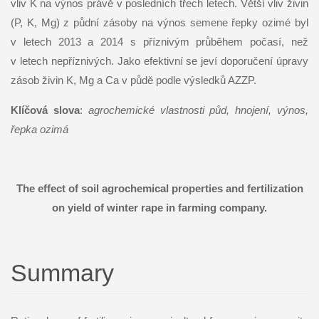
vliv K na výnos právě v posledních třech letech. Větší vliv živin
(P, K, Mg) z půdní zásoby na výnos semene řepky ozimé byl
v letech 2013 a 2014 s příznivým průběhem počasí, než
v letech nepříznivých. Jako efektivní se jeví doporučení úpravy
zásob živin K, Mg a Ca v půdě podle výsledků AZZP.
Klíčová slova
:
agrochemické vlastnosti půd, hnojení, výnos,
řepka ozimá
The effect of soil agrochemical properties and fertilization
on yield of winter rape in farming company.
Summary