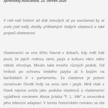
zpravodaj AGRObase, 25. červen 2020
V celé naší historii od dob minulých až po současnost by se
zcela jistě našly desítky příkladných českých vlastenců a také
projevů vlastenectví.
Vlastenectví se více šířilo hlavně v dobách, kdy měli lidé
pocit, že jejich rodnou zemi, jazyk a kulturu něco nebo
někdo ohrožuje. Mívalo také mnoho různých podob. Od
hrdosti po ochranu českého jazyka až k bojům na
barikádách či v parlamentu. Za vlastence je potom
označován člověk hrdý na svou zem i jazyk. Mně však v
hlavě nejvíce uvízla jako podoba vlastenců a vlastenectví
vyjádřená románem Aloise Jiráska “F. L. Věk” a umocněná
jeho televizní adaptací. V tomto historickém románu se vše