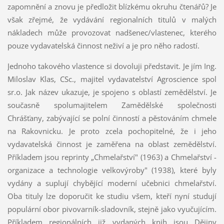
zapomnění a znovu je předložit blízkému okruhu čtenářů? Je
však zřejmé, že vydávání regionalních titulů v malých
nákladech může provozovat nadšenec/vlastenec, kterého
pouze vydavatelská činnost neživí a je pro něho radostí.
Jednoho takového vlastence si dovoluji představit. Je jím Ing.
Miloslav Klas, CSc., majitel vydavatelství Agroscience spol
sr.o. Jak název ukazuje, je spojeno s oblastí zemědělství. Je
současně spolumajitelem Zamědělské společnosti
Chrášťany, zabývající se polní činností a pěstováním chmele
na Rakovnicku. Je proto zcela pochopitelné, že i jeho
vydavatelská činnost je zaměřena na oblast zemědělství.
Příkladem jsou reprinty „Chmelařství" (1963) a Chmelařství -
organizace a technologie velkovýroby" (1938), které byly
vydány a suplují chybějící moderní učebnici chmelařství.
Oba tituly lze doporučit ke studiu všem, kteří nyní studují
populární obor pivovarník-sladovník, stejně jako vyučujícím.
Příkladem regionálních již vydaných knih jsou Dějiny