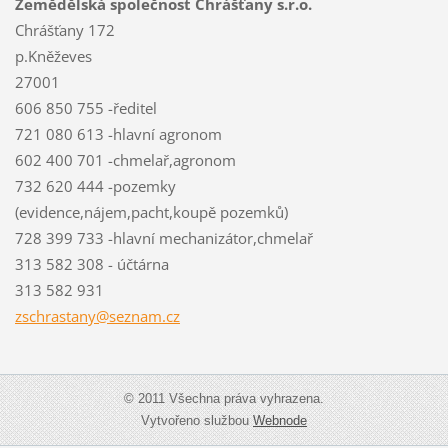
Zemědělská společnost Chrášťany s.r.o.
Chrášťany 172
p.Kněževes
27001
606 850 755 -ředitel
721 080 613 -hlavní agronom
602 400 701 -chmelař,agronom
732 620 444 -pozemky
(evidence,nájem,pacht,koupě pozemků)
728 399 733 -hlavní mechanizátor,chmelař
313 582 308 - účtárna
313 582 931
zschrast
any@sezn
am.cz
© 2011 Všechna práva vyhrazena.
Vytvořeno službou
Webnode