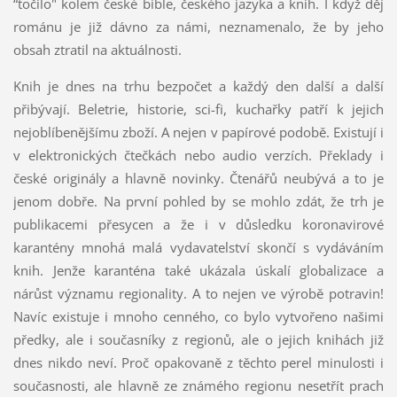
“točilo" kolem české bible, českého jazyka a knih. I když děj
románu je již dávno za námi, neznamenalo, že by jeho
obsah ztratil na aktuálnosti.
Knih je dnes na trhu bezpočet a každý den další a další
přibývají. Beletrie, historie, sci-fi, kuchařky patří k jejich
nejoblíbenějšímu zboží. A nejen v papírové podobě. Existují i
v elektronických čtečkách nebo audio verzích. Překlady i
české originály a hlavně novinky. Čtenářů neubývá a to je
jenom dobře. Na první pohled by se mohlo zdát, že trh je
publikacemi přesycen a že i v důsledku koronavirové
karantény mnohá malá vydavatelství skončí s vydáváním
knih. Jenže karanténa také ukázala úskalí globalizace a
nárůst významu regionality. A to nejen ve výrobě potravin!
Navíc existuje i mnoho cenného, co bylo vytvořeno našimi
předky, ale i současníky z regionů, ale o jejich knihách již
dnes nikdo neví. Proč opakovaně z těchto perel minulosti i
současnosti, ale hlavně ze známého regionu nesetřít prach