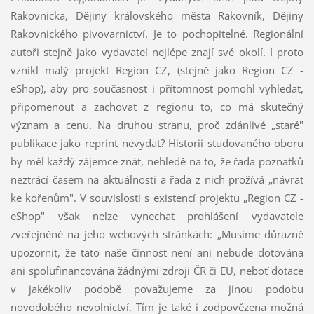
Rakovnicka, Dějiny královského města Rakovník, Dějiny
Rakovnického pivovarnictví. Je to pochopitelné. Regionální
autoři stejně jako vydavatel nejlépe znají své okolí. I proto
vznikl malý projekt Region CZ, (stejně jako Region CZ -
eShop), aby pro současnost i přítomnost pomohl vyhledat,
připomenout a zachovat z regionu to, co má skutečný
význam a cenu. Na druhou stranu, proč zdánlivé „staré"
publikace jako reprint nevydat? Historii studovaného oboru
by měl každý zájemce znát, nehledě na to, že řada poznatků
neztrácí časem na aktuálnosti a řada z nich prožívá „návrat
ke kořenům". V souvislosti s existencí projektu „Region CZ -
eShop" však nelze vynechat prohlášení vydavatele
zveřejněné na jeho webových stránkách: „Musíme důrazně
upozornit, že tato naše činnost není ani nebude dotována
ani spolufinancována žádnými zdroji ČR či EU, neboť dotace
v jakékoliv podobě považujeme za jinou podobu
novodobého nevolnictví. Tím je také i zodpovězena možná