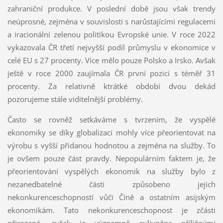
zahraniční produkce. V poslední době jsou však trendy
neúprosné, zejména v souvislosti s narůstajícími regulacemi
a iracionální zelenou politikou Evropské unie. V roce 2022
vykazovala ČR třetí nejvyšší podíl průmyslu v ekonomice v
celé EU s 27 procenty. Více mělo pouze Polsko a Irsko. Avšak
ještě v roce 2000 zaujímala ČR první pozici s téměř 31
procenty. Za relativně ktrátké období dvou dekád
pozorujeme stále viditelnější problémy.
Často se rovněž setkáváme s tvrzením, že vyspělé
ekonomiky se díky globalizaci mohly více přeorientovat na
výrobu s vyšší přidanou hodnotou a zejména na služby. To
je ovšem pouze část pravdy. Nepopulárním faktem je, že
přeorientování vyspělých ekonomik na služby bylo z
nezanedbatelné části způsobeno jejich
nekonkurenceschopností vůči Číně a ostatním asijským
ekonomikám. Tato nekonkurenceschopnost je zčásti
přirozená, avšak je významně ovlivněna přílišnými