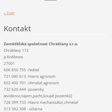
« Zpět
Kontakt
Zemědělská společnost Chrášťany s.r.o.
Chrášťany 172
p.Kněževes
27001
606 850 755 -ředitel
721 080 613 -hlavní agronom
602 400 701 -chmelař,agronom
732 620 444 -pozemky
(evidence,nájem,pacht,koupě pozemků)
728 399 733 -hlavní mechanizátor,chmelař
313 582 308 - účtárna