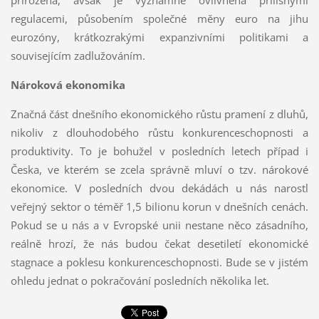
regulacemi, působením společné měny euro na jihu
eurozóny, krátkozrakými expanzivními politikami a
souvisejícím zadlužováním.
Nároková ekonomika
Značná část dnešního ekonomického růstu pramení z dluhů,
nikoliv z dlouhodobého růstu konkurenceschopnosti a
produktivity. To je bohužel v posledních letech případ i
Česka, ve kterém se zcela správně mluví o tzv. nárokové
ekonomice. V posledních dvou dekádách u nás narostl
veřejný sektor o téměř 1,5 bilionu korun v dnešních cenách.
Pokud se u nás a v Evropské unii nestane něco zásadního,
reálně hrozí, že nás budou čekat desetiletí ekonomické
stagnace a poklesu konkurenceschopnosti. Bude se v jistém
ohledu jednat o pokračování posledních několika let.