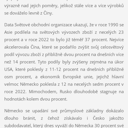
výrazně nad jejich poměry, jelikož stále více a více výrobků
se dováželo levně z Číny.
Data Světové obchodní organizace ukazují, že v roce 1990 se
Asie podílela na světových vývozech zboží z necelých 23
procent a v roce 2022 to bylo již téměř 37 procent. Nejvíce
akcelerovala Čína, které se podařilo zvýšit svůj celosvětový
podíl vývozu zboží z přibližně dvou procent na dnešních více
než 14 procent. Tyto podíly byly zvýšeny zejména na úkor
USA, které poklesly z 11-12 procent na dnešních přibližně
osm procent, a ekonomik Evropské unie, jejichž hlavní
velmoc Německo poklesla z 12 na necelých sedm procent v
roce 2022. Mimochodem, Rusko dlouhodobě stagnuje na
hodnotách kolem dvou procent.
Německo se upadání své průmyslové základny dokázalo
dlouho bránit, z čehož získávalo i Česko jakožto
subdodavatel, který dnes vyváží do Německa 30 procent své