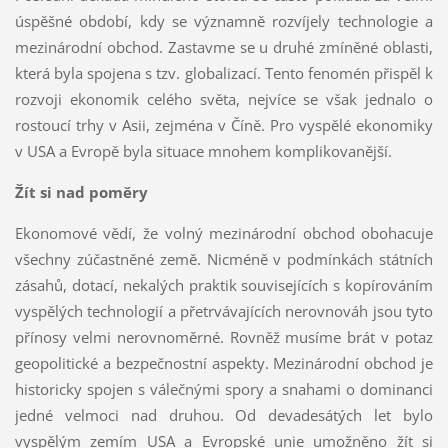
úspěšné období, kdy se významně rozvíjely technologie a
mezinárodní obchod. Zastavme se u druhé zmíněné oblasti,
která byla spojena s tzv. globalizací. Tento fenomén přispěl k
rozvoji ekonomik celého světa, nejvíce se však jednalo o
rostoucí trhy v Asii, zejména v Číně. Pro vyspělé ekonomiky
v USA a Evropě byla situace mnohem komplikovanější.
Žít si nad poměry
Ekonomové vědí, že volný mezinárodní obchod obohacuje
všechny zúčastněné země. Nicméně v podmínkách státních
zásahů, dotací, nekalých praktik souvisejících s kopírováním
vyspělých technologií a přetrvávajících nerovnováh jsou tyto
přínosy velmi nerovnoměrné. Rovněž musíme brát v potaz
geopolitické a bezpečnostní aspekty. Mezinárodní obchod je
historicky spojen s válečnými spory a snahami o dominanci
jedné velmoci nad druhou. Od devadesátých let bylo
vyspělým zemím USA a Evropské unie umožněno žít si