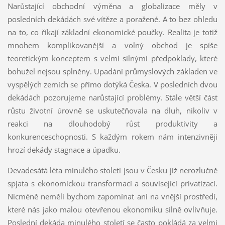
Narůstající obchodní výměna a globalizace měly v
posledních dekádách své vítěze a poražené. A to bez ohledu
na to, co říkají základní ekonomické poučky. Realita je totiž
mnohem komplikovanější a volný obchod je spíše
teoretickým konceptem s velmi silnými předpoklady, které
bohužel nejsou splněny. Upadání průmyslových základen ve
vyspělých zemích se přímo dotýká Česka. V posledních dvou
dekádách pozorujeme narůstající problémy. Stále větší část
růstu životní úrovně se uskutečňovala na dluh, nikoliv v
reakci na dlouhodobý růst produktivity a
konkurenceschopnosti. S každým rokem nám intenzivněji
hrozí dekády stagnace a úpadku.
Devadesátá léta minulého století jsou v Česku již nerozlučně
spjata s ekonomickou transformací a související privatizací.
Nicméně neměli bychom zapomínat ani na vnější prostředí,
které nás jako malou otevřenou ekonomiku silně ovlivňuje.
Poslední dekáda minulého století se často pokládá za velmi