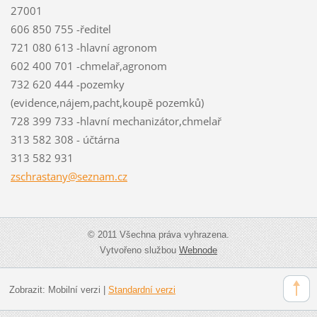
27001
606 850 755 -ředitel
721 080 613 -hlavní agronom
602 400 701 -chmelař,agronom
732 620 444 -pozemky
(evidence,nájem,pacht,koupě pozemků)
728 399 733 -hlavní mechanizátor,chmelař
313 582 308 - účtárna
313 582 931
zschrast
any@sezn
am.cz
© 2011 Všechna práva vyhrazena.
Vytvořeno službou
Webnode
Zobrazit:
Mobilní verzi
|
Standardní verzi