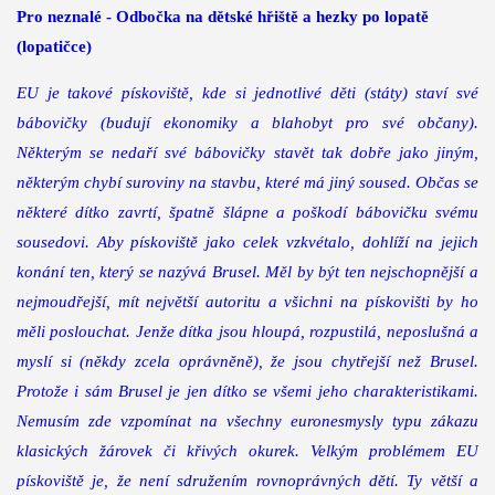
Pro neznalé - Odbočka na dětské hřiště a hezky po lopatě
(lopatičce)
EU je takové pískoviště, kde si jednotlivé děti (státy) staví své
bábovičky (budují ekonomiky a blahobyt pro své občany).
Některým se nedaří své bábovičky stavět tak dobře jako jiným,
některým chybí suroviny na stavbu, které má jiný soused. Občas se
některé dítko zavrtí, špatně šlápne a poškodí bábovičku svému
sousedovi. Aby pískoviště jako celek vzkvétalo, dohlíží na jejich
konání ten, který se nazývá Brusel. Měl by být ten nejschopnější a
nejmoudřejší, mít největší autoritu a všichni na pískovišti by ho
měli poslouchat. Jenže dítka jsou hloupá, rozpustilá, neposlušná a
myslí si (někdy zcela oprávněně), že jsou chytřejší než Brusel.
Protože i sám Brusel je jen dítko se všemi jeho charakteristikami.
Nemusím zde vzpomínat na všechny euronesmysly typu zákazu
klasických žárovek či křivých okurek. Velkým problémem EU
pískoviště je, že není sdružením rovnoprávných dětí. Ty větší a