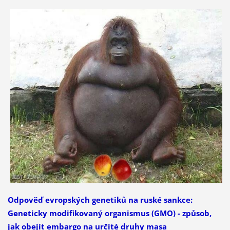
Odpověď evropských genetiků na ruské sankce:
Geneticky modifikovaný organismus (GMO) - způsob,
jak obejít embargo na určité druhy masa