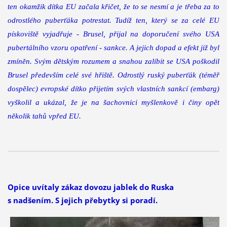
ten okamžik dítka EU začala křičet, že to se nesmí a je třeba za to
odrostlého puberťáka potrestat. Tudíž ten, který se za celé EU
pískoviště vyjadřuje - Brusel, přijal na doporučení svého USA
pubertálního vzoru opatření - sankce. A jejich dopad a efekt již byl
zmíněn. Svým dětským rozumem a snahou zalíbit se USA poškodil
Brusel především celé své hřiště. Odrostlý ruský puberťák (téměř
dospělec) evropské dítko přijetím svých vlastních sankcí (embarg)
vyškolil a ukázal, že je na šachovnici myšlenkově i činy opět
několik tahů vpřed EU.
Opice uvítaly zákaz dovozu jablek do Ruska
s nadšením. S jejich přebytky si poradí.