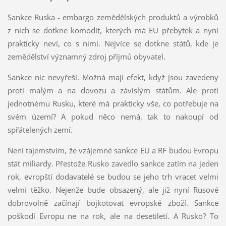
Sankce Ruska - embargo zemědělských produktů a výrobků
z nich se dotkne komodit, kterých má EU přebytek a nyní
prakticky neví, co s nimi. Nejvíce se dotkne států, kde je
zemědělství významný zdroj příjmů obyvatel.
Sankce nic nevyřeší. Možná mají efekt, když jsou zavedeny
proti malým a na dovozu a závislým státům. Ale proti
jednotnému Rusku, které má prakticky vše, co potřebuje na
svém území? A pokud něco nemá, tak to nakoupí od
spřátelených zemí.
Není tajemstvím, že vzájemné sankce EU a RF budou Evropu
stát miliardy. Přestože Rusko zavedlo sankce zatím na jeden
rok, evropští dodavatelé se budou se jeho trh vracet velmi
velmi těžko. Nejenže bude obsazený, ale již nyní Rusové
dobrovolně začínají bojkotovat evropské zboží. Sankce
poškodí Evropu ne na rok, ale na desetiletí. A Rusko? To