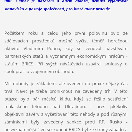
unií. Článek je názorem a dílem autora, nemusí vyjadřovat
stanovisko a postoje společností, pro které autor pracuje.
Počátkem roku a celou jeho první polovinu bylo ze
sdělovacích prostředků možné vyčíst téměř horečnou
aktivitu Vladimira Putina, kdy se věnoval návštěvám
partnerských států a významným ekonomickým hráčům -
státům BRICS. Při svých návštěvách uzavíral smlouvy o
spolupráci a vzájemném obchodu.
Mít dohody je základem, ale uvedení do praxe nějaký čas
trvá. Navíc je třeba proniknout na zavedený trh. V této
otázce bylo pár měsíců klidu, když se řešilo sestřelení
malajského letounu nad Ukrajinou. I přes jakékoliv
objektivní závěry z vyšetřování této nehody a pod různými
záminkami byly zavedeny sankce proti RF. Rusko -
nejvýznamnější člen seskupení BRICS byl ze strany západu a