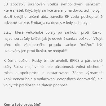
EU zpočátku šikanován vcelku symbolickými sankcemi,
které snášel. Když byly sankce uvaleny na dovoz technologií,
zboží dvojího určení atd., zavedla RF zcela pochopitelně
odvetné sankce. Embarga na dovoz. A ledy se hnuly...
Státy, které velkohubě volaly po sankcích proti Rusku,
najednou začaly kvičet, jak je odvetné sankce poškodí. Vždyť
přeci dle všeobecného proudu sankce "můžou" být
uvalovány jen proti Rusku, ne naopak!!
K čemu došlo... Ruský trh se uvolnil, BRICS a partnerské
státy Ruska mají volné pole působnosti, volná obchodní
místa a spolupráce je nastartována. Žádné významné
konkurenční boje a vytlačování evropských dodavatelů, ale
volný trh předložen na zlatém podnose.
Komu toto prospělo?