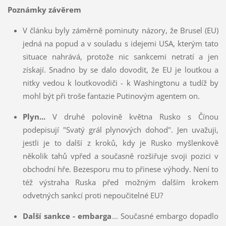
Poznámky závěrem
V článku byly záměrně pominuty názory, že Brusel (EU)
jedná na popud a v souladu s idejemi USA, kterým tato
situace nahrává, protože nic sankcemi netratí a jen
získají. Snadno by se dalo dovodit, že EU je loutkou a
nitky vedou k loutkovodiči - k Washingtonu a tudíž by
mohl být při troše fantazie Putinovým agentem on.
Plyn...
V druhé polovině května Rusko s Čínou
podepisují "Svatý grál plynových dohod". Jen uvažuji,
jestli je to další z kroků, kdy je Rusko myšlenkově
několik tahů vpřed a současně rozšiřuje svoji pozici v
obchodní hře. Bezesporu mu to přinese výhody. Není to
též výstraha Ruska před možným dalším krokem
odvetných sankcí proti nepoučitelné EU?
Další sankce - embarga
... Současné embargo dopadlo