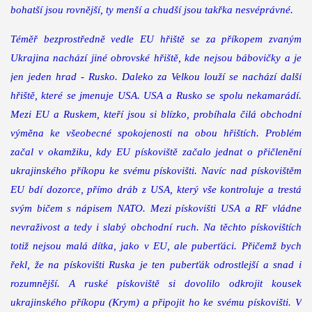
bohatší jsou rovnější, ty menší a chudší jsou takřka nesvéprávné.
Téměř bezprostředně vedle EU hřiště se za příkopem zvaným
Ukrajina nachází jiné obrovské hřiště, kde nejsou bábovičky a je
jen jeden hrad - Rusko. Daleko za Velkou louží se nachází další
hřiště, které se jmenuje USA. USA a Rusko se spolu nekamarádí.
Mezi EU a Ruskem, kteří jsou si blízko, probíhala čilá obchodní
výměna ke všeobecné spokojenosti na obou hřištích. Problém
začal v okamžiku, kdy EU pískoviště začalo jednat o přičlenění
ukrajinského příkopu ke svému pískovišti. Navíc nad pískovištěm
EU bdí dozorce, přímo dráb z USA, který vše kontroluje a trestá
svým bičem s nápisem NATO. Mezi pískovišti USA a RF vládne
nevraživost a tedy i slabý obchodní ruch. Na těchto pískovištích
totiž nejsou malá dítka, jako v EU, ale puberťáci. Přičemž bych
řekl, že na pískovišti Ruska je ten puberťák odrostlejší a snad i
rozumnější. A ruské pískoviště si dovolilo odkrojit kousek
ukrajinského příkopu (Krym) a připojit ho ke svému pískovišti. V