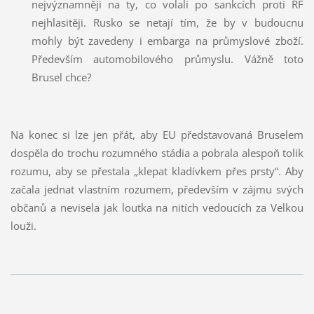
nejvýznamněji na ty, co volali po sankcích proti RF
nejhlasitěji. Rusko se netají tím, že by v budoucnu
mohly být zavedeny i embarga na průmyslové zboží.
Především automobilového průmyslu. Vážně toto
Brusel chce?
Na konec si lze jen přát, aby EU představovaná Bruselem
dospěla do trochu rozumného stádia a pobrala alespoň tolik
rozumu, aby se přestala „klepat kladívkem přes prsty“. Aby
začala jednat vlastním rozumem, především v zájmu svých
občanů a nevisela jak loutka na nitích vedoucích za Velkou
louži.