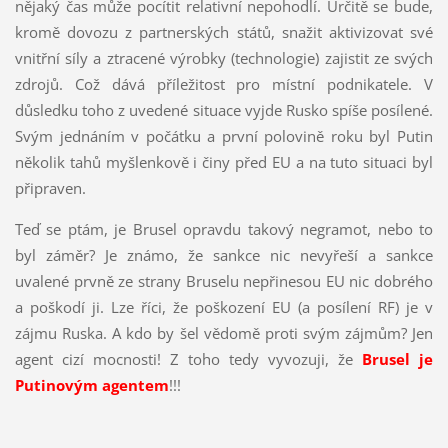
nějaký čas může pocítit relativní nepohodlí. Určitě se bude,
kromě dovozu z partnerských států, snažit aktivizovat své
vnitřní síly a ztracené výrobky (technologie) zajistit ze svých
zdrojů. Což dává příležitost pro místní podnikatele. V
důsledku toho z uvedené situace vyjde Rusko spíše posílené.
Svým jednáním v počátku a první polovině roku byl Putin
několik tahů myšlenkově i činy před EU a na tuto situaci byl
připraven.
Teď se ptám, je Brusel opravdu takový negramot, nebo to
byl záměr? Je známo, že sankce nic nevyřeší a sankce
uvalené prvně ze strany Bruselu nepřinesou EU nic dobrého
a poškodí ji. Lze říci, že poškození EU (a posílení RF) je v
zájmu Ruska. A kdo by šel vědomě proti svým zájmům? Jen
agent cizí mocnosti! Z toho tedy vyvozuji, že
Brusel je
Putinovým agentem
!!!