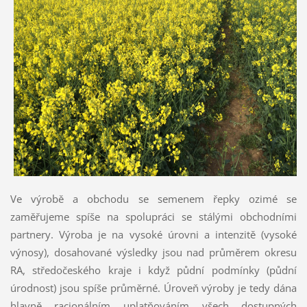
Ve výrobě a obchodu se semenem řepky ozimé se
zaměřujeme spíše na spolupráci se stálými obchodními
partnery. Výroba je na vysoké úrovni a intenzitě (vysoké
výnosy), dosahované výsledky jsou nad průměrem okresu
RA, středočeského kraje i když půdní podmínky (půdní
úrodnost) jsou spíše průměrné. Úroveň výroby je tedy dána
hlavně racionálním uplatňováním všech dostupných