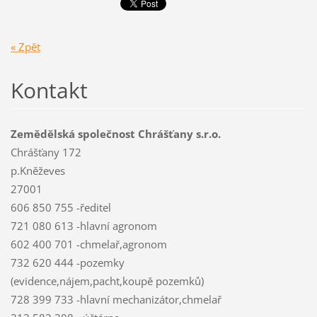
« Zpět
Kontakt
Zemědělská společnost Chrášťany s.r.o.
Chrášťany 172
p.Kněževes
27001
606 850 755 -ředitel
721 080 613 -hlavní agronom
602 400 701 -chmelař,agronom
732 620 444 -pozemky
(evidence,nájem,pacht,koupě pozemků)
728 399 733 -hlavní mechanizátor,chmelař