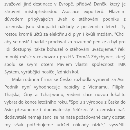
zvažoval jiné destinace v Evropě, přidává Daněk, který je
zároveň místopředsedou Asociace exportérů. Hlavním
důvodem přibývajících úvah o stěhování podniku z
tuzemska jsou stoupající náklady v posledních letech. Ty
rostou kromě účtů za elektřinu či plyn i kvůli mzdám. "Chci,
aby se nosič i nadále prodával za rozumné peníze a byl pro
lidi dostupný, takže bohužel o stěhování uvažujeme," řekl
minulý měsíc v rozhovoru pro HN Tomáš Zdychynec, který
spolu se svým otcem Pavlem vlastní společnost TMK
System, vyrábějící nosiče jízdních kol.
Malá rodinná firma se Česko rozhodla vyměnit za Asii.
Podnik nyní vyhodnocuje nabídky z Vietnamu, Filipín,
Thajska, Číny a Tchaj-wanu, vedení chce novou lokalitu
vybrat do konce letošního roku. "Spolu s výrobou z Česka do
Asie přesuneme i dodavatelský řetězec. V tuzemsku naši
dodavatelé nemají šanci se na naše požadované ceny dostat,
my však potřebujeme udržet náklady nízké," vysvětlil