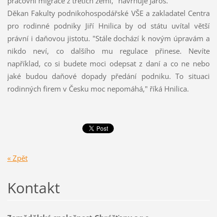
pracovní migrace z třetích zemí," navrhuje Jaroš.
Děkan Fakulty podnikohospodářské VŠE a zakladatel Centra
pro rodinné podniky Jiří Hnilica by od státu uvítal větší
právní i daňovou jistotu. "Stále dochází k novým úpravám a
nikdo neví, co dalšího mu regulace přinese. Nevíte
například, co si budete moci odepsat z daní a co ne nebo
jaké budou daňové dopady předání podniku. To situaci
rodinných firem v Česku moc nepomáhá," říká Hnilica.
« Zpět
Kontakt