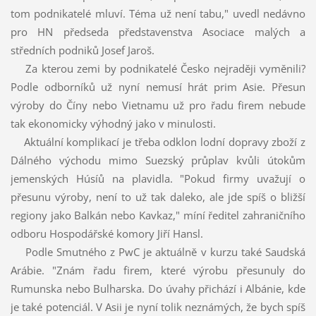
tom podnikatelé mluví. Téma už není tabu," uvedl nedávno
pro HN předseda představenstva Asociace malých a
středních podniků Josef Jaroš.
Za kterou zemi by podnikatelé Česko nejraději vyměnili?
Podle odborníků už nyní nemusí hrát prim Asie. Přesun
výroby do Číny nebo Vietnamu už pro řadu firem nebude
tak ekonomicky výhodný jako v minulosti.
Aktuální komplikací je třeba odklon lodní dopravy zboží z
Dálného východu mimo Suezský průplav kvůli útokům
jemenských Húsíů na plavidla. "Pokud firmy uvažují o
přesunu výroby, není to už tak daleko, ale jde spíš o bližší
regiony jako Balkán nebo Kavkaz," míní ředitel zahraničního
odboru Hospodářské komory Jiří Hansl.
Podle Smutného z PwC je aktuálně v kurzu také Saudská
Arábie. "Znám řadu firem, které výrobu přesunuly do
Rumunska nebo Bulharska. Do úvahy přichází i Albánie, kde
je také potenciál. V Asii je nyní tolik neznámých, že bych spíš