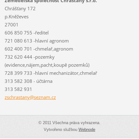
Zemědělská společnost Chrášťany s.r.o.
Chrášťany 172
p.Kněževes
27001
606 850 755 -ředitel
721 080 613 -hlavní agronom
602 400 701 -chmelař,agronom
732 620 444 -pozemky
(evidence,nájem,pacht,koupě pozemků)
728 399 733 -hlavní mechanizátor,chmelař
313 582 308 - účtárna
313 582 931
zschrast
any@sezn
am.cz
© 2011 Všechna práva vyhrazena.
Vytvořeno službou
Webnode