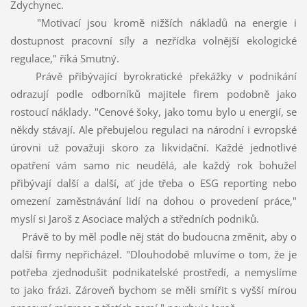
Zdychynec.
"Motivací jsou kromě nižších nákladů na energie i
dostupnost pracovní síly a nezřídka volnější ekologické
regulace," říká Smutný.
Právě přibývající byrokratické překážky v podnikání
odrazují podle odborníků majitele firem podobně jako
rostoucí náklady. "Cenové šoky, jako tomu bylo u energií, se
někdy stávají. Ale přebujelou regulaci na národní i evropské
úrovni už považuji skoro za likvidační. Každé jednotlivé
opatření vám samo nic neudělá, ale každý rok bohužel
přibývají další a další, ať jde třeba o ESG reporting nebo
omezení zaměstnávání lidí na dohou o provedení práce,"
myslí si Jaroš z Asociace malých a středních podniků.
Právě to by měl podle něj stát do budoucna změnit, aby o
další firmy nepřicházel. "Dlouhodobě mluvíme o tom, že je
potřeba zjednodušit podnikatelské prostředí, a nemyslíme
to jako frázi. Zároveň bychom se měli smířit s vyšší mírou