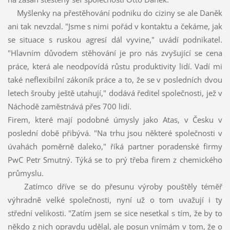
Myšlenky na přestěhování podniku do ciziny se ale Daněk
ani tak nevzdal. "Jsme s nimi pořád v kontaktu a čekáme, jak
se situace s ruskou agresí dál vyvine," uvádí podnikatel.
"Hlavním důvodem stěhování je pro nás zvyšující se cena
práce, která ale neodpovídá růstu produktivity lidí. Vadí mi
také neflexibilní zákoník práce a to, že se v posledních dvou
letech šrouby ještě utahují," dodává ředitel společnosti, jež v
Náchodě zaměstnává přes 700 lidí.
Firem, které mají podobné úmysly jako Atas, v Česku v
poslední době přibývá. "Na trhu jsou některé společnosti v
úvahách poměrně daleko," říká partner poradenské firmy
PwC Petr Smutný. Týká se to prý třeba firem z chemického
průmyslu.
Zatímco dříve se do přesunu výroby pouštěly téměř
výhradně velké společnosti, nyní už o tom uvažují i ty
střední velikosti. "Zatím jsem se sice nesetkal s tím, že by to
někdo z nich opravdu udělal, ale posun vnímám v tom, že o