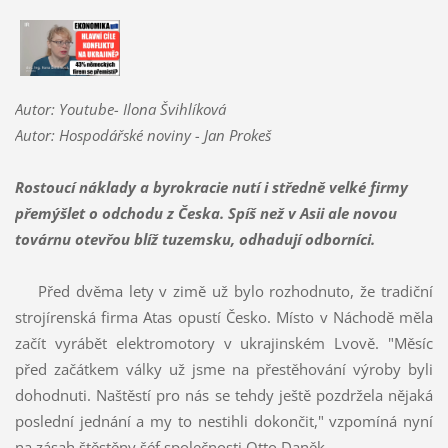
Autor: Youtube- Ilona Švihlíková
Autor: Hospodářské noviny - Jan Prokeš
Rostoucí náklady a byrokracie nutí i středně velké firmy
přemýšlet o odchodu z Česka. Spíš než v Asii ale novou
továrnu otevřou blíž tuzemsku, odhadují odborníci.
Před dvěma lety v zimě už bylo rozhodnuto, že tradiční
strojírenská firma Atas opustí Česko. Místo v Náchodě měla
začít vyrábět elektromotory v ukrajinském Lvově. "Měsíc
před začátkem války už jsme na přestěhování výroby byli
dohodnuti. Naštěstí pro nás se tehdy ještě pozdržela nějaká
poslední jednání a my to nestihli dokončit," vzpomíná nyní
na zásah štěstěny šéf společnosti Otto Daněk.