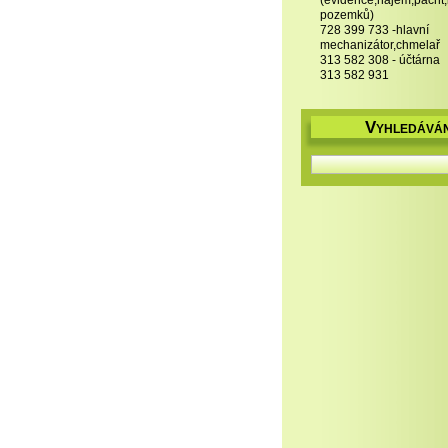
(evidence,nájem,pacht
pozemků)
728 399 733 -hlavní
mechanizátor,chmelař
313 582 308 - účtárna
313 582 931
V
YHLEDÁVÁN