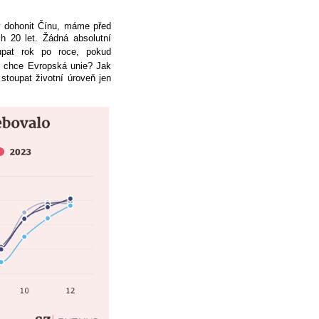
y dohonit Čínu, máme před
h 20 let. Žádná absolutní
pat rok po roce, pokud
To chce Evropská unie? Jak
 stoupat životní úroveň jen