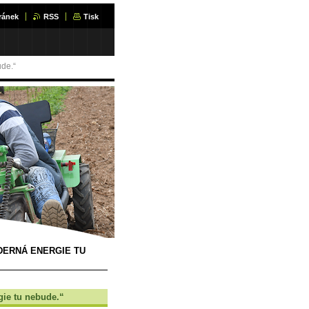
ránek
RSS
Tisk
ude.“
DERNÁ ENERGIE TU
gie tu nebude.“