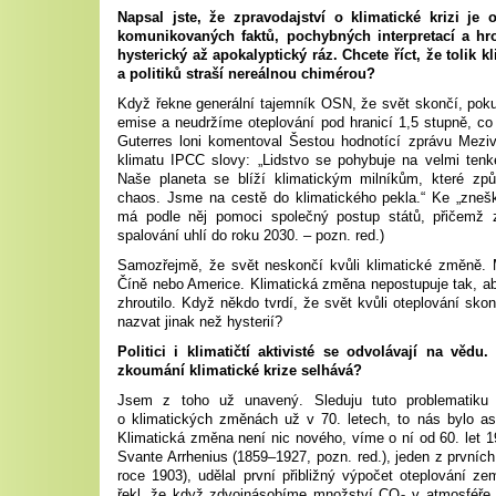
Napsal jste, že zpravodajství o klimatické krizi je
komunikovaných faktů, pochybných interpretací a hr
hysterický až apokalyptický ráz. Chcete říct, že tolik 
a politiků straší nereálnou chimérou?
Když řekne generální tajemník OSN, že svět skončí, pok
emise a neudržíme oteplování pod hranicí 1,5 stupně, co
Guterres loni komentoval Šestou hodnotící zprávu Mezi
klimatu IPCC slovy: „Lidstvo se pohybuje na velmi tenk
Naše planeta se blíží klimatickým milníkům, které způ
chaos. Jsme na cestě do klimatického pekla.“ Ke „zneš
má podle něj pomoci společný postup států, přičemž
spalování uhlí do roku 2030. – pozn. red.)
Samozřejmě, že svět neskončí kvůli klimatické změně. 
Číně nebo Americe. Klimatická změna nepostupuje tak, ab
zhroutilo. Když někdo tvrdí, že svět kvůli oteplování sko
nazvat jinak než hysterií?
Politici i klimatičtí aktivisté se odvolávají na vědu.
zkoumání klimatické krize selhává?
Jsem z toho už unavený. Sleduju tuto problematiku 
o klimatických změnách už v 70. letech, to nás bylo as
Klimatická změna není nic nového, víme o ní od 60. let 1
Svante Arrhenius (1859–1927, pozn. red.), jeden z prvních
roce 1903), udělal první přibližný výpočet oteplování 
řekl, že když zdvojnásobíme množství CO
v atmosféře p