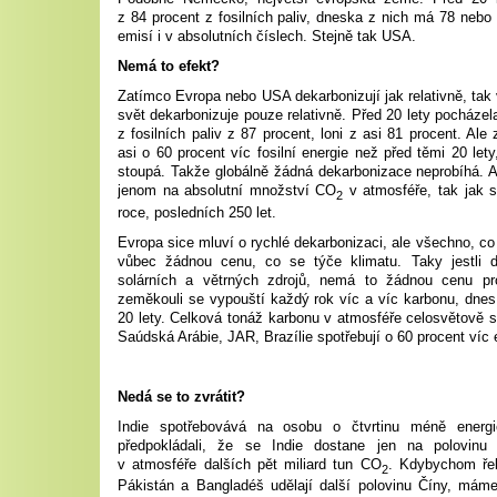
z 84 procent z fosilních paliv, dneska z nich má 78 nebo 
emisí i v absolutních číslech. Stejně tak USA.
Nemá to efekt?
Zatímco Evropa nebo USA dekarbonizují jak relativně, tak 
svět dekarbonizuje pouze relativně. Před 20 lety pocházel
z fosilních paliv z 87 procent, loni z asi 81 procent. Al
asi o 60 procent víc fosilní energie než před těmi 20 let
stoupá. Takže globálně žádná dekarbonizace neprobíhá. 
jenom na absolutní množství CO
v atmosféře, tak jak 
2
roce, posledních 250 let.
Evropa sice mluví o rychlé dekarbonizaci, ale všechno, co
vůbec žádnou cenu, co se týče klimatu. Taky jestli d
solárních a větrných zdrojů, nemá to žádnou cenu pr
zeměkouli se vypouští každý rok víc a víc karbonu, dnes
20 lety. Celková tonáž karbonu v atmosféře celosvětově st
Saúdská Arábie, JAR, Brazílie spotřebují o 60 procent víc 
Nedá se to zvrátit?
Indie spotřebovává na osobu o čtvrtinu méně ener
předpokládali, že se Indie dostane jen na polovinu 
v atmosféře dalších pět miliard tun CO
. Kdybychom řekl
2
Pákistán a Bangladéš udělají další polovinu Číny, máme