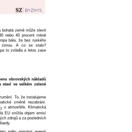
 bohatá země může slevit
 30 nebo 40 procent méně
vropa bála, že bez ruského
 zimou. A co se stalo?
pa to zvládla a letos zase
 cenu obrovských nákladů
a staví ve velkém zelené
zumění. To, že instalujeme
imatické změně nezabrání.
O
v atmosféře. Klimatická
2
elá EU snížila objem emisí
ných zdrojů a za posledních
liardy.
ty mělo primární energii