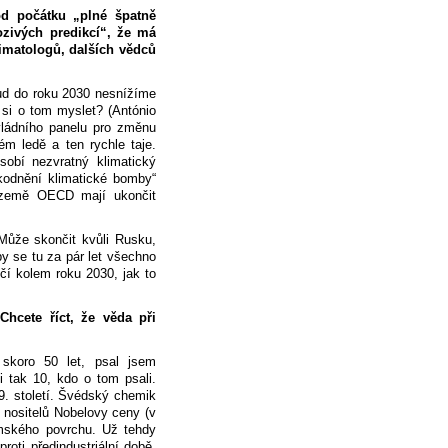
 od počátku „plné špatně
ozivých predikcí“, že má
klimatologů, dalších vědců
ud do roku 2030 nesnížíme
 si o tom myslet? (António
vládního panelu pro změnu
ém ledě a ten rychle taje.
sobí nezvratný klimatický
kodnění klimatické bomby“
 země OECD mají ukončit
Může skončit kvůli Rusku,
y se tu za pár let všechno
nčí kolem roku 2030, jak to
 Chcete říct, že věda při
skoro 50 let, psal jsem
i tak 10, kdo o tom psali.
9. století. Švédský chemik
 nositelů Nobelovy ceny (v
zemského povrchu. Už tehdy
roti předindustriální době,