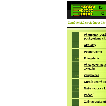
Zemědělská společnost Chrá
Pěstujeme, vyrá
poskytujeme sl
Aktuality
Podporujeme
Fotogalerie
Věda, výzkum, 
aktuality
Zaujalo nás
Chrášťanský ob
Naše názory a 
Počasí
Zajímavosti z mi