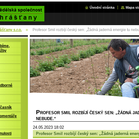
Úvodní stránka
Mapa st
šťany s.r.o.
Profesor Smil rozbíjí český sen: „Žádná jaderná energie tu neb
bíme,
užby
odborné
časník
P
ROFESOR SMIL ROZBÍJÍ ČESKÝ SEN: „ŽÁDNÁ JA
komentáře
NEBUDE.“
24.05.2023 18:02
Profesor Smil rozbíjí český sen: „Žádná jaderná ener
nulosti