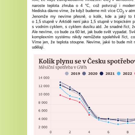
2
naroste teplota zhruba o 4 °C, což potvrzují i moder
hlediska dávno víme, že když budeme mít více CO
v atmo
2
Jenomže my nevíme přesně, o kolik, kde a jaký to b
o 1,5 stupně v Arktidě není jako 1,5 stupně v tropickém 
s vodním cyklem, s cyklem dusíku atd. Je snadné říct, že
Ale nevíme, co bude za 60 let, jak bude svět vypadat. Sv
komplexním systému nikdy nemůžete spolehlivě říct, co
Víme jen, že teplota stoupne. Nevíme, jaké to bude mít n
udělají.