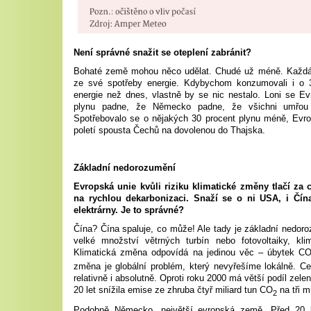
Není správné snažit se oteplení zabránit?
Bohaté země mohou něco udělat. Chudé už méně. Každá
ze své spotřeby energie. Kdybychom konzumovali i o
energie než dnes, vlastně by se nic nestalo. Loni se E
plynu padne, že Německo padne, že všichni umřou
Spotřebovalo se o nějakých 30 procent plynu méně, Evro
poletí spousta Čechů na dovolenou do Thajska.
Základní nedorozumění
Evropská unie kvůli riziku klimatické změny tlačí za
na rychlou dekarbonizaci. Snaží se o ni USA, i Čín
elektrárny. Je to správné?
Čína? Čína spaluje, co může! Ale tady je základní nedoro
velké množství větrných turbín nebo fotovoltaiky, kl
Klimatická změna odpovídá na jedinou věc – úbytek C
změna je globální problém, který nevyřešíme lokálně. C
relativně i absolutně. Oproti roku 2000 má větší podíl zele
20 let snížila emise ze zhruba čtyř miliard tun CO
na tři mi
2
Podobně Německo, největší evropská země. Před 20 le