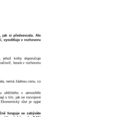
 jak si předsevzala. Ale
í, vysvětluje v rozhovoru
, jehož knihy doporučuje
kačovič, bourá v rozhovoru
lala, nemá žádnou cenu, co
 uhličitého v atmosféře
jí s tím, jak se rozvojové
Ekonomický růst je spjat
čně funguje se zabýváte