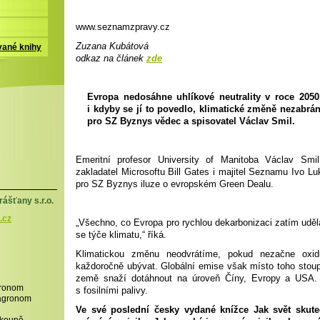
www.seznamzpravy.cz
Zuzana Kubátová
vané knihy
odkaz na článek
zde
Evropa nedosáhne uhlíkové neutrality v roce 2050,
i kdyby se jí to povedlo, klimatické změně nezabrán
pro SZ Byznys vědec a spisovatel Václav Smil.
Emeritní profesor University of Manitoba Václav Smil
zakladatel Microsoftu Bill Gates i majitel Seznamu Ivo Lu
pro SZ Byznys iluze o evropském Green Dealu.
ášťany s.r.o.
.cz
„Všechno, co Evropa pro rychlou dekarbonizaci zatím udě
se týče klimatu,“ říká.
Klimatickou změnu neodvrátíme, pokud nezačne oxidu
každoročně ubývat. Globální emise však místo toho stoupa
země snaží dotáhnout na úroveň Číny, Evropy a USA. 
gronom
s fosilními palivy.
,agronom
Ve své poslední česky vydané knížce Jak svět skute