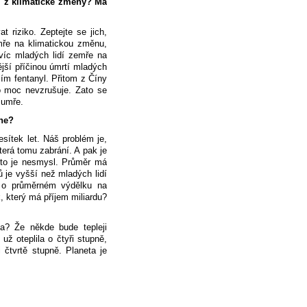
cí z klimatické změny? Má
riziko. Zeptejte se jich,
umře na klimatickou změnu,
víc mladých lidí zemře na
jší příčinou úmrtí mladých
ím fentanyl. Přitom z Číny
o moc nevzrušuje. Zato se
 umře.
 ne?
sítek let. Náš problém je,
erá tomu zabrání. A pak je
e to je nesmysl. Průměr má
 je vyšší než mladých lidí
e o průměrném výdělku na
k, který má příjem miliardu?
ia? Že někde bude tepleji
ž oteplila o čtyři stupně,
i čtvrtě stupně. Planeta je