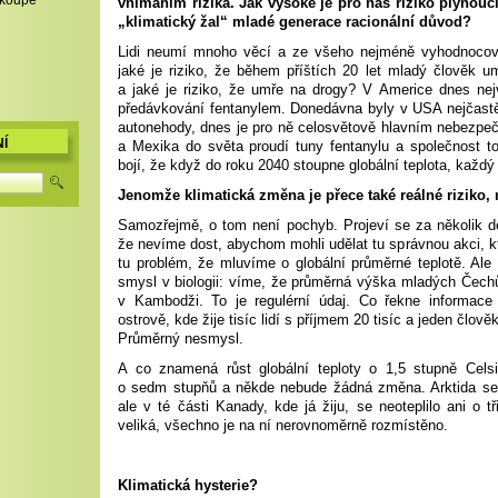
,koupě
vnímáním rizika. Jak vysoké je pro nás riziko plynou
„klimatický žal“ mladé generace racionální důvod?
Lidi neumí mnoho věcí a ze všeho nejméně vyhodnocovat 
jaké je riziko, že během příštích 20 let mladý člověk 
a jaké je riziko, že umře na drogy? V Americe dnes nej
předávkování fentanylem. Donedávna byly v USA nejčastě
autonehody, dnes je pro ně celosvětově hlavním nebezpeč
Í
a Mexika do světa proudí tuny fentanylu a společnost t
bojí, že když do roku 2040 stoupne globální teplota, každý
Jenomže klimatická změna je přece také reálné riziko,
Samozřejmě, o tom není pochyb. Projeví se za několik de
že nevíme dost, abychom mohli udělat tu správnou akci, kt
tu problém, že mluvíme o globální průměrné teplotě. Al
smysl v biologii: víme, že průměrná výška mladých Čechů
v Kambodži. To je regulérní údaj. Co řekne informac
ostrově, kde žije tisíc lidí s příjmem 20 tisíc a jeden člově
Průměrný nesmysl.
A co znamená růst globální teploty o 1,5 stupně Cels
o sedm stupňů a někde nebude žádná změna. Arktida se u
ale v té části Kanady, kde já žiju, se neoteplilo ani o tř
veliká, všechno je na ní nerovnoměrně rozmístěno.
Klimatická hysterie?