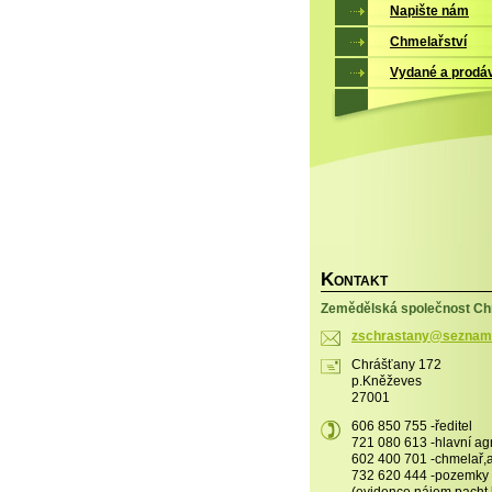
Napište nám
Chmelařství
Vydané a prodá
K
ONTAKT
Zemědělská společnost Chr
zschrast
any@sezn
am
Chrášťany 172
p.Kněževes
27001
606 850 755 -ředitel
721 080 613 -hlavní a
602 400 701 -chmelař
732 620 444 -pozemky