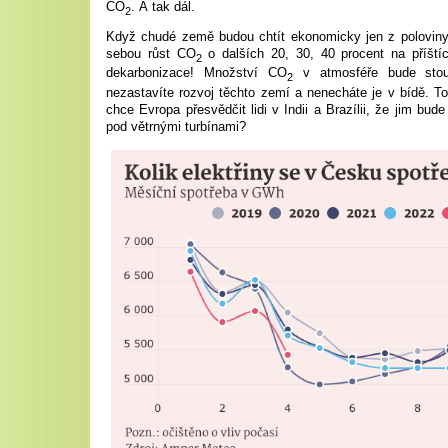
CO
. A tak dál.
2
Když chudé země budou chtít ekonomicky jen z polovin
sebou růst CO
o dalších 20, 30, 40 procent na příštíc
2
dekarbonizace! Množství CO
v atmosféře bude stou
2
nezastavíte rozvoj těchto zemí a nenecháte je v bídě. 
chce Evropa přesvědčit lidi v Indii a Brazílii, že jim bude
pod větrnými turbínami?