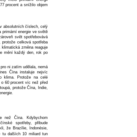
77 procent a snížilo objem
v absolutních číslech, celý
a primární energie ve světě
e zároveň svět spotřebovává
y, protože celková spotřeba
A klimatická změna reaguje
se mění každý den, rok po
 pro ni zatím udělala, nemá
nes Čína instaluje nejvíc
o klima. Protože na celé
 o 60 procent víc než před
oupá, protože Čína, Indie,
energie.
gie než Čína. Kdybychom
čínské spotřeby, přibude
i, že Brazílie, Indonésie,
 tu dalších 10 miliard tun