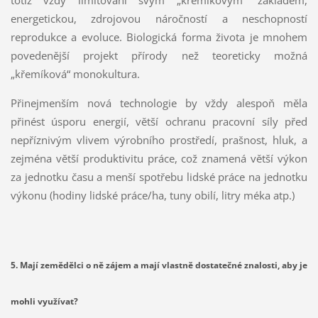
totiž vždy limitováni svým „křemíkovým“ základem,
energetickou, zdrojovou náročností a neschopností
reprodukce a evoluce. Biologická forma života je mnohem
povedenější projekt přírody než teoreticky možná
„křemíková“ monokultura.
Přinejmenším nová technologie by vždy alespoň měla
přinést úsporu energií, větší ochranu pracovní síly před
nepříznivým vlivem výrobního prostředí, prašnost, hluk, a
zejména větší produktivitu práce, což znamená větší výkon
za jednotku času a menší spotřebu lidské práce na jednotku
výkonu (hodiny lidské práce/ha, tuny obilí, litry méka atp.)
5. Mají zemědělci o ně zájem a mají vlastně dostatečné znalosti, aby je
mohli využívat?