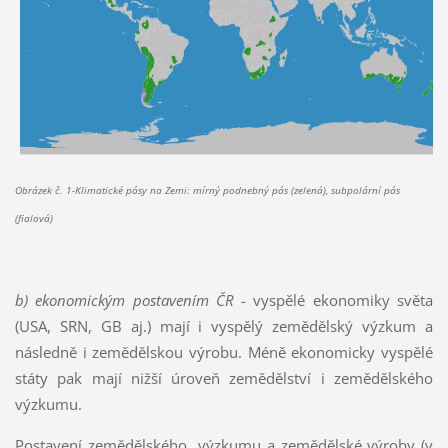
Obrázek č. 1-Klimatické pásy na Zemi: mírný podnebný pás (zelená), subpolární pás
(fialová)
b) ekonomickým postavením ČR -
vyspělé ekonomiky světa
(USA, SRN, GB aj.) mají i vyspělý zemědělský výzkum a
následně i zemědělskou výrobu. Méně ekonomicky vyspělé
státy pak mají nižší úroveň zemědělství i zemědělského
výzkumu.
Postavení zemědělského výzkumu a zemědělské výroby (v