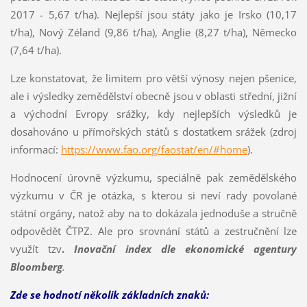
2017 - 5,67 t/ha). Nejlepší jsou státy jako je Irsko (10,17
t/ha), Nový Zéland (9,86 t/ha), Anglie (8,27 t/ha), Německo
(7,64 t/ha).
Lze konstatovat, že limitem pro větší výnosy nejen pšenice,
ale i výsledky zemědělství obecně jsou v oblasti střední, jižní
a východní Evropy srážky, kdy nejlepších výsledků je
dosahováno u přímořských států s dostatkem srážek (zdroj
informací:
https://www.fao.org/faostat/en/#home
).
Hodnocení úrovně výzkumu, speciálně pak zemědělského
výzkumu v ČR je otázka, s kterou si neví rady povolané
státní orgány, natož aby na to dokázala jednoduše a stručně
odpovědět ČTPZ. Ale pro srovnání států a zestručnění lze
využít tzv
.
Inovační index dle ekonomické agentury
Bloomberg
.
Zde se hodnotí několik základních znaků: