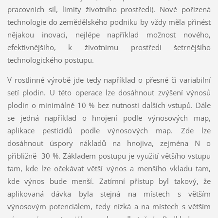
pracovních sil, limity životního prostředí). Nově pořízená
technologie do zemědělského podniku by vždy měla přinést
nějakou inovaci, nejlépe například možnost nového,
efektivnějšího, k životnímu prostředí šetrnějšího
technologického postupu.
V rostlinné výrobě jde tedy například o přesné či variabilní
setí plodin. U této operace lze dosáhnout zvýšení výnosů
plodin o minimálně 10 % bez nutnosti dalších vstupů. Dále
se jedná například o hnojení podle výnosových map,
aplikace pesticidů podle výnosových map. Zde lze
dosáhnout úspory nákladů na hnojiva, zejména N o
přibližně 30 %. Základem postupu je využití většího vstupu
tam, kde lze očekávat větší výnos a menšího vkladu tam,
kde výnos bude menší. Zatímní přístup byl takový, že
aplikovaná dávka byla stejná na místech s větším
výnosovým potenciálem, tedy nízká a na místech s větším