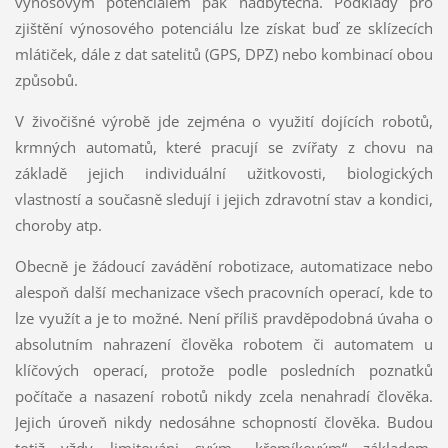
výnosovým potenciálem pak nadbytečná. Podklady pro
zjištění výnosového potenciálu lze získat buď ze sklízecích
mlátiček, dále z dat satelitů (GPS, DPZ) nebo kombinací obou
způsobů.
V živočišné výrobě jde zejména o využití dojících robotů,
krmných automatů, které pracují se zvířaty z chovu na
základě jejich individuální užitkovosti, biologických
vlastností a současně sledují i jejich zdravotní stav a kondici,
choroby atp.
Obecně je žádoucí zavádění robotizace, automatizace nebo
alespoň další mechanizace všech pracovních operací, kde to
lze využít a je to možné. Není příliš pravděpodobná úvaha o
absolutním nahrazení člověka robotem či automatem u
klíčových operací, protože podle posledních poznatků
počítače a nasazení robotů nikdy zcela nenahradí člověka.
Jejich úroveň nikdy nedosáhne schopností člověka. Budou