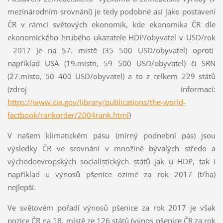
mezinárodním srovnání) je tedy podobné asi jako postavení
ČR v rámci světových ekonomik, kde ekonomika ČR dle
ekonomického hrubého ukazatele HDP/obyvatel v USD/rok
2017 je na 57. místě (35 500 USD/obyvatel) oproti
například USA (19.místo, 59 500 USD/obyvatel) či SRN
(27.místo, 50 400 USD/obyvatel) a to z celkem 229 států
(zdroj informací:
https://www.cia.gov/library/publications/the-world-
factbook/rankorder/2004rank.html
)
V našem klimatickém pásu (mírný podnební pás) jsou
výsledky ČR ve srovnání v množině bývalých středo a
východoevropských socialistických států jak u HDP, tak i
například u výnosů pšenice ozimé za rok 2017 (t/ha)
nejlepší.
Ve světovém pořadí výnosů pšenice za rok 2017 je však
pozice ČR na 18. místě ze 126 států (výnos pšenice ČR za rok