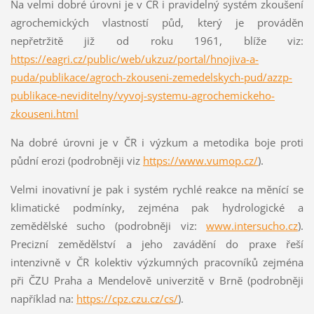
Na velmi dobré úrovni je v ČR i pravidelný systém zkoušení
agrochemických vlastností půd, který je prováděn
nepřetržitě již od roku 1961, blíže viz:
https://eagri.cz/public/web/ukzuz/portal/hnojiva-a-
puda/publikace/agroch-zkouseni-zemedelskych-pud/azzp-
publikace-neviditelny/vyvoj-systemu-agrochemickeho-
zkouseni.html
Na dobré úrovni je v ČR i výzkum a metodika boje proti
půdní erozi (podrobněji viz
https://www.vumop.cz/
).
Velmi inovativní je pak i systém rychlé reakce na měnící se
klimatické podmínky, zejména pak hydrologické a
zemědělské sucho (podrobněji viz:
www.intersucho.cz
).
Precizní zemědělství a jeho zavádění do praxe řeší
intenzivně v ČR kolektiv výzkumných pracovníků zejména
při ČZU Praha a Mendelově univerzitě v Brně (podrobněji
například na:
https://cpz.czu.cz/cs/
).