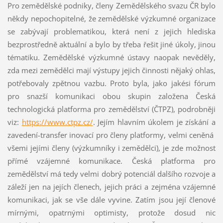
Pro zemědělské podniky, členy Zemědělského svazu ČR bylo
někdy nepochopitelné, že zemědělské výzkumné organizace
se zabývají problematikou, která není z jejich hlediska
bezprostředně aktuální a bylo by třeba řešit jiné úkoly, jinou
tématiku. Zemědělské výzkumné ústavy naopak nevěděly,
zda mezi zemědělci mají výstupy jejich činnosti nějaký ohlas,
potřebovaly zpětnou vazbu. Proto byla, jako jakési fórum
pro snazší komunikaci obou skupin založena Česká
technologická platforma pro zemědělství (ČTPZ), podrobněji
viz:
https://www.ctpz.cz/
. Jejím hlavním úkolem je získání a
zavedení-transfer inovací pro členy platformy, velmi ceněná
všemi jejími členy (výzkumníky i zemědělci), je zde možnost
přímé vzájemné komunikace. Česká platforma pro
zemědělství má tedy velmi dobrý potenciál dalšího rozvoje a
záleží jen na jejích členech, jejich práci a zejména vzájemné
komunikaci, jak se vše dále vyvine. Zatím jsou její členové
mírnými, opatrnými optimisty, protože dosud nic