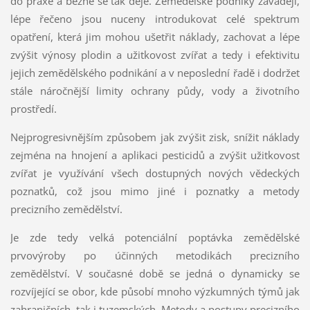
do praxe a běžně se tak děje. Zemědělské podniky zavádějí,
lépe řečeno jsou nuceny introdukovat celé spektrum
opatření, která jim mohou ušetřit náklady, zachovat a lépe
zvýšit výnosy plodin a užitkovost zvířat a tedy i efektivitu
jejich zemědělského podnikání a v neposlední řadě i dodržet
stále náročnější limity ochrany půdy, vody a životního
prostředí.
Nejprogresivnějším způsobem jak zvýšit zisk, snížit náklady
zejména na hnojení a aplikaci pesticidů a zvýšit užitkovost
zvířat je využívání všech dostupných nových vědeckých
poznatků, což jsou mimo jiné i poznatky a metody
precizního zemědělství.
Je zde tedy velká potenciální poptávka zemědělské
prvovýroby po účinných metodikách precizního
zemědělství. V současné době se jedná o dynamicky se
rozvíjející se obor, kde působí mnoho výzkumných týmů jak
zahraničních, tak i tuzemských. Metody a postupy precizního