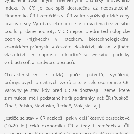
indexu (v ČR) je pak spíš dostatečná až nedostatečná.
Ekonomika ČR i zemědělství ČR zatím využívají nízké ceny
pracovní síly. Výroba v ekonomice je prováděna bez většího
podílu přidané hodnoty. V ČR nejsou přední technologické
podniky (high-tech) v leteckém, biotechnologickém,
kosmickém průmyslu v českém vlastnictví, ale ani v jiném
vlastnictví. Jen naprosto minoritně se vyskytují podniky
v oblasti soft a hardware počítačů.
Charakteristický je nízký počet patentů, vynálezů,
průmyslových a užitných vzorů a to v celé ekonomice ČR.
Varovný je stav, kdy před ČR se dostávají i země, které
z minulosti měli podstatně horší podmínky než ČR (Rusko!!,
Čína!!, Polsko, Slovinsko, Řecko!!, Malajsie!! aj.).
Jestliže se stav v ČR nezlepší, pak v delší časové perspektivě
(10-20 let) čeká ekonomiku ČR a tedy i zemědělství ČR
stagnace a posléze nevratný pád mezi země spíše rozvojové,