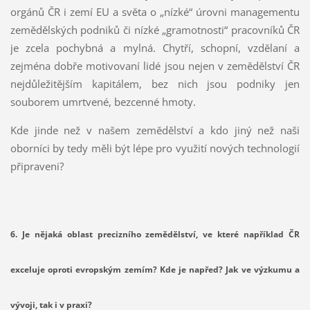
orgánů ČR i zemí EU a světa o „nízké“ úrovni managementu
zemědělských podniků či nízké „gramotnosti“ pracovníků ČR
je zcela pochybná a mylná. Chytří, schopní, vzdělaní a
zejména dobře motivovaní lidé jsou nejen v zemědělství ČR
nejdůležitějším kapitálem, bez nich jsou podniky jen
souborem umrtvené, bezcenné hmoty.
Kde jinde než v našem zemědělství a kdo jiný než naši
oborníci by tedy měli být lépe pro využití nových technologií
připraveni?
6. Je nějaká oblast precizního zemědělství, ve které například ČR
exceluje oproti evropským zemím? Kde je napřed? Jak ve výzkumu a
vývoji, tak i v praxi?