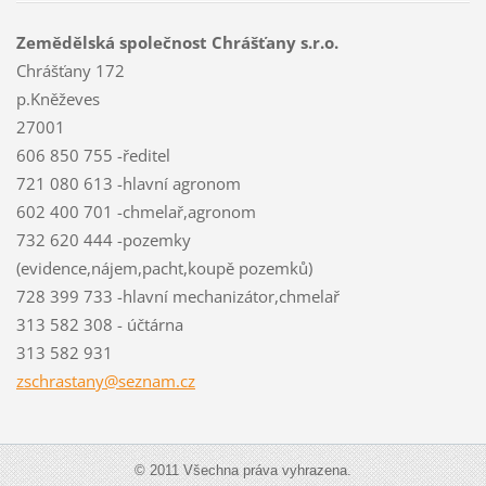
Zemědělská společnost Chrášťany s.r.o.
Chrášťany 172
p.Kněževes
27001
606 850 755 -ředitel
721 080 613 -hlavní agronom
602 400 701 -chmelař,agronom
732 620 444 -pozemky
(evidence,nájem,pacht,koupě pozemků)
728 399 733 -hlavní mechanizátor,chmelař
313 582 308 - účtárna
313 582 931
zschrast
any@sezn
am.cz
© 2011 Všechna práva vyhrazena.