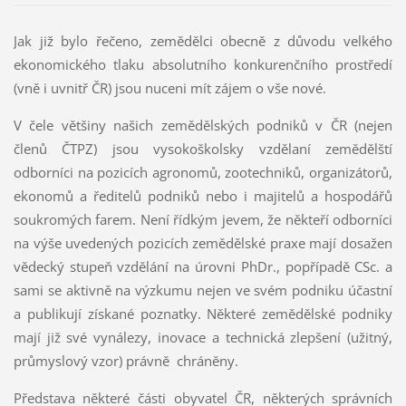
Jak již bylo řečeno, zemědělci obecně z důvodu velkého
ekonomického tlaku absolutního konkurenčního prostředí
(vně i uvnitř ČR) jsou nuceni mít zájem o vše nové.
V čele většiny našich zemědělských podniků v ČR (nejen
členů ČTPZ) jsou vysokoškolsky vzdělaní zemědělští
odborníci na pozicích agronomů, zootechniků, organizátorů,
ekonomů a ředitelů podniků nebo i majitelů a hospodářů
soukromých farem. Není řídkým jevem, že někteří odborníci
na výše uvedených pozicích zemědělské praxe mají dosažen
vědecký stupeň vzdělání na úrovni PhDr., popřípadě CSc. a
sami se aktivně na výzkumu nejen ve svém podniku účastní
a publikují získané poznatky. Některé zemědělské podniky
mají již své vynálezy, inovace a technická zlepšení (užitný,
průmyslový vzor) právně chráněny.
Představa některé části obyvatel ČR, některých správních