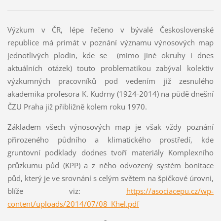
Výzkum v ČR, lépe řečeno v bývalé Československé
republice má primát v poznání významu výnosových map
jednotlivých plodin, kde se (mimo jiné okruhy i dnes
aktuálních otázek) touto problematikou zabýval kolektiv
výzkumných pracovníků pod vedením již zesnulého
akademika profesora K. Kudrny (1924-2014) na půdě dnešní
ČZU Praha již přibližně kolem roku 1970.
Základem všech výnosových map je však vždy poznání
přirozeného půdního a klimatického prostředí, kde
gruntovní podklady dodnes tvoří materiály Komplexního
průzkumu půd (KPP) a z něho odvozený systém bonitace
půd, který je ve srovnání s celým světem na špičkové úrovni,
blíže viz:
https://asociacepu.cz/wp-
content/uploads/2014/07/08_Khel.pdf