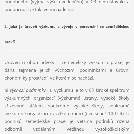
podobného (vyjma výše uvedeného) v ČR neexistovalo a
budoucnost je tak velmi nadějná.
2. Jaká je úroveň výzkumu a vývoje v porovnání se zemědělskou
praxí?
Úroveň u obou odvětví - zemědělský výzkum i praxe, je
dána zejména jejich výchozími podmínkami a úrovní
ekonomiky prostředí, ve kterém se nachází.
a) Výchozí podmínky
- u výzkumu je to v ČR široké spektrum
výzkumných organizací (výzkumné ústavy, vysoké školy
zřizované státem, soukromé vysoké školy, soukromé
výzkumné organizace) s velkou tradicí (i větší než 100 let). U
podniků zemědělské praxe je většina podniků řízena
odborně vzdělaným většinou vysokoškolským