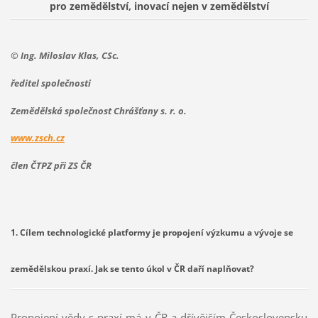
pro zemědělství, inovací nejen v zemědělství
© Ing. Miloslav Klas, CSc.
ředitel společnosti
Zemědělská společnost Chrášťany s. r. o.
www.zsch.cz
člen ČTPZ při ZS ČR
1. Cílem technologické platformy je propojení výzkumu a vývoje se
zemědělskou praxí. Jak se tento úkol v ČR daří naplňovat?
Propojení vědy s praxí má v ČR a dřívějším Československu