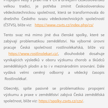
velkou tradici, je potřeba zmínit Československou
vědeckotechnickou společnost, která se transformovala do
dnešního Českého svazu vědeckotechnických společností
(ČSTVS), blíže viz:
https://www.csvts.cz/index.php/cs/
Tento svaz má mimo jiné dva členské spolky, které se
zabývají problematikou zemědělství. Na výborné úrovni
pracuje Česká společnost rostlinolékařská, blíže viz
https://www.rostlinolekari.cz/
, dlouhodobě dosahuje
vynikajících výsledků v oboru výzkumu chorob a škůdců
zemědělských plodin a to i v mezinárodním srovnání. Dále
vydává velmi ceněný odborný a vědecký časopis
Rostlinolékař.
Obecněji, spíše pasivně se problematikou propojení
výzkumu a praxe v zemědělství zabývá Česká zemědělská
společnost, blíže viz:
https://spolky.csvts.cz/czs/
.