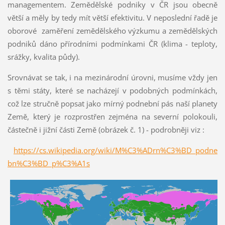
managementem. Zemědělské podniky v ČR jsou obecně
větší a měly by tedy mít větší efektivitu. V neposlední řadě je
oborové zaměření zemědělského výzkumu a zemědělských
podniků dáno přírodními podmínkami ČR (klima - teploty,
srážky, kvalita půdy).
Srovnávat se tak, i na mezinárodní úrovni, musíme vždy jen
s těmi státy, které se nacházejí v podobných podmínkách,
což lze stručně popsat jako mírný podnební pás naší planety
Země, který je rozprostřen zejména na severní polokouli,
částečně i jižní části Země (obrázek č. 1) - podrobněji viz :
https://cs.wikipedia.org/wiki/M%C3%ADrn%C3%BD_podne
bn%C3%BD_p%C3%A1s