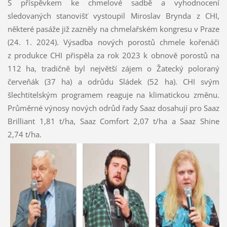
S příspěvkem ke chmelové sadbě a vyhodnocení
sledovaných stanovišť vystoupil Miroslav Brynda z CHI,
některé pasáže již zazněly na chmelařském kongresu v Praze
(24. 1. 2024). Výsadba nových porostů chmele kořenáči
z produkce CHI přispěla za rok 2023 k obnově porostů na
112 ha, tradičně byl největší zájem o Žatecký poloraný
červeňák (37 ha) a odrůdu Sládek (52 ha). CHI svým
šlechtitelským programem reaguje na klimatickou změnu.
Průměrné výnosy nových odrůd řady Saaz dosahují pro Saaz
Brilliant 1,81 t/ha, Saaz Comfort 2,07 t/ha a Saaz Shine
2,74 t/ha.