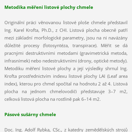
Metodika měření listové plochy chmele
Originální práci věnovanou listové ploše chmele představil
Ing. Karel Krofta, Ph.D., z CHI. Listová plocha obecně patří
mezi základní morfologické parametry, jsou na ni navázány
důležité procesy (fotosyntéza, transpirace). Měřit se dá
pracnými destruktivními metodami (gravimetrická metoda,
infrasnímek) nebo nedestruktivními (drony, optické metody).
Metodiku měření listové plochy a její výsledky shrnul Ing.
Krofta prostřednictvím indexu listové plochy LAI (Leaf area
index), kterou pro chmel spočítal na hodnotu 2 až 4. Listová
plocha na jednom chmelovodiči představuje 3–7 m2,
celková listová plocha na rostlině pak 6–14 m2.
Pásové sušárny chmele
Doc. Ing. Adolf Rybka, CSc., z katedry zemědělských strojů