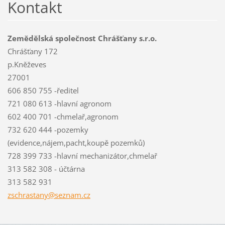
Kontakt
Zemědělská společnost Chrášťany s.r.o.
Chrášťany 172
p.Kněževes
27001
606 850 755 -ředitel
721 080 613 -hlavní agronom
602 400 701 -chmelař,agronom
732 620 444 -pozemky
(evidence,nájem,pacht,koupě pozemků)
728 399 733 -hlavní mechanizátor,chmelař
313 582 308 - účtárna
313 582 931
zschrast
any@sezn
am.cz