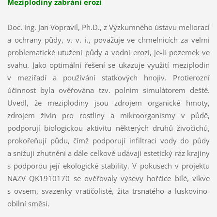
Meziplodiny zabrání erozi
Doc. Ing. Jan Vopravil, Ph.D., z Výzkumného ústavu meliorací
a ochrany půdy, v. v. i., považuje ve chmelnicích za velmi
problematické utužení půdy a vodní erozi, je-li pozemek ve
svahu. Jako optimální řešení se ukazuje využití meziplodin
v meziřadí a používání statkových hnojiv. Protierozní
účinnost byla ověřována tzv. polním simulátorem deště.
Uvedl, že meziplodiny jsou zdrojem organické hmoty,
zdrojem živin pro rostliny a mikroorganismy v půdě,
podporují biologickou aktivitu některých druhů živočichů,
prokořeňují půdu, čímž podporují infiltraci vody do půdy
a snižují zhutnění a dále celkově udávají estetický ráz krajiny
s podporou její ekologické stability. V pokusech v projektu
NAZV QK1910170 se ověřovaly výsevy hořčice bílé, vikve
s ovsem, svazenky vratičolisté, žita trsnatého a luskovino-
obilní směsi.