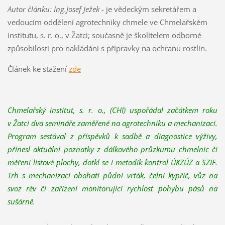
Autor článku: Ing.Josef Ježek
- je vědeckým sekretářem a
vedoucím oddělení agrotechniky chmele ve Chmelařském
institutu, s. r. o., v Žatci; současně je školitelem odborné
způsobilosti pro nakládání s přípravky na ochranu rostlin.
Článek ke stažení
zde
Chmelařský institut, s. r. o., (CHI) uspořádal začátkem roku
v Žatci dva semináře zaměřené na agrotechniku a mechanizaci.
Program sestával z příspěvků k sadbě a diagnostice výživy,
přinesl aktuální poznatky z dálkového průzkumu chmelnic či
měření listové plochy, dotkl se i metodik kontrol ÚKZÚZ a SZIF.
Trh s mechanizací obohatí půdní vrták, čelní kypřič, vůz na
svoz rév či zařízení monitorující rychlost pohybu pásů na
sušárně.