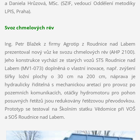
a Daniela Hrůzová, MSc. (SZIF, vedoucí Oddělení metodiky
LPIS, Praha).
Svoz chmelových rév
Ing. Petr Blažek z firmy Agrotip z Roudnice nad Labem
prezentoval nový vůz ke svozu chmelových rév (AHP 2100).
Jeho konstrukce vychází ze starých vozů STS Roudnice nad
Labem (MV1-073) doplněná o vlastní inovace, např. zvýšení
šířky ložní plochy o 30 cm na 200 cm, náprava je
hydraulicky řiditelná s mechanickou aretací pro provoz po
pozemních komunikacích, otáčky hydromotoru pro pohon
posuvných řetězů jsou redukovány řetězovou převodovkou.
Prototyp se testoval na Školním statku Vědomice při VOŠ
a SOŠ Roudnice nad Labem.