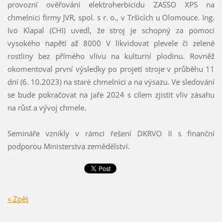
provozní ověřování elektroherbicidu ZASSO XPS na
chmelnici firmy JVR, spol. s r. o., v Tršicích u Olomouce. Ing.
Ivo Klapal (CHI) uvedl, že stroj je schopný za pomoci
vysokého napětí až 8000 V likvidovat plevele či zelené
rostliny bez přímého vlivu na kulturní plodinu. Rovněž
okomentoval první výsledky po projetí stroje v průběhu 11
dní (6. 10.2023) na staré chmelnici a na výsazu. Ve sledování
se bude pokračovat na jaře 2024 s cílem zjistit vliv zásahu
na růst a vývoj chmele.
Semináře vznikly v rámci řešení DKRVO II s finanční
podporou Ministerstva zemědělství.
« Zpět