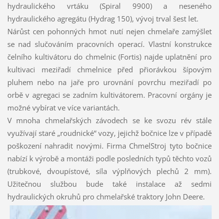
hydraulického vrtáku (Spiral 9900) a neseného
hydraulického agregátu (Hydrag 150), vývoj trval šest let.
Nárůst cen pohonných hmot nutí nejen chmelaře zamýšlet
se nad slučováním pracovních operací. Vlastní konstrukce
čelního kultivátoru do chmelnic (Fortis) najde uplatnění pro
kultivaci meziřadí chmelnice před přiorávkou šípovým
pluhem nebo na jaře pro urovnání povrchu meziřadí po
orbě v agregaci se zadním kultivátorem. Pracovní orgány je
možné vybírat ve více variantách.
V mnoha chmelařských závodech se ke svozu rév stále
využívají staré „roudnické“ vozy, jejichž bočnice lze v případě
poškození nahradit novými. Firma ChmelStroj tyto bočnice
nabízí k výrobě a montáži podle posledních typů těchto vozů
(trubkové, dvoupístové, síla výplňových plechů 2 mm).
Užitečnou službou bude také instalace až sedmi
hydraulických okruhů pro chmelařské traktory John Deere.