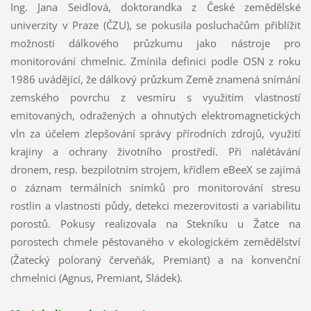
Ing. Jana Seidlová, doktorandka z České zemědělské
univerzity v Praze (ČZU), se pokusila posluchačům přiblížit
možnosti dálkového průzkumu jako nástroje pro
monitorování chmelnic. Zmínila definici podle OSN z roku
1986 uvádějící, že dálkový průzkum Země znamená snímání
zemského povrchu z vesmíru s využitím vlastností
emitovaných, odražených a ohnutých elektromagnetických
vln za účelem zlepšování správy přírodních zdrojů, využití
krajiny a ochrany životního prostředí. Při nalétávání
dronem, resp. bezpilotním strojem, křídlem eBeeX se zajímá
o záznam termálních snímků pro mo
nitorování stresu
rostlin a vlastnosti půdy, detekci mezerovitosti a variabilitu
porostů. Pokusy realizovala na Stekníku u Žatce na
porostech chmele pěstovaného v ekologickém zemědělství
(Žatecký poloraný červeňák, Premiant) a na konvenční
chmelnici (Agnus, Premiant, Sládek).