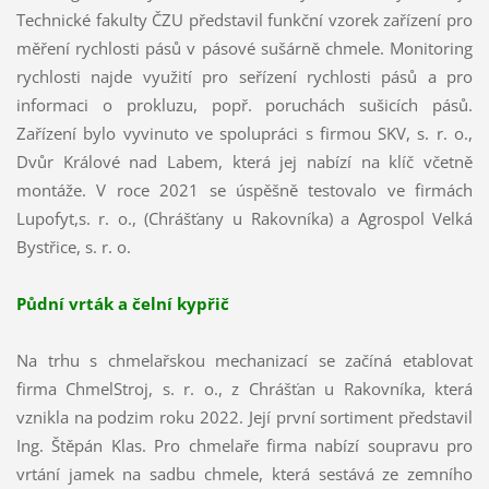
Technické fakulty ČZU představil funkční vzorek zařízení pro
měření rychlosti pásů v pásové sušárně chmele. Monitoring
rychlosti najde využití pro seřízení rychlosti pásů a pro
informaci o prokluzu, popř. poruchách sušicích pásů.
Zařízení bylo vyvinuto ve spolupráci s firmou SKV, s. r. o.,
Dvůr Králové nad Labem, která jej nabízí na klíč včetně
montáže. V roce 2021 se úspěšně testovalo ve firmách
Lupofyt,s. r. o., (Chrášťany u Rakovníka) a Agrospol Velká
Bystřice, s. r. o.
Půdní vrták a čelní kypřič
Na trhu s chmelařskou mechanizací se začíná etablovat
firma ChmelStroj, s. r. o., z Chrášťan u Rakovníka, která
vznikla na podzim roku 2022. Její první sortiment představil
Ing. Štěpán Klas. Pro chmelaře firma nabízí soupravu pro
vrtání jamek na sadbu chmele, která sestává ze zemního