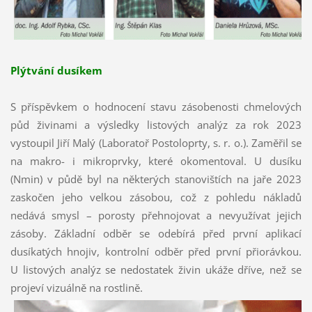
Plýtvání dusíkem
S příspěvkem o hodnocení stavu zásobenosti chmelových
půd živinami a výsledky listových analýz za rok 2023
vystoupil Jiří Malý (Laboratoř Postoloprty, s. r. o.). Zaměřil se
na makro- i mikroprvky, které okomentoval. U dusíku
(Nmin) v půdě byl na některých stanovištích na jaře 2023
zaskočen jeho velkou zásobou, což z pohledu nákladů
nedá
vá smysl – porosty přehnojovat a nevyužívat jejich
zásoby. Základní odběr se odebírá před první aplikací
dusíkatých hnojiv, kontrolní odběr před první přiorávkou.
U listových analýz se nedostatek živin ukáže dříve, než se
projeví vizuálně na rostlině.