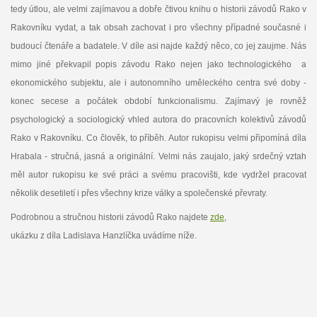
tedy útlou, ale velmi zajímavou a dobře čtivou knihu o historii závodů Rako v
Rakovníku vydat, a tak obsah zachovat i pro všechny případné současné i
budoucí čtenáře a badatele. V díle asi najde každý něco, co jej zaujme. Nás
mimo jiné překvapil popis závodu Rako nejen jako technologického a
ekonomického subjektu, ale i autonomního uměleckého centra své doby -
konec secese a počátek období funkcionalismu. Zajímavý je rovněž
psychologický a sociologický vhled autora do pracovních kolektivů závodů
Rako v Rakovníku. Co člověk, to příběh. Autor rukopisu velmi připomíná díla
Hrabala - stručná, jasná a originální. Velmi nás zaujalo, jaký srdečný vztah
měl autor rukopisu ke své práci a svému pracovišti, kde vydržel pracovat
několik desetiletí i přes všechny krize války a společenské převraty.
Podrobnou a stručnou historii závodů Rako najdete
zde
,
ukázku z díla Ladislava Hanzlíčka uvádíme níže.