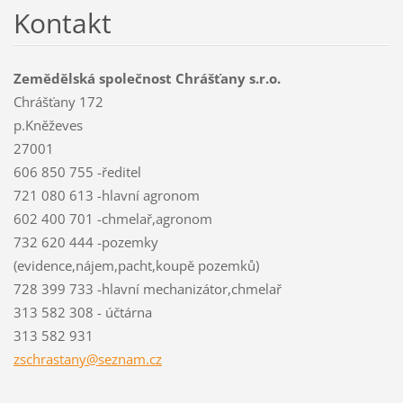
Kontakt
Zemědělská společnost Chrášťany s.r.o.
Chrášťany 172
p.Kněževes
27001
606 850 755 -ředitel
721 080 613 -hlavní agronom
602 400 701 -chmelař,agronom
732 620 444 -pozemky
(evidence,nájem,pacht,koupě pozemků)
728 399 733 -hlavní mechanizátor,chmelař
313 582 308 - účtárna
313 582 931
zschrast
any@sezn
am.cz