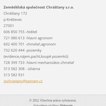
Zemědělská společnost Chrášťany s.r.o.
Chrášťany 172
p.Kněževes
27001
606 850 755 -ředitel
721 080 613 -hlavní agronom
602 400 701 -chmelař,agronom
732 620 444 -pozemky
(evidence,nájem,pacht,koupě pozemků)
728 399 733 -hlavní mechanizátor,chmelař
313 582 308 - účtárna
313 582 931
zschrast
any@sezn
am.cz
© 2011 Všechna práva vyhrazena.
Vytvořeno službou
Webnode