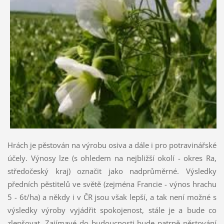
Hrách je pěstován na výrobu osiva a dále i pro potravinářské
účely. Výnosy lze (s ohledem na nejbližší okolí - okres Ra,
středočeský kraj) označit jako nadprůměrné. Výsledky
předních pěstitelů ve světě (zejména Francie - výnos hrachu
5 - 6t/ha) a někdy i v ČR jsou však lepší, a tak není možné s
výsledky výroby vyjádřit spokojenost, stále je a bude co
zlepšovat. Zajímavé do budoucnosti bude patrně pěstování