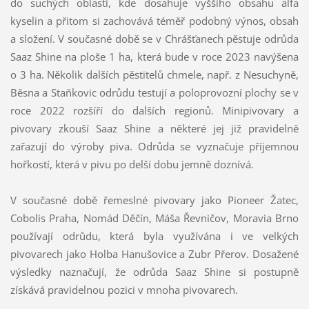
do suchých oblastí, kde dosahuje vyššího obsahu alfa
kyselin a přitom si zachovává téměř podobný výnos, obsah
a složení. V současné době se v Chrášťanech pěstuje odrůda
Saaz Shine na ploše 1 ha, která bude v roce 2023 navýšena
o 3 ha. Několik dalších pěstitelů chmele, např. z Nesuchyně,
Běsna a Staňkovic odrůdu testují a poloprovozní plochy se v
roce 2022 rozšíří do dalších regionů. Minipivovary a
pivovary zkouší Saaz Shine a některé jej již pravidelně
zařazují do výroby piva. Odrůda se vyznačuje příjemnou
hořkostí, která v pivu po delší dobu jemně doznívá.
V současné době řemeslné pivovary jako Pioneer Žatec,
Cobolis Praha, Nomád Děčín, Máša Řevničov, Moravia Brno
používají odrůdu, která byla využívána i ve velkých
pivovarech jako Holba Hanušovice a Zubr Přerov. Dosažené
výsledky naznačují, že odrůda Saaz Shine si postupně
získává pravidelnou pozici v mnoha pivovarech.