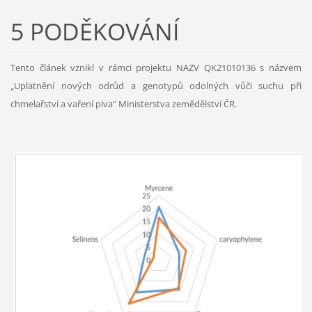
5 PODĚKOVÁNÍ
Tento článek vznikl v rámci projektu NAZV QK21010136 s názvem
„Uplatnění nových odrůd a genotypů odolných vůči suchu při
chmelařství a vaření piva“ Ministerstva zemědělství ČR.