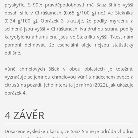
pryskyřic. S 99% pravděpodobností má Saaz Shine vyšší
obsah silic v Chrášťanech (0,65 g/100 g) než ve Stekníku
(0,34 g/100 g). Obrázek 3 ukazuje, že podíly myrcenu a
selinenů jsou vyšší v Chrášťanech. Na druhou stranu podíly
karyofylenu a humulenu jsou ve Stekníku vyšší. T-test nám
pomohl definovat, že esenciální oleje nejsou statisticky
odlišné.
Vůně chmelových šišek v obou oblastech je totožná.
Vyznačuje se jemnou chmelovou vůní s nádechem ovoce a
citrusů na pozadí. Jeho intenzita je mírná (2022), jak ukazuje
obrázek 4.
4 ZÁVĚR
Dosažené výsledky ukazují, že Saaz Shine je odrůda vhodná