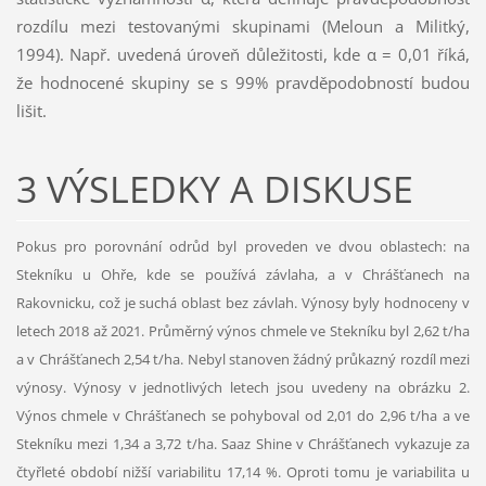
rozdílu mezi testovanými skupinami (Meloun a Militký,
1994). Např. uvedená úroveň důležitosti, kde α = 0,01 říká,
že hodnocené skupiny se s 99% pravděpodobností budou
lišit.
3 VÝSLEDKY A DISKUSE
Pokus pro porovnání odrůd byl proveden ve dvou oblastech: na
Stekníku u Ohře, kde se používá závlaha, a v Chrášťanech na
Rakovnicku, což je suchá oblast bez závlah. Výnosy byly hodnoceny v
letech 2018 až 2021. Průměrný výnos chmele ve Stekníku byl 2,62 t/ha
a v Chrášťanech 2,54 t/ha. Nebyl stanoven žádný průkazný rozdíl mezi
výnosy. Výnosy v jednotlivých letech jsou uvedeny na obrázku 2.
Výnos chmele v Chrášťanech se pohyboval od 2,01 do 2,96 t/ha a ve
Stekníku mezi 1,34 a 3,72 t/ha. Saaz Shine v Chrášťanech vykazuje za
čtyřleté období nižší variabilitu 17,14 %. Oproti tomu je variabilita u