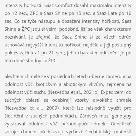
intenzity hořkosti. Saaz Comfort dosáhl maximální intenzity
po 12 sec., ŽPC a Saaz Shine po 15 sec. a Saaz Late po 16
sec. Co se týče nástupu a dosažení intenzity hořkosti, Saaz
Shine a ŽPC jsou si velmi podobné, liší se však charakterem
doznívání. Je zřejmé, že Saaz Shine si ze všech odrůd
uchovává nejvyšší intenzitu hořkosti nejdéle a její postupný
pokles začíná až po 21 sec.; jeho charakter odeznění je po
této době shodný se ŽPC.
Šlechtění chmele se v posledních letech obecně zaměřuje na
odolnost vůči biotickým a abiotickým vlivům, zejména na
odolnost vůči suchu (Nesvadba et al., 2021b). Expedicemi do
suchých oblastí se odebírají vzorky divokého chmele
(Nesvadba et al., 2009), které lze následně využít pro
šlechtění v suchých podmínkách. Zároveň musí genotypy
vykazovat odolnost vůči peronospoře chmele. Genetické
zdroje chmele představují výchozí šlechtitelský materiál