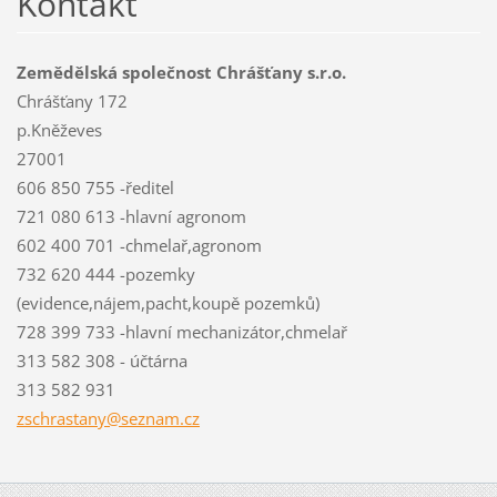
Kontakt
Zemědělská společnost Chrášťany s.r.o.
Chrášťany 172
p.Kněževes
27001
606 850 755 -ředitel
721 080 613 -hlavní agronom
602 400 701 -chmelař,agronom
732 620 444 -pozemky
(evidence,nájem,pacht,koupě pozemků)
728 399 733 -hlavní mechanizátor,chmelař
313 582 308 - účtárna
313 582 931
zschrast
any@sezn
am.cz