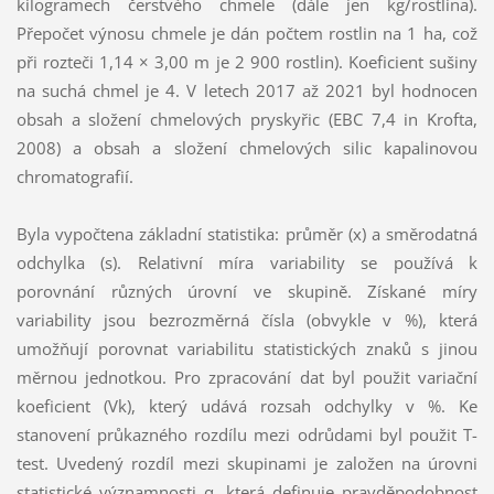
kilogramech čerstvého chmele (dále jen kg/rostlina).
Přepočet výnosu chmele je dán počtem rostlin na 1 ha, což
při rozteči 1,14 × 3,00 m je 2 900 rostlin). Koeficient sušiny
na suchá chmel je 4. V letech 2017 až 2021 byl hodnocen
obsah a složení chmelových pryskyřic (EBC 7,4 in Krofta,
2008) a obsah a složení chmelových silic kapalinovou
chromatografií.
Byla vypočtena základní statistika: průměr (x) a směrodatná
odchylka (s). Relativní míra variability se používá k
porovnání různých úrovní ve skupině. Získané míry
variability jsou bezrozměrná čísla (obvykle v %), která
umožňují porovnat variabilitu statistických znaků s jinou
měrnou jednotkou. Pro zpracování dat byl použit variační
koeficient (Vk), který udává rozsah odchylky v %. Ke
stanovení průkazného rozdílu mezi odrůdami byl použit T-
test. Uvedený rozdíl mezi skupinami je založen na úrovni
statistické významnosti α, která definuje pravděpodobnost