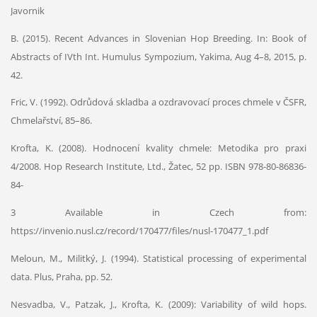
Javornik
B. (2015). Recent Advances in Slovenian Hop Breeding. In: Book of
Abstracts of IVth Int. Humulus Sympozium, Yakima, Aug 4–8, 2015, p.
42.
Fric, V. (1992). Odrůdová skladba a ozdravovací proces chmele v ČSFR,
Chmelařství, 85–86.
Krofta, K. (2008). Hodnocení kvality chmele: Metodika pro praxi
4/2008. Hop Research Institute, Ltd., Žatec, 52 pp. ISBN 978-80-86836-
84-
3 Available in Czech from:
https://invenio.nusl.cz/record/170477/files/nusl-170477_1.pdf
Meloun, M., Militký, J. (1994). Statistical processing of experimental
data. Plus, Praha, pp. 52.
Nesvadba, V., Patzak, J., Krofta, K. (2009): Variability of wild hops.