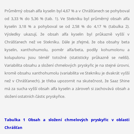
Průměrný obsah alfa kyselin byl 4,67 % a v Chrášťanech se pohyboval
od 3,33 % do 5,36 % (tab. 1). Ve Stekníku byl průměrný obsah alfa
kyselin 3,18 % a pohyboval se od 2,58 % do 4,17 % (tabulka 2).
Výsledky ukazují, že obsah alfa kyselin byl průkazně vyšší v
Chrášťanech než ve Stekníku. Dále je zřejmé, že oba obsahy beta
kyselin, xanthohumolu, poměr alfa/beta, podíly kohumolonu a
kolupulonu jsou téměř totožné (statisticky průkazně se neliší).
Variabilita obsahu a složení chmelových pryskyřic je na stejné úrovni,
kromě obsahu xanthohumolu (variabilita ve Stekníku je dvakrát vyšší
než v Chrášťanech). Je třeba upozornit na skutečnost, že Saaz Shine
má za sucha vyšší obsah alfa kyselin a zároveň si zachovává obsah a
složení ostatních částic pryskyřice.
Tabulka 1 Obsah a složení chmelových pryskyřic v oblasti
Chrášťan