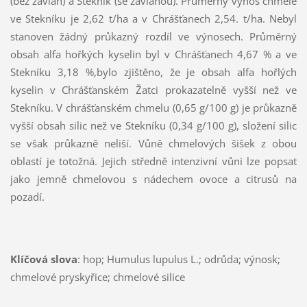
(bez závlah) a Stekník (se závlahou). Průměrný výnos chmele
ve Stekníku je 2,62 t/ha a v Chrášťanech 2,54. t/ha. Nebyl
stanoven žádný průkazný rozdíl ve výnosech. Průměrný
obsah alfa hořkých kyselin byl v Chrášťanech 4,67 % a ve
Stekníku 3,18 %,bylo zjištěno, že je obsah alfa hořlých
kyselin v Chrášťanském Žatci prokazatelně vyšší než ve
Stekníku. V chrášťanském chmelu (0,65 g/100 g) je průkazně
vyšší obsah silic než ve Stekníku (0,34 g/100 g), složení silic
se však průkazně neliší. Vůně chmelových šišek z obou
oblastí je totožná. Jejich středně intenzivní vůni lze popsat
jako jemně chmelovou s nádechem ovoce a citrusů na
pozadí.
Klíčová slova
: hop; Humulus lupulus L.; odrůda; výnosk;
chmelové pryskyřice; chmelové silice