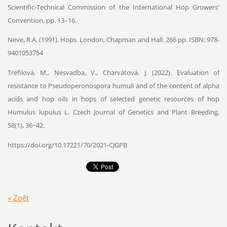
Scientific-Technical Commission of the International Hop Growers'
Convention, pp. 13–16.
Neve, R.A. (1991). Hops. London, Chapman and Hall, 266 pp. ISBN: 978-
9401053754
Trefilová, M., Nesvadba, V., Charvátová, J. (2022). Evaluation of
resistance to Pseudoperonospora humuli and of the content of alpha
acids and hop oils in hops of selected genetic resources of hop
Humulus lupulus L. Czech Journal of Genetics and Plant Breeding,
58(1), 36−42.
https://doi.org/10.17221/70/2021-CJGPB
« Zpět