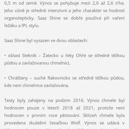
0,5 m od země. Výnos se pohybuje mezi 2,0 až 2,6 t/ha.
Jeho vůně je středně intenzivní a jeho charakter se hodnotí
organolepticky. Saaz Shine se dobře používá při vaření
ležáku a IPL stylu.
Saaz Shine byl vysazen ve dvou oblastech:
• oblast Stekník – Žatecko u řeky Ohře se středně těžkou
půdou a zavlažovanou chmelnicí,
• Chrášťany – suché Rakovnicko se středně těžkou půdou,
kde není chmelnice zavlažována.
Testy byly zahájeny na podzim 2016. Výnos chmele byl
hodnocen pouze v letech 2018 až 2021, protože není
hodnocen v prvním roce pěstování. Sklizeň chmele byla
provedena zkušební česačkou Wolf. Výnos se udává v