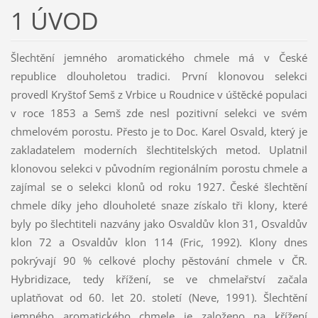
1 ÚVOD
Šlechtění jemného aromatického chmele má v České
republice dlouholetou tradici. První klonovou selekci
provedl Kryštof Semš z Vrbice u Roudnice v úštěcké populaci
v roce 1853 a Semš zde nesl pozitivní selekci ve svém
chmelovém porostu. Přesto je to Doc. Karel Osvald, který je
zakladatelem moderních šlechtitelských metod. Uplatnil
klonovou selekci v původním regionálním porostu chmele a
zajímal se o selekci klonů od roku 1927. České šlechtění
chmele díky jeho dlouholeté snaze získalo tři klony, které
byly po šlechtiteli nazvány jako Osvaldův klon 31, Osvaldův
klon 72 a Osvaldův klon 114 (Fric, 1992). Klony dnes
pokrývají 90 % celkové plochy pěstování chmele v ČR.
Hybridizace, tedy křížení, se ve chmelařství začala
uplatňovat od 60. let 20. století (Neve, 1991). Šlechtění
jemného aromatického chmele je založeno na křížení