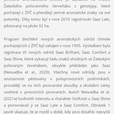
Žateckého poloranného červeňáku s genotypy, které
pocházejí z ŽPČ a přenášejí jemně aromatické znaky na své
potomky. Díky tomu byl v roce 2010 registrován Saaz Late,
pěstovaný na ploše 32 ha.
Program šlechtění nových aromatických odrůd chmele
pocházejících z ŽPČ byl zahájen v roce 1995. Výsledkem byla
registrace tří nových odrůd Saaz Brilliant, Saaz Comfort a
Saaz Shine, které vykazují řadu znaků shodných se Žateckým
poloraným čeveňákem, obvykle překládán jako Saaz
(Nesvadba et al., 2020). Všechny nové odrůdy jsou v
současnosti pěstovány v poloprovozních podmínkách,
provádějí se na nich pivovarské zkoušky a zkušební várky
uvařené v provozních pivovarech. Autoři Nesvadba et al.
(2021a) hodnotili intenzitu a charakter hořkosti u Saaz Shine
a porovnávali ji se Saaz Late a Saaz Comfort. Obrázek 1
jasně ukazuje, že je rozdíl v době, kdy pivo dosáhlo nejvyšší