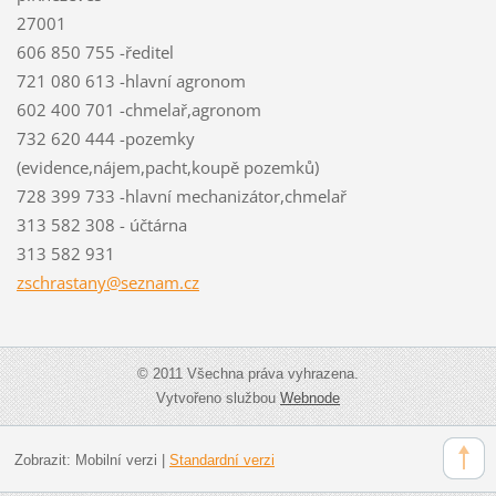
27001
606 850 755 -ředitel
721 080 613 -hlavní agronom
602 400 701 -chmelař,agronom
732 620 444 -pozemky
(evidence,nájem,pacht,koupě pozemků)
728 399 733 -hlavní mechanizátor,chmelař
313 582 308 - účtárna
313 582 931
zschrast
any@sezn
am.cz
© 2011 Všechna práva vyhrazena.
Vytvořeno službou
Webnode
Zobrazit:
Mobilní verzi
|
Standardní verzi