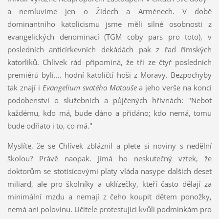
a nemluvíme jen o Židech a Arménech. V době
dominantního katolicismu jsme měli silné osobnosti z
evangelických denominací (TGM coby pars pro toto), v
posledních anticírkevních dekádách pak z řad římských
katorlíků. Chlívek rád připomíná, že tři ze čtyř posledních
premiérů byli.... hodní katoličtí hoši z Moravy. Bezpochyby
tak znají i
Evangelium svatého Matouše
a jeho verše na konci
podobenství o služebních a půjčených hřivnách: "Neboť
každému, kdo má, bude dáno a přidáno; kdo nemá, tomu
bude odňato i to, co má."
Myslíte, že se Chlívek zbláznil a plete si noviny s nedělní
školou? Právě naopak. Jímá ho neskutečný vztek, že
doktorům se stotisícovými platy vláda nasype dalších deset
miliard, ale pro školníky a uklízečky, kteří často dělají za
minimální mzdu a nemají z čeho koupit dětem ponožky,
nemá ani polovinu. Učitele protestující kvůli podmínkám pro