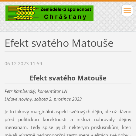
Efekt svatého Matouše
06.12.2023 11:59
Efekt svatého Matouše
Petr Kamberský, komentátor LN
Lidové noviny, sobota 2. prosince 2023
Je to takový marginální aspekt světových dějin, ale už dávno
před politickou korektností a inkluzí nahrávaly dějiny
menšinám. Tedy spíše jejich některým příslušníkům, kteří
mívali výrazně nedproporční zastoupení v elitách své doby -