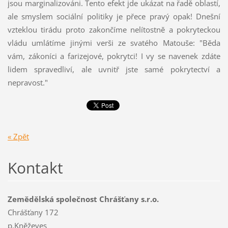
jsou marginalizováni. Tento efekt jde ukázat na řadě oblastí,
ale smyslem sociální politiky je přece pravý opak! Dnešní
vzteklou tirádu proto zakončíme nelítostně a pokryteckou
vládu umlátíme jinými verši ze svatého Matouše: "Běda
vám, zákoníci a farizejové, pokrytci! I vy se navenek zdáte
lidem spravedliví, ale uvnitř jste samé pokrytectví a
nepravost."
« Zpět
Kontakt
Zemědělská společnost Chrášťany s.r.o.
Chrášťany 172
p.Kněževes