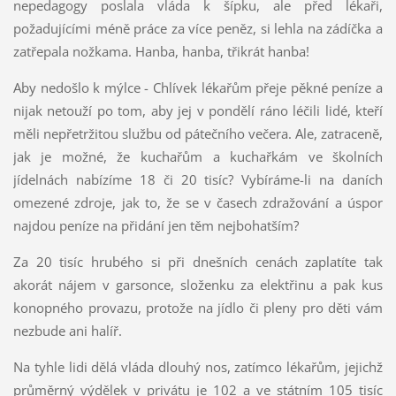
nepedagogy poslala vláda k šípku, ale před lékaři,
požadujícími méně práce za více peněz, si lehla na zádíčka a
zatřepala nožkama. Hanba, hanba, třikrát hanba!
Aby nedošlo k mýlce - Chlívek lékařům přeje pěkné peníze a
nijak netouží po tom, aby jej v pondělí ráno léčili lidé, kteří
měli nepřetržitou službu od pátečního večera. Ale, zatraceně,
jak je možné, že kuchařům a kuchařkám ve školních
jídelnách nabízíme 18 či 20 tisíc? Vybíráme-li na daních
omezené zdroje, jak to, že se v časech zdražování a úspor
najdou peníze na přidání jen těm nejbohatším?
Za 20 tisíc hrubého si při dnešních cenách zaplatíte tak
akorát nájem v garsonce, složenku za elektřinu a pak kus
konopného provazu, protože na jídlo či pleny pro děti vám
nezbude ani halíř.
Na tyhle lidi dělá vláda dlouhý nos, zatímco lékařům, jejichž
průměrný výdělek v privátu je 102 a ve státním 105 tisíc