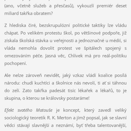
(ano, včetně služeb a přesčasů), vykouzlí premiér deset
miliard takřka obratem?
Z hlediska čiré, bezskrupulózní politické taktiky lze vládu
chápat. Po velikém protestu škol, po většinové podpoře, již
získala školská stávka u veřejnosti a jednoznačné u médií, si
vláda nemohla dovolit protest ve špitálech spojený s
omezováním péče. Jasná věc, Chlívek má pro reál-politiku
pochopení.
Ale nelze zároveň nevidět, jaký vzkaz vládí koalice posílá
národu: chudí kuchtíci a školnice nás nevolí, ti ať si táhnou
do zelí. Zato takřka padesát tisíc lékařek a lékařů, to je
skupina, o kterou se královsky postaráme!
Efekt svatého Matouše
je koncept, který zavedl veliký
sociologický teoretik R. K. Merton a jímž popsal, jak se slavní
vědci stávají slavnější a neznámí, byť třeba talentovanější,