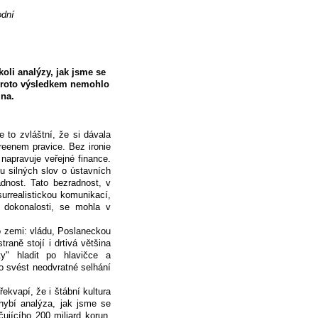
odní
oli analýzy, jak jsme se
. Proto výsledkem nemohlo
ina.
 to zvláštní, že si dávala
reenem pravice. Bez ironie
ž napravuje veřejné finance.
u silných slov o ústavních
adnost. Tato bezradnost, v
rrealistickou komunikací,
k dokonalosti, se mohla v
o zemi: vládu, Poslaneckou
raně stojí i drtivá většina
ty" hladit po hlavičce a
o svést neodvratné selhání
kvapí, že i štábní kultura
chybí analýza, jak jsme se
čujícího 200 miliard korun.