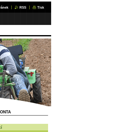
ránek
RSS
Tisk
RONTA
cí