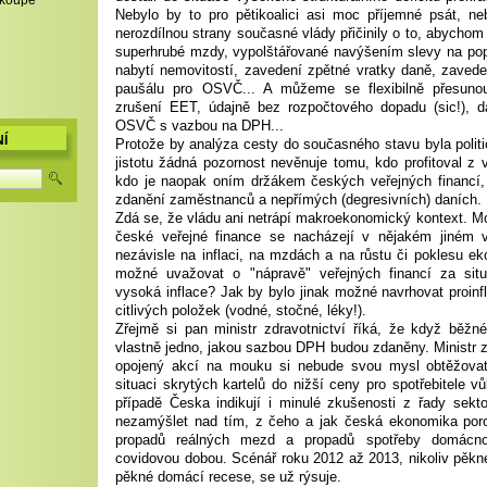
,koupě
Nebylo by to pro pětikoalici asi moc příjemné psát, n
nerozdílnou strany současné vlády přičinily o to, abychom
superhrubé mzdy, vypolštářované navýšením slevy na pop
nabytí nemovitostí, zavedení zpětné vratky daně, zaved
paušálu pro OSVČ... A můžeme se flexibilně přesuno
zrušení EET, údajně bez rozpočtového dopadu (sic!), d
OSVČ s vazbou na DPH...
Í
Protože by analýza cesty do současného stavu byla politi
jistotu žádná pozornost nevěnuje tomu, kdo profitoval z
kdo je naopak oním držákem českých veřejných financí,
zdanění zaměstnanců a nepřímých (degresivních) daních.
Zdá se, že vládu ani netrápí makroekonomický kontext. Mož
české veřejné finance se nacházejí v nějakém jiném v
nezávisle na inflaci, na mzdách a na růstu či poklesu ek
možné uvažovat o "nápravě" veřejných financí za situ
vysoká inflace? Jak by bylo jinak možné navrhovat proin
citlivých položek (vodné, stočné, léky!).
Zřejmě si pan ministr zdravotnictví říká, že když běžn
vlastně jedno, jakou sazbou DPH budou zdaněny. Ministr
opojený akcí na mouku si nebude svou mysl obtěžova
situaci skrytých kartelů do nižší ceny pro spotřebitele v
případě Česka indikují i minulé zkušenosti z řady sekto
nezamýšlet nad tím, z čeho a jak česká ekonomika poro
propadů reálných mezd a propadů spotřeby domácnos
covidovou dobou. Scénář roku 2012 až 2013, nikoliv pěk
pěkné domácí recese, se už rýsuje.