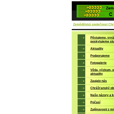
Zemědělská společnost Chrá
Pěstujeme, vyrá
poskytujeme sl
Aktuality
Podporujeme
Fotogalerie
Věda, výzkum, 
aktuality
Zaujalo nás
Chrášťanský ob
Naše názory a 
Počasí
Zajímavosti z mi