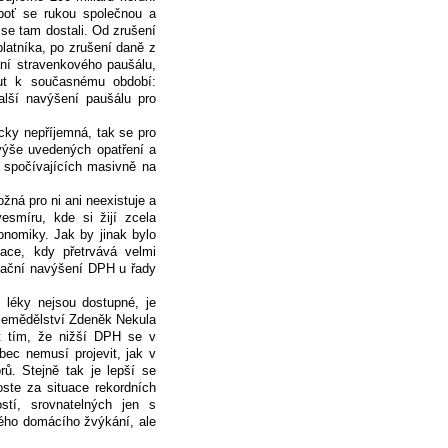
eboť se rukou společnou a
 se tam dostali. Od zrušení
latníka, po zrušení daně z
ení stravenkového paušálu,
ut k současnému období:
alší navýšení paušálu pro
cky nepříjemná, tak se pro
 výše uvedených opatření a
 spočívajících masivně na
ná pro ni ani neexistuje a
esmíru, kde si žijí zcela
onomiky. Jak by jinak bylo
ace, kdy přetrvává velmi
flační navýšení DPH u řady
é léky nejsou dostupné, je
 zemědělství Zdeněk Nekula
t tím, že nižší DPH se v
ůbec nemusí projevit, jak v
rů. Stejně tak je lepší se
ste za situace rekordních
tí, srovnatelných jen s
ného domácího žvýkání, ale