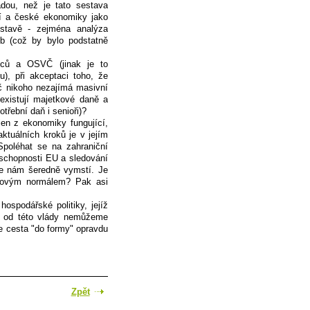
ádou, než je tato sestava
cí a české ekonomiky jako
stavě - zejména analýza
b (což by bylo podstatně
nců a OSVČ (jinak je to
), při akceptaci toho, že
oč nikoho nezajímá masivní
existují majetkové daně a
řební daň i senioři)?
en z ekonomiky fungující,
aktuálních kroků je v jejím
Spoléhat se na zahraniční
eschopnosti EU a sledování
 se nám šeredně vymstí. Je
 novým normálem? Pak asi
ospodářské politiky, jejíž
se od této vlády nemůžeme
le cesta "do formy" opravdu
Zpět