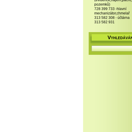
(evidence,nájem,pacht
pozemků)
728 399 733 -hlavní
mechanizátor,chmelař
313 582 308 - účtárna
313 582 931
V
YHLEDÁVÁN