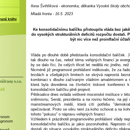
Ilona Švihlíková - ekonomka, děkanka Vysoké školy obch
Mladá fronta - 16.5. 2023
vané knihy
Ke konsolidačnímu balíčku přistoupila vláda bez jakék
do vysokých strukturálních deficitů rozpočtu dostali
být nic více než proinflační účtař
Vláda po dlouhé době představila konsolidační balíček. Je
tak dlouho na čas, neboť téma veřejných financí je everg
by se dalo říci, že celých třicet let nedělá nic jiného, ne
Nicméně již programové prohlášení indikovalo, že za řado
brzdách a všelijakých limitech se skrývá naprostá bezr
kombinaci s dlouho zažívaným vládním amatérismem a su
ášťany s.r.o.
která byla dovedena na čtvrteční tiskové konferenci 
.cz
konsolidačním balíčku plně projevit.
Pětikoalice dnes ovládá veškeré mocenské instituce v tét
sněmovnu, Senát, prezidenta a na rovinu řečeno, na její st
mainstreamových médií, která cítí potřebu "demokra
opečovávat. Proto se věru není za koho schovat a na koh
tohoto "pokusu" o nápravu veřejných financí.
gronom
Vzhledem k prázdnotě programového prohlášení vlády nepře
,agronom
konsolidačního balíčku je jaksi pozoruhodná. Naprosto 
dostali do situace vysokého strukturálního deficitu překra