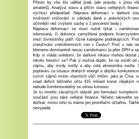
Přitom by vše šlo udělat jinak (ale pravda, s jinou vl
amatérů). Analýza stavu a příčin stavu veřejných finan
výchozí předpoklad. Náprava deformací v daňové sou
možností snižování si základu daně u právnických oso
účinnější než zvýšení sazby o 2 procentní body.)
Náprava deformací se musí nutně týkat i zaměstna
tolerovaná, či dokonce zamýšlená podpora švarcsystému
mezi živnostníky patří různé kategorie podnikajících. Pr
zneužívání vnitrofiremních cen v Česku? Proč u nás ne
břemeno dominantně nesou zaměstnanci (a přes DPH a spot
Kdy si vláda uvědomí, že daňové inkaso mohou dostat j
nikoliv hroutící se? Pak jí možná dojde, že na rozdíl od 
zájmu, aby mzdy rostly a aby celá ekonomika rostla. 
poptávku za situace drahých energií a úbytku konkurenc
cizích zájmů místo vlastních vůči trhům, jako je Čína,
snad deficit běžného účtu 415 miliard korun nějakým
nebude kombinovatelný se silnou korunou.
Je tu mnoho závažných otázek pro formulaci komplexní h
součástí jsou také veřejné finance. Ničeho takového 
dočkat, místo toho tu máme jen proinflační účtařinu. Takh
nevypadá.