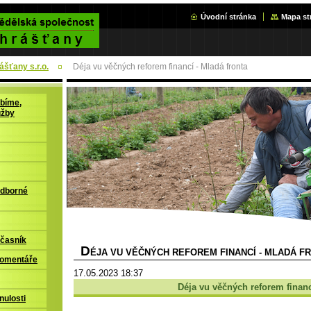
Úvodní stránka
Mapa st
šťany s.r.o.
Déja vu věčných reforem financí - Mladá fronta
bíme,
užby
odborné
časník
D
ÉJA VU VĚČNÝCH REFOREM FINANCÍ - MLADÁ F
komentáře
17.05.2023 18:37
Déja vu věčných reforem finan
nulosti