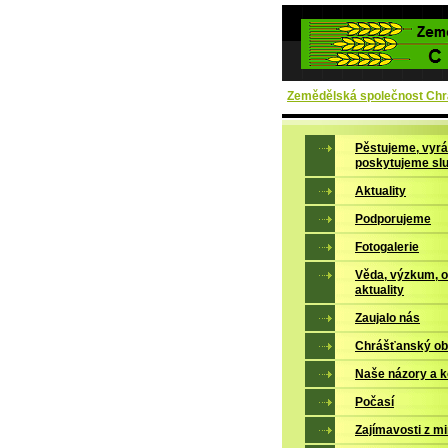
Zemědělská společnost Chrá
Pěstujeme, vyrá
poskytujeme sl
Aktuality
Podporujeme
Fotogalerie
Věda, výzkum, 
aktuality
Zaujalo nás
Chrášťanský ob
Naše názory a 
Počasí
Zajímavosti z mi