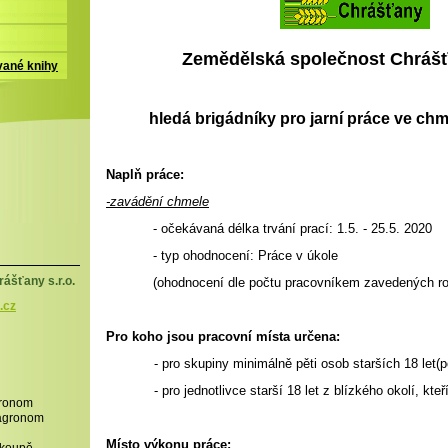
Zemědělská společnost Chrášťa
vané knihy
hledá brigádníky pro jarní práce ve chm
Naplň práce:
-zavádění chmele
- očekávaná délka trvání prací: 1.5. - 25.5. 2020
- typ ohodnocení: Práce v úkole
(ohodnocení dle počtu pracovníkem zavedených ro
ášťany s.r.o.
.cz
Pro koho jsou pracovní místa určena:
- pro skupiny minimálně pěti osob starších 18 let(p
- pro jednotlivce starší 18 let z blízkého okolí, kteří
gronom
,agronom
Místo výkonu práce: