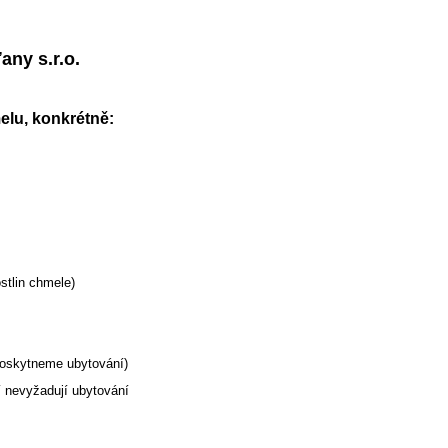
ny s.r.o.
elu, konkrétně:
stlin chmele)
oskytneme ubytování)
 nevyžadují ubytování