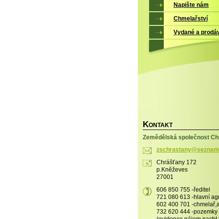
Napište nám
Chmelařství
Vydané a prodá
K
ONTAKT
Zemědělská společnost Chr
zschrast
any@sezn
am
Chrášťany 172
p.Kněževes
27001
606 850 755 -ředitel
721 080 613 -hlavní a
602 400 701 -chmelař
732 620 444 -pozemky