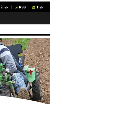
ránek
RSS
Tisk