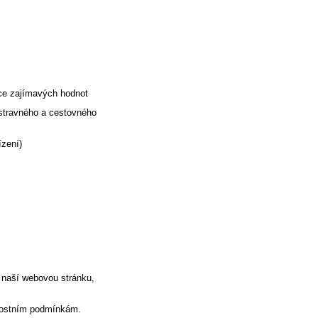
e zajímavých hodnot
travného a cestovného
ních nařízení)
t naší webovou stránku,
nostním podmínkám.