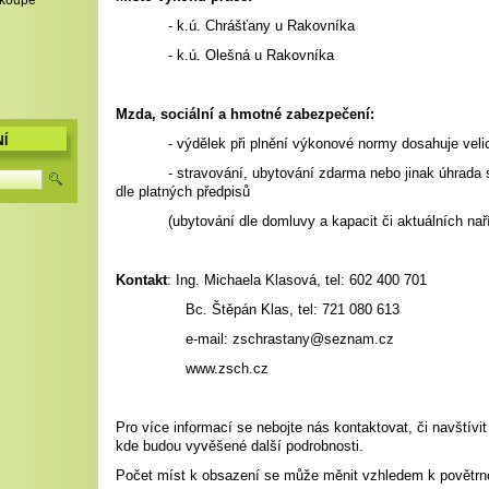
,koupě
- k.ú. Chrášťany u Rakovníka
- k.ú. Olešná u Rakovníka
Mzda, sociální a hmotné zabezpečení:
Í
- výdělek při plnění výkonové normy dosahuje velic
- stravování, ubytování zdarma nebo jinak úhrada s
dle platných předpisů
(ubytování dle domluvy a kapacit či aktuál
Kontakt
: Ing. Michaela Klasová, tel: 602 400 701
Bc. Štěpán Klas, tel: 721 080 613
e-mail: zschrastany@seznam.cz
www.zsch.cz
Pro více informací se nebojte nás kontaktovat, či navštívi
kde budou vyvěšené další podrobnosti.
Počet míst k obsazení se může měnit vzhledem k povětr