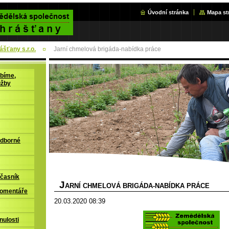
Úvodní stránka
Mapa st
šťany s.r.o.
Jarní chmelová brigáda-nabídka práce
bíme,
užby
odborné
časník
J
ARNÍ CHMELOVÁ BRIGÁDA-NABÍDKA PRÁCE
komentáře
20.03.2020 08:39
nulosti