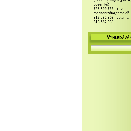
(evidence,nájem,pacht
pozemků)
728 399 733 -hlavní
mechanizátor,chmelař
313 582 308 - účtárna
313 582 931
V
YHLEDÁVÁN