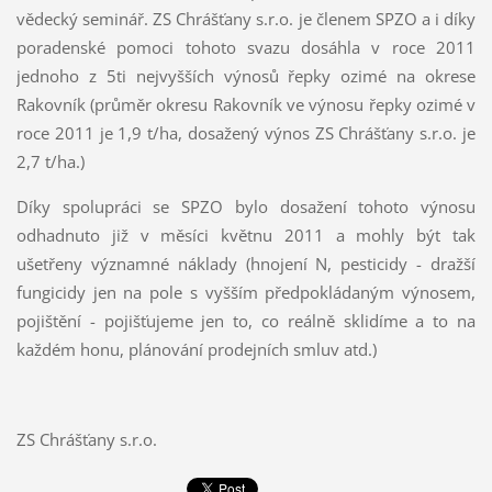
vědecký seminář. ZS Chrášťany s.r.o. je členem SPZO a i díky
poradenské pomoci tohoto svazu dosáhla v roce 2011
jednoho z 5ti nejvyšších výnosů řepky ozimé na okrese
Rakovník (průměr okresu Rakovník ve výnosu řepky ozimé v
roce 2011 je 1,9 t/ha, dosažený výnos ZS Chrášťany s.r.o. je
2,7 t/ha.)
Díky spolupráci se SPZO bylo dosažení tohoto výnosu
odhadnuto již v měsíci květnu 2011 a mohly být tak
ušetřeny významné náklady (hnojení N, pesticidy - dražší
fungicidy jen na pole s vyšším předpokládaným výnosem,
pojištění - pojišťujeme jen to, co reálně sklidíme a to na
každém honu, plánování prodejních smluv atd.)
ZS Chrášťany s.r.o.