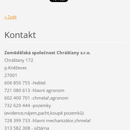
« Zpět
Kontakt
Zemědělská společnost Chrášťany s.r.o.
Chrášťany 172
p.Kněževes
27001
606 850 755 -ředitel
721 080 613 -hlavní agronom
602 400 701 -chmelař,agronom
732 620 444 -pozemky
(evidence,nájem,pacht,koupě pozemků)
728 399 733 -hlavní mechanizátor,chmelař
313 582 308 - účtárna